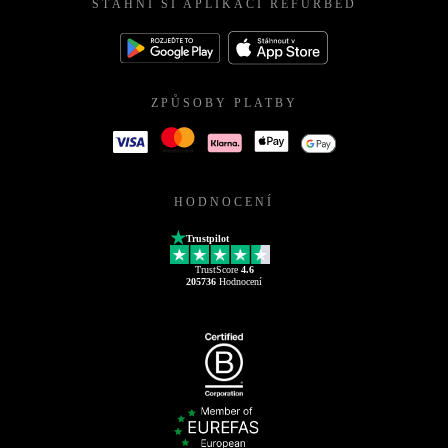
STÁHNI SI APLIKACI REFURBED
ZPŮSOBY PLATBY
HODNOCENÍ
Trustpilot
TrustScore
4.6
205736
Hodnocení