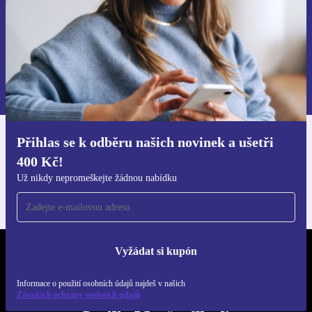
Chci voucher
Informace o použití osobních údajů najdeš v našich
Zásadách ochrany osobních údajů
.
Přihlas se k odběru našich novinek a ušetři
Stáhni si aplikaci refurbed
400 Kč!
Pro iOS a Android
Už nikdy nepromeškejte žádnou nabídku
Vyžádat si kupón
REFURBED ČESKO - RETHINK NEW.
Informace o použití osobních údajů najdeš v našich
SLEDUJ NÁS
Zásadách ochrany osobních údajů