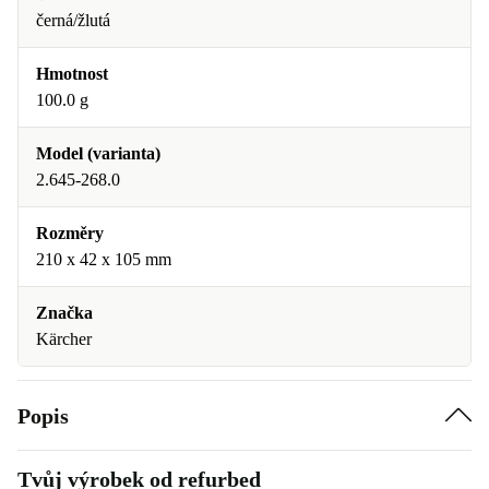
černá/žlutá
Hmotnost
100.0 g
Model (varianta)
2.645-268.0
Rozměry
210 x 42 x 105 mm
Značka
Kärcher
Popis
Tvůj výrobek od refurbed