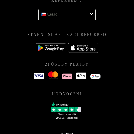
REFURBED V
Česko
STÁHNI SI APLIKACI REFURBED
ZPŮSOBY PLATBY
HODNOCENÍ
Trustpilot
TrustScore
4.6
205555
Hodnocení