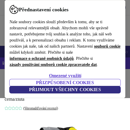
Stáhnout aplikaci
Stáhnout
Přednastavení cookies
Používejte refurbed rychle a snadno
Naše soubory cookies slouží především k tomu, aby se ti
zobrazoval relevantnější obsah. Abychom mohli vše správně
nastavit, potřebujeme tvůj souhlas k analýze toho, jak náš web
používáš, a k personalizaci obsahu i reklam. K tomu využíváme
cookies jak naše, tak od našich partnerů. Nastavení
souborů cookie
Mobily a smartphony
Notebooky
Tablety
Chytré hodinky
Doplňky
můžeš kdykoli změnit. Přečtěte si naše
informace o ochraně osobních údajů
. Přečtěte si
📱 -5 % NAVÍC na všechny iPhony – kód: IPHONEDEAL-
OP
zásady používání souborů cookie zpracovatele dat
.
Omezené využití
Domů
Produkty
Zahrada
Zahradní nářadí
PŘIZPŮSOBENÍ COOKIES
Kärcher Stříkací pistole Plus
PŘIJMOUT VŠECHNY COOKIES
černá/žlutá
(Shromažďování recenzí)