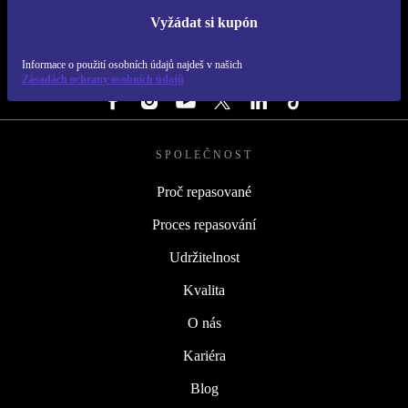
Vyžádat si kupón
REFURBED ČESKO - RETHINK NEW.
Informace o použití osobních údajů najdeš v našich
SLEDUJ NÁS
Zásadách ochrany osobních údajů
SPOLEČNOST
Proč repasované
Proces repasování
Udržitelnost
Kvalita
O nás
Kariéra
Blog