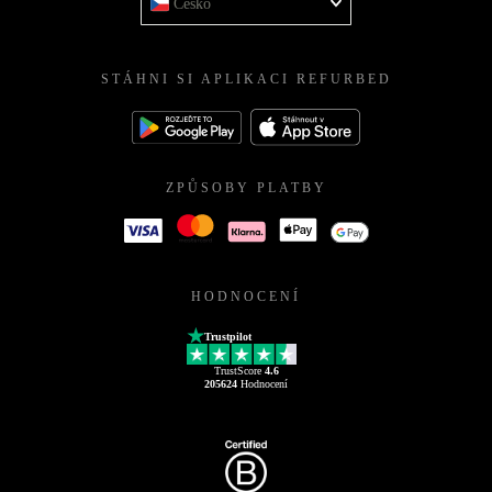
Česko
STÁHNI SI APLIKACI REFURBED
ZPŮSOBY PLATBY
HODNOCENÍ
Trustpilot
TrustScore
4.6
205624
Hodnocení