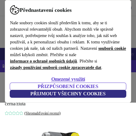
Stáhnout aplikaci
Stáhnout
Přednastavení cookies
Používejte refurbed rychle a snadno
Naše soubory cookies slouží především k tomu, aby se ti
zobrazoval relevantnější obsah. Abychom mohli vše správně
nastavit, potřebujeme tvůj souhlas k analýze toho, jak náš web
používáš, a k personalizaci obsahu i reklam. K tomu využíváme
cookies jak naše, tak od našich partnerů. Nastavení
souborů cookie
Mobily a smartphony
Notebooky
Tablety
Chytré hodinky
Doplňky
můžeš kdykoli změnit. Přečtěte si naše
informace o ochraně osobních údajů
. Přečtěte si
📱 -5 % NAVÍC na všechny iPhony – kód: IPHONEDEAL-
OP
zásady používání souborů cookie zpracovatele dat
.
Omezené využití
Domů
Produkty
Zahrada
Zahradní nářadí
PŘIZPŮSOBENÍ COOKIES
Kärcher Stříkací pistole na kov Premium
PŘIJMOUT VŠECHNY COOKIES
černá/žlutá
(Shromažďování recenzí)