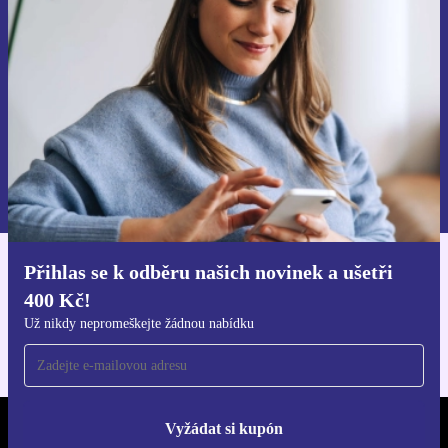
ušetři 400 Kč!
Už nikdy nepromeškej žádnou nabídku.
Chci voucher
Informace o použití osobních údajů najdeš v našich
Zásadách ochrany osobních údajů
.
Přihlas se k odběru našich novinek a ušetři
Stáhni si aplikaci refurbed
400 Kč!
Pro iOS a Android
Už nikdy nepromeškejte žádnou nabídku
Vyžádat si kupón
REFURBED ČESKO - RETHINK NEW.