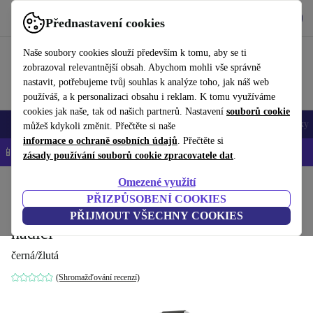
Stáhnout aplikaci
Stáhnout
Přednastavení cookies
Používejte refurbed rychle a snadno
Naše soubory cookies slouží především k tomu, aby se ti
zobrazoval relevantnější obsah. Abychom mohli vše správně
nastavit, potřebujeme tvůj souhlas k analýze toho, jak náš web
používáš, a k personalizaci obsahu i reklam. K tomu využíváme
cookies jak naše, tak od našich partnerů. Nastavení
souborů cookie
Mobily a smartphony
Notebooky
Tablety
Chytré hodinky
Doplňky
můžeš kdykoli změnit. Přečtěte si naše
informace o ochraně osobních údajů
. Přečtěte si
📱 -5 % NAVÍC na všechny iPhony – kód: IPHONEDEAL-
OP
zásady používání souborů cookie zpracovatele dat
.
Omezené využití
Domů
Produkty
Zahrada
Zahradní nářadí
PŘIZPŮSOBENÍ COOKIES
Kärcher HT 80 M Kit Kovový naviják na
PŘIJMOUT VŠECHNY COOKIES
hadici
černá/žlutá
(Shromažďování recenzí)