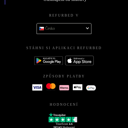
REFURBED V
Česko
STÁHNI SI APLIKACI REFURBED
ZPŮSOBY PLATBY
HODNOCENÍ
Trustpilot
TrustScore
4.6
205543
Hodnocení