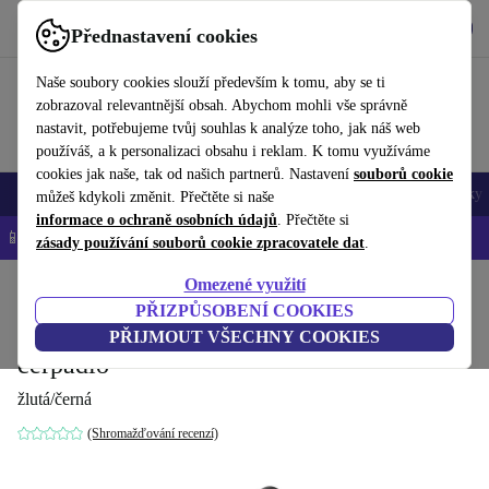
Stáhnout aplikaci
Stáhnout
Přednastavení cookies
Používejte refurbed rychle a snadno
Naše soubory cookies slouží především k tomu, aby se ti
zobrazoval relevantnější obsah. Abychom mohli vše správně
nastavit, potřebujeme tvůj souhlas k analýze toho, jak náš web
používáš, a k personalizaci obsahu i reklam. K tomu využíváme
cookies jak naše, tak od našich partnerů. Nastavení
souborů cookie
Mobily a smartphony
Notebooky
Tablety
Chytré hodinky
Doplňky
můžeš kdykoli změnit. Přečtěte si naše
informace o ochraně osobních údajů
. Přečtěte si
📱 -5 % NAVÍC na všechny iPhony – kód: IPHONEDEAL-
OP
zásady používání souborů cookie zpracovatele dat
.
Omezené využití
Domů
Produkty
Zahrada
Zahradní nářadí
PŘIZPŮSOBENÍ COOKIES
Kärcher SP 1 Dirt Ponorné drenážní
PŘIJMOUT VŠECHNY COOKIES
čerpadlo
žlutá/černá
(Shromažďování recenzí)