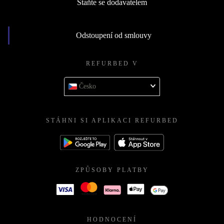
Staňte se dodavatelem
Odstoupení od smlouvy
REFURBED V
Česko
STÁHNI SI APLIKACI REFURBED
ZPŮSOBY PLATBY
HODNOCENÍ