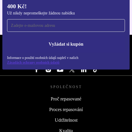
400 Kč!
Pro iOS a Android
Už nikdy nepromeškejte žádnou nabídku
Vyžádat si kupón
REFURBED ČESKO - RETHINK NEW.
Informace o použití osobních údajů najdeš v našich
SLEDUJ NÁS
Zásadách ochrany osobních údajů
SPOLEČNOST
Proč repasované
Proces repasování
Udržitelnost
Kvalita