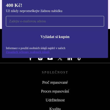
400 Kč!
Pro iOS a Android
Už nikdy nepromeškejte žádnou nabídku
Vyžádat si kupón
REFURBED ČESKO - RETHINK NEW.
Informace o použití osobních údajů najdeš v našich
SLEDUJ NÁS
Zásadách ochrany osobních údajů
SPOLEČNOST
Proč repasované
Proces repasování
Udržitelnost
Kvalita