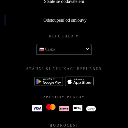
Staňte se dodavatelem
Odstoupení od smlouvy
REFURBED V
Česko
STÁHNI SI APLIKACI REFURBED
ZPŮSOBY PLATBY
HODNOCENÍ