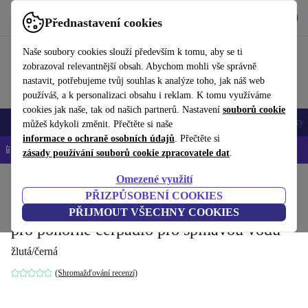
Stáhnout aplikaci
Stáhnout
Přednastavení cookies
Používejte refurbed rychle a snadno
Naše soubory cookies slouží především k tomu, aby se ti
zobrazoval relevantnější obsah. Abychom mohli vše správně
nastavit, potřebujeme tvůj souhlas k analýze toho, jak náš web
používáš, a k personalizaci obsahu i reklam. K tomu využíváme
cookies jak naše, tak od našich partnerů. Nastavení
souborů cookie
Mobily a smartphony
Notebooky
Tablety
Chytré hodinky
Doplňky
můžeš kdykoli změnit. Přečtěte si naše
informace o ochraně osobních údajů
. Přečtěte si
📱 -5 % NAVÍC na všechny iPhony – kód: IPHONEDEAL-
OP
zásady používání souborů cookie zpracovatele dat
.
Omezené využití
Domů
Produkty
Zahrada
Zahradní nářadí
PŘIZPŮSOBENÍ COOKIES
Kärcher SP 22.000 senzor úrovně nečistot
PŘIJMOUT VŠECHNY COOKIES
pro ponorné čerpadlo pro špinavou vodu
žlutá/černá
(Shromažďování recenzí)