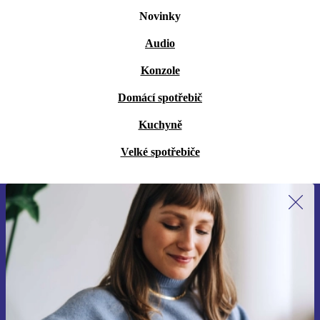
Novinky
Audio
Konzole
Domácí spotřebič
Kuchyně
Velké spotřebiče
Přihlas se k odběru našich novinek a
ušetři 400 Kč!
Už nikdy nepromeškej žádnou nabídku.