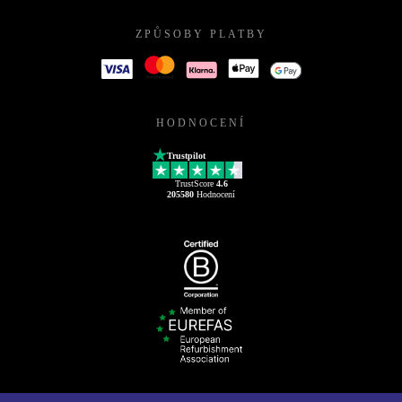
ZPŮSOBY PLATBY
HODNOCENÍ
Trustpilot
TrustScore
4.6
205580
Hodnocení