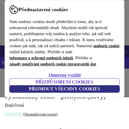
Stáhnout aplikaci
Stáhnout
Přednastavení cookies
Používejte refurbed rychle a snadno
Naše soubory cookies slouží především k tomu, aby se ti
zobrazoval relevantnější obsah. Abychom mohli vše správně
nastavit, potřebujeme tvůj souhlas k analýze toho, jak náš web
používáš, a k personalizaci obsahu i reklam. K tomu využíváme
cookies jak naše, tak od našich partnerů. Nastavení
souborů cookie
Mobily a smartphony
Notebooky
Tablety
Chytré hodinky
Doplňky
můžeš kdykoli změnit. Přečtěte si naše
informace o ochraně osobních údajů
. Přečtěte si
📱 -5 % NAVÍC na všechny iPhony – kód: IPHONEDEAL-
OP
zásady používání souborů cookie zpracovatele dat
.
Omezené využití
Domů
Produkty
Zahrada
Vysokotlaké čističe
PŘIZPŮSOBENÍ COOKIES
Kärcher K 5 Premium Smart Control
PŘIJMOUT VŠECHNY COOKIES
vysokotlaký čistič - přebytek (nový)
žlutá/černá
(Shromažďování recenzí)