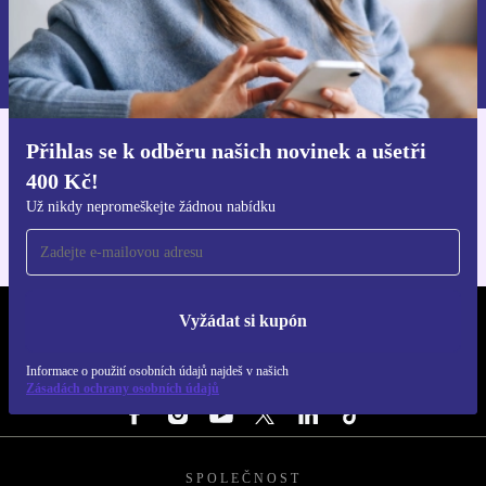
Chci voucher
Informace o použití osobních údajů najdeš v našich
Zásadách ochrany osobních údajů
.
Přihlas se k odběru našich novinek a ušetři
Stáhni si aplikaci refurbed
400 Kč!
Pro iOS a Android
Už nikdy nepromeškejte žádnou nabídku
Vyžádat si kupón
REFURBED ČESKO - RETHINK NEW.
Informace o použití osobních údajů najdeš v našich
SLEDUJ NÁS
Zásadách ochrany osobních údajů
SPOLEČNOST