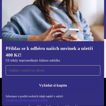
Chci voucher
Informace o použití osobních údajů najdeš v našich
Zásadách ochrany osobních údajů
.
Přihlas se k odběru našich novinek a ušetři
Stáhni si aplikaci refurbed
400 Kč!
Pro iOS a Android
Už nikdy nepromeškejte žádnou nabídku
Vyžádat si kupón
REFURBED ČESKO - RETHINK NEW.
Informace o použití osobních údajů najdeš v našich
SLEDUJ NÁS
Zásadách ochrany osobních údajů