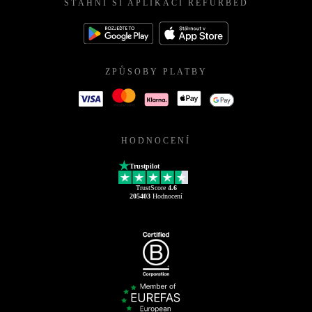
STÁHNI SI APLIKACI REFURBED
ZPŮSOBY PLATBY
HODNOCENÍ
Trustpilot
TrustScore
4.6
205403
Hodnocení