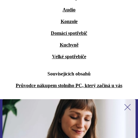
Audio
Konzole
Domácí spotřebič
Kuchyně
Velké spotřebiče
Souvisejících obsahů
Průvodce nákupem stolního PC, který začíná u vás
Přihlas se k odběru našich novinek a
ušetři 400 Kč!
Už nikdy nepromeškej žádnou nabídku.