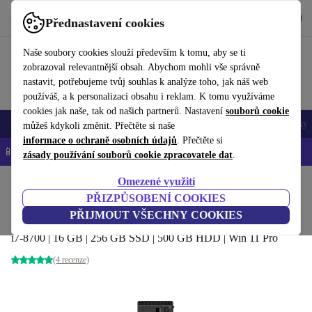
Stáhnout aplikaci
Stáhnout
Přednastavení cookies
Používejte refurbed rychle a snadno
Naše soubory cookies slouží především k tomu, aby se ti
zobrazoval relevantnější obsah. Abychom mohli vše správně
nastavit, potřebujeme tvůj souhlas k analýze toho, jak náš web
používáš, a k personalizaci obsahu i reklam. K tomu využíváme
cookies jak naše, tak od našich partnerů. Nastavení
souborů cookie
Mobily a smartphony
Notebooky
Tablety
Chytré hodinky
Doplňky
můžeš kdykoli změnit. Přečtěte si naše
informace o ochraně osobních údajů
. Přečtěte si
📱 -5 % NAVÍC na všechny iPhony – kód: IPHONEDEAL-
OP
zásady používání souborů cookie zpracovatele dat
.
Omezené využití
Domů
Produkty
Stolní počítače
Stolní počítače Lenovo
PŘIZPŮSOBENÍ COOKIES
Lenovo ThinkCentre M920 SFF
PŘIJMOUT VŠECHNY COOKIES
i7-8700 | 16 GB | 256 GB SSD | 500 GB HDD | Win 11 Pro
(4 recenze)