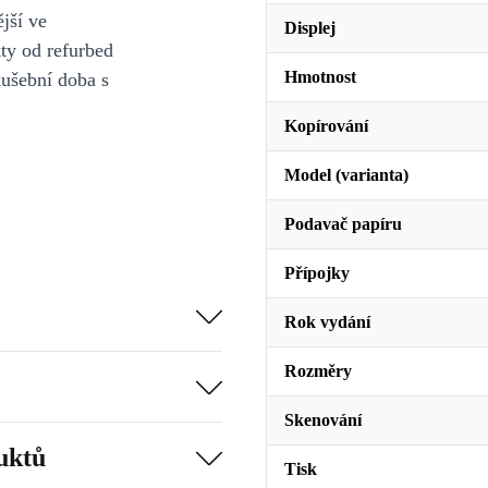
jší ve
Displej
y od refurbed
Hmotnost
kušební doba s
Kopírování
Model (varianta)
Podavač papíru
Přípojky
Rok vydání
Rozměry
Skenování
uktů
Tisk