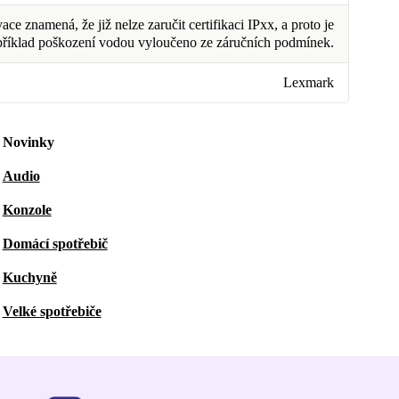
ce znamená, že již nelze zaručit certifikaci IPxx, a proto je
příklad poškození vodou vyloučeno ze záručních podmínek.
Lexmark
Novinky
Audio
Konzole
Domácí spotřebič
Kuchyně
Velké spotřebiče