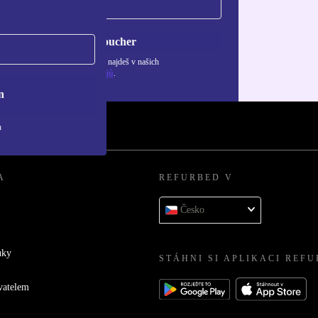
Chci voucher
ormace o použití osobních údajů najdeš v našich
adách ochrany osobních údajů
.
n
h
A
REFURBED V
Česko
uky
STÁHNI SI APLIKACI REF
vatelem