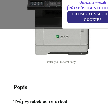
Omezené využití
PŘIZPŮSOBENÍ COO
PŘIJMOUT VŠECH
COOKIES
pouze pro ilustrační účely
Popis
Tvůj výrobek od refurbed