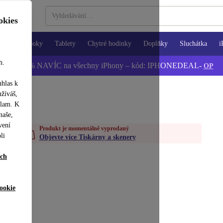
okies
Notebooky
Tablety
Chytré hodinky
Doplňky
Sluchátka
i
h.
📱 -5 % NAVÍC na všechny iPhony – kód: IPHONEDEAL-
OP
uhlas k
užíváš,
klam. K
naše,
vení
Produkt je momentálně vyprodaný
li
Objevte více Tiskárny a skenery
ích
ookie