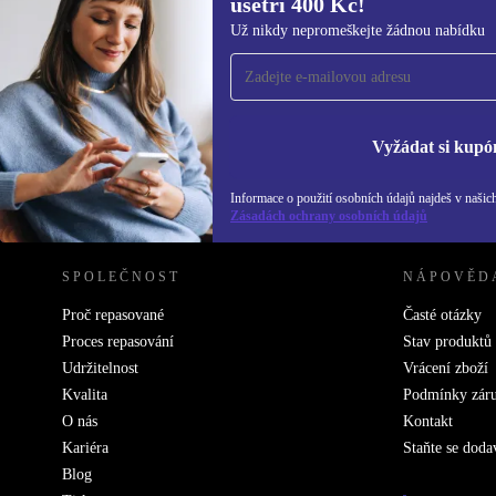
ušetři 400 Kč!
Přihlas se k odběru našich novinek a
Už nikdy nepromeškejte žádnou nabídku
ušetři 400 Kč!
Už nikdy nepromeškej žádnou nabídku.
Inf
Zás
Vyžádat si kupó
Informace o použití osobních údajů najdeš v našic
REFURBED ČESKO - RETHINK NEW.
Zásadách ochrany osobních údajů
SPOLEČNOST
NÁPOVĚD
Proč repasované
Časté otázky
Proces repasování
Stav produktů
Udržitelnost
Vrácení zboží
Kvalita
Podmínky zár
O nás
Kontakt
Kariéra
Staňte se doda
Blog