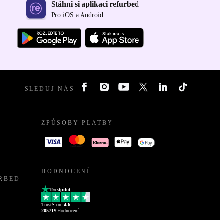
Stáhni si aplikaci refurbed
Pro iOS a Android
SLEDUJ NÁS
ZPŮSOBY PLATBY
HODNOCENÍ
URBED
Trustpilot
TrustScore
4.6
205719
Hodnocení