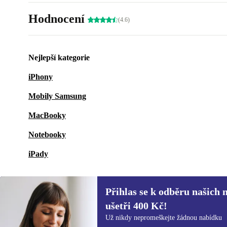
Hodnocení
(4.6)
Nejlepší kategorie
iPhony
Mobily Samsung
MacBooky
Notebooky
iPady
Přihlas se k odběru našich 
ušetři 400 Kč!
Přihlas se k odběru našich novinek a
Už nikdy nepromeškejte žádnou nabídku