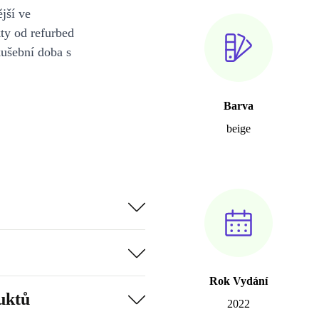
jší ve
y od refurbed
kušební doba s
Barva
beige
Rok Vydání
uktů
2022