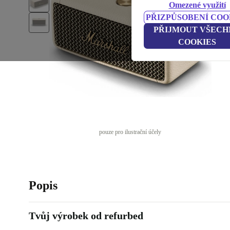
Omezené využití
PŘIZPŮSOBENÍ COO
PŘIJMOUT VŠECH
COOKIES
pouze pro ilustrační účely
Popis
Tvůj výrobek od refurbed