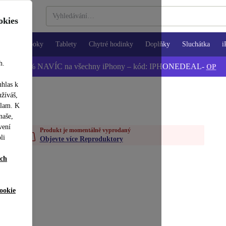
okies
Notebooky
Tablety
Chytré hodinky
Doplňky
Sluchátka
i
h.
📱 -5 % NAVÍC na všechny iPhony – kód: IPHONEDEAL-
OP
uhlas k
užíváš,
klam. K
naše,
vení
Produkt je momentálně vyprodaný
li
Objevte více Reproduktory
ích
ookie