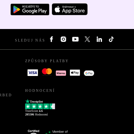
SLEDUJ NÁS
ZPŮSOBY PLATBY
HODNOCENÍ
URBED
Trustpilot
TrustScore
4.6
205506
Hodnocení