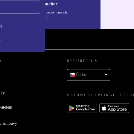
Chci voucher
ormace o použití osobních údajů najdeš v našich
adách ochrany osobních údajů
.
n
h
A
REFURBED V
Česko
uky
STÁHNI SI APLIKACI REF
vatelem
d smlouvy