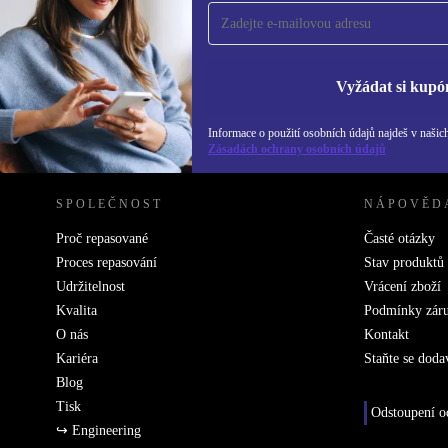
ušetři 400 Kč!
Už nikdy nepromeškej žádnou nabídku.
Inf
Zás
Vyžádat si kupó
Informace o použití osobních údajů najdeš v našic
REFURBED ČESKO - RETHINK NEW.
Zásadách ochrany osobních údajů
SPOLEČNOST
NÁPOVĚD
Proč repasované
Časté otázky
Proces repasování
Stav produktů
Udržitelnost
Vrácení zboží
Kvalita
Podmínky zár
O nás
Kontakt
Kariéra
Staňte se doda
Blog
Tisk
Odstoupení o
↪ Engineering