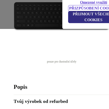
Omezené využití
PŘIZPŮSOBENÍ COO
PŘIJMOUT VŠECH
COOKIES
pouze pro ilustrační účely
Popis
Tvůj výrobek od refurbed