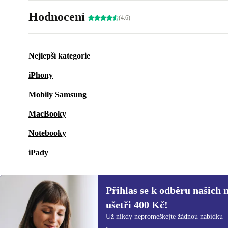
Hodnocení
(4.6)
Nejlepší kategorie
iPhony
Mobily Samsung
MacBooky
Notebooky
iPady
Přihlas se k odběru našich 
ušetři 400 Kč!
Přihlas se k odběru našich novinek a
Už nikdy nepromeškejte žádnou nabídku
ušetři 400 Kč!