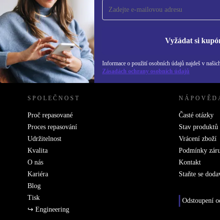
Už nikdy nepromeškej žádnou nabídku.
Inf
Zás
Vyžádat si kupó
Informace o použití osobních údajů najdeš v našic
REFURBED ČESKO - RETHINK NEW.
Zásadách ochrany osobních údajů
SPOLEČNOST
NÁPOVĚD
Proč repasované
Časté otázky
Proces repasování
Stav produktů
Udržitelnost
Vrácení zboží
Kvalita
Podmínky zár
O nás
Kontakt
Kariéra
Staňte se doda
Blog
Tisk
Odstoupení o
↪ Engineering