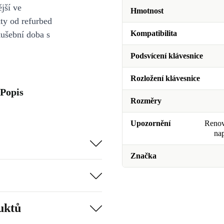
jší ve
Hmotnost
y od refurbed
Kompatibilita
kušební doba s
Podsvícení klávesnice
Rozložení klávesnice
 Popis
Rozměry
Upozornění
Renova
na
Značka
uktů