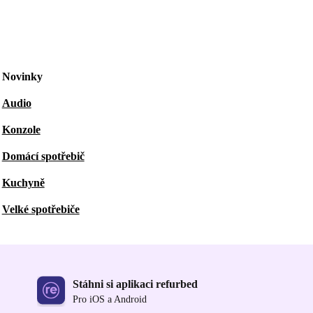
Novinky
Audio
Konzole
Domácí spotřebič
Kuchyně
Velké spotřebiče
Stáhni si aplikaci refurbed
Pro iOS a Android