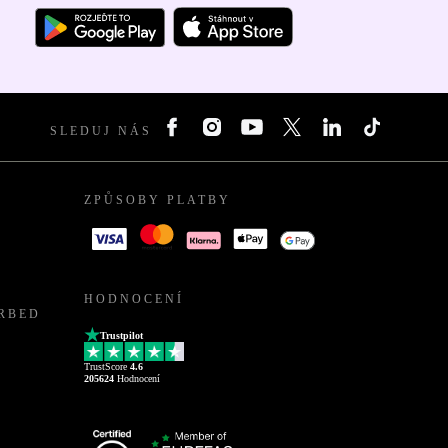
SLEDUJ NÁS
ZPŮSOBY PLATBY
HODNOCENÍ
URBED
Trustpilot
TrustScore
4.6
205624
Hodnocení