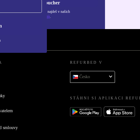
Chci voucher
ormace o použití osobních údajů najdeš v našich
adách ochrany osobních údajů
.
n
h
A
REFURBED V
Česko
uky
STÁHNI SI APLIKACI REF
vatelem
d smlouvy