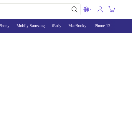
Phony
Mobily Samsung
iPady
MacBooky
iPhone 13
iPhone 