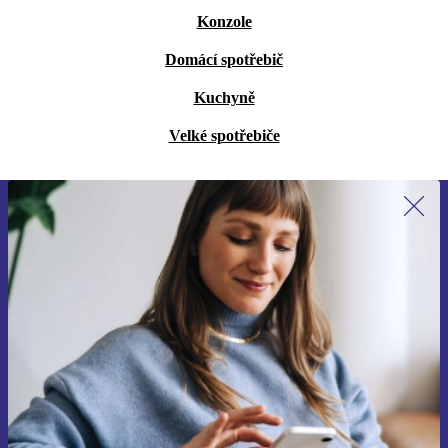
Konzole
Domácí spotřebič
Kuchyně
Velké spotřebiče
Přihlas se k odběru našich novinek a
ušetři 400 Kč!
Už nikdy nepromeškej žádnou nabídku.
Chci voucher
Informace o použití osobních údajů najdeš v našich
Zásadách ochrany osobních údajů
.