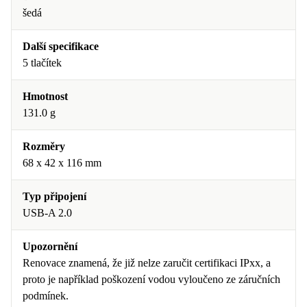
šedá
Další specifikace
5 tlačítek
Hmotnost
131.0 g
Rozměry
68 x 42 x 116 mm
Typ připojení
USB-A 2.0
Upozornění
Renovace znamená, že již nelze zaručit certifikaci IPxx, a
proto je například poškození vodou vyloučeno ze záručních
podmínek.