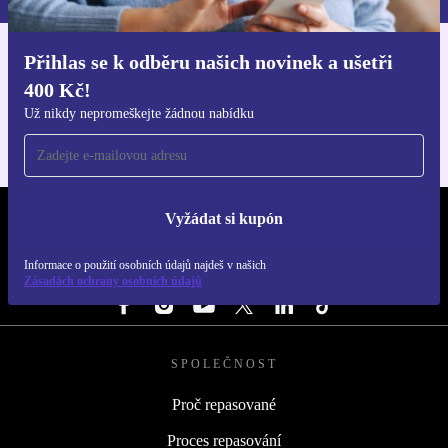
Přihlas se k odběru našich novinek a ušetři
Stáhni si aplikaci refurbed
400 Kč!
Pro iOS a Android
Už nikdy nepromeškejte žádnou nabídku
Vyžádat si kupón
REFURBED ČESKO - RETHINK NEW.
Informace o použití osobních údajů najdeš v našich
SLEDUJ NÁS
Zásadách ochrany osobních údajů
SPOLEČNOST
Proč repasované
Proces repasování