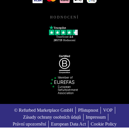
HODNOCENÍ
Trustpilot
TrustScore
4.6
205719
Hodnocení
© Refurbed Marketplace GmbH
Přístupnost
VOP
Zásady ochrany osobních údajů
Impressum
Právní upozornění
European Data Act
Cookie Policy