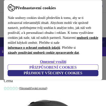
Stáhnout aplikaci
Stáhnout
Přednastavení cookies
Používejte refurbed rychle a snadno
Naše soubory cookies slouží především k tomu, aby se ti
zobrazoval relevantnější obsah. Abychom mohli vše správně
nastavit, potřebujeme tvůj souhlas k analýze toho, jak náš web
používáš, a k personalizaci obsahu i reklam. K tomu využíváme
cookies jak naše, tak od našich partnerů. Nastavení
souborů cookie
Mobily a smartphony
Notebooky
Tablety
Chytré hodinky
Doplňky
můžeš kdykoli změnit. Přečtěte si naše
informace o ochraně osobních údajů
. Přečtěte si
📱 -5 % NAVÍC na všechny iPhony – kód: IPHONEDEAL-
OP
zásady používání souborů cookie zpracovatele dat
.
Omezené využití
Domů
Produkty
Příslušenství
Počítačové příslušenství
Myši
PŘIZPŮSOBENÍ COOKIES
Microsoft Comfort Mouse 4500
PŘIJMOUT VŠECHNY COOKIES
Černá
(Shromažďování recenzí)