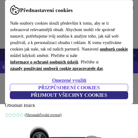
Stáhnout aplikaci
Stáhnout
Přednastavení cookies
Používejte refurbed rychle a snadno
Naše soubory cookies slouží především k tomu, aby se ti
zobrazoval relevantnější obsah. Abychom mohli vše správně
nastavit, potřebujeme tvůj souhlas k analýze toho, jak náš web
používáš, a k personalizaci obsahu i reklam. K tomu využíváme
cookies jak naše, tak od našich partnerů. Nastavení
souborů cookie
Mobily a smartphony
Notebooky
Tablety
Chytré hodinky
Doplňky
můžeš kdykoli změnit. Přečtěte si naše
informace o ochraně osobních údajů
. Přečtěte si
📱 -5 % NAVÍC na všechny iPhony – kód: IPHONEDEAL-
OP
zásady používání souborů cookie zpracovatele dat
.
Omezené využití
Domů
Produkty
Audio
Sluchátka
PŘIZPŮSOBENÍ COOKIES
OnePlus Buds Z2
PŘIJMOUT VŠECHNY COOKIES
Obsidian Black
(Shromažďování recenzí)