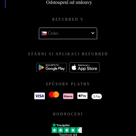
Odstoupení od smlouvy
REFURBED V
Česko
STÁHNI SI APLIKACI REFURBED
ZPŮSOBY PLATBY
HODNOCENÍ
Trustpilot
TrustScore
4.6