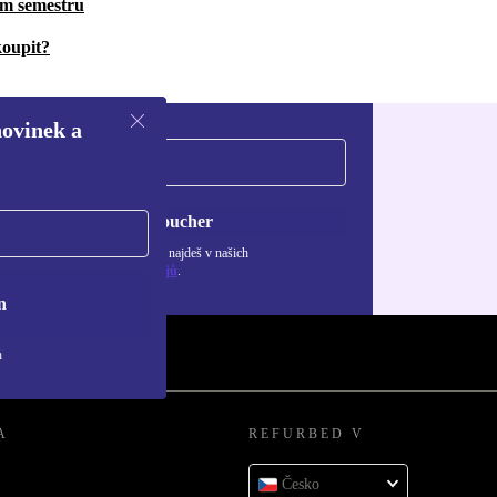
kem semestru
koupit?
novinek a
Chci voucher
ormace o použití osobních údajů najdeš v našich
adách ochrany osobních údajů
.
n
h
A
REFURBED V
Česko