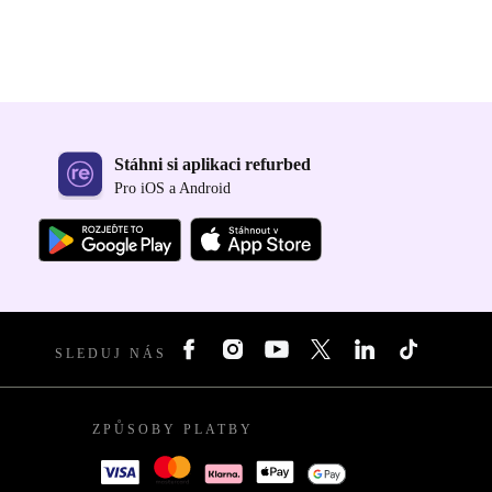
Stáhni si aplikaci refurbed
Pro iOS a Android
SLEDUJ NÁS
ZPŮSOBY PLATBY