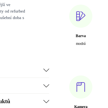
jší ve
y od refurbed
kušební doba s
Barva
modrá
uktů
Kamera