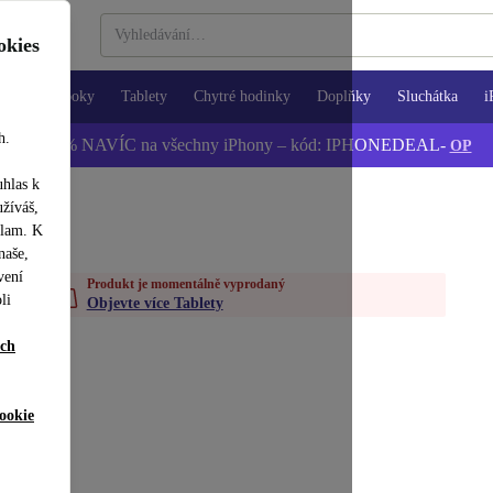
okies
Notebooky
Tablety
Chytré hodinky
Doplňky
Sluchátka
i
h.
📱 -5 % NAVÍC na všechny iPhony – kód: IPHONEDEAL-
OP
uhlas k
užíváš,
klam. K
naše,
vení
Produkt je momentálně vyprodaný
li
Objevte více Tablety
ích
ookie