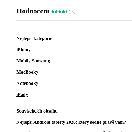
Hodnocení
(4.6)
Nejlepší kategorie
iPhony
Mobily Samsung
MacBooky
Notebooky
iPady
Souvisejících obsahů
Nejlepší Android tablety 2026: který sedne právě vám?