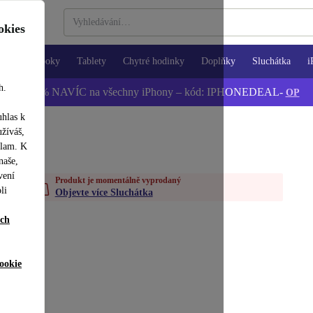
okies
Notebooky
Tablety
Chytré hodinky
Doplňky
Sluchátka
i
h.
📱 -5 % NAVÍC na všechny iPhony – kód: IPHONEDEAL-
OP
uhlas k
užíváš,
klam. K
naše,
vení
Produkt je momentálně vyprodaný
li
Objevte více Sluchátka
ích
ookie