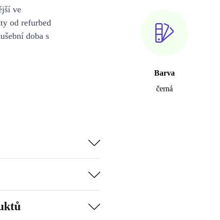
jší ve
y od refurbed
kušební doba s
Barva
černá
uktů