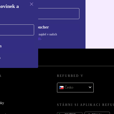
novinek a
Chci voucher
ormace o použití osobních údajů najdeš v našich
adách ochrany osobních údajů
.
n
h
A
REFURBED V
Česko
uky
STÁHNI SI APLIKACI REF