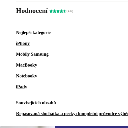
Hodnocení
(4.6)
Nejlepší kategorie
iPhony
Mobily Samsung
MacBooky
Notebooky
iPady
Souvisejících obsahů
Repasovaná sluchátka a pecky: kompletní průvodce výb