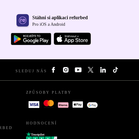
Stáhni si aplikaci refurbed
Pro iOS a Android
SLEDUJ NÁS
ZPŮSOBY PLATBY
HODNOCENÍ
URBED
Trustpilot