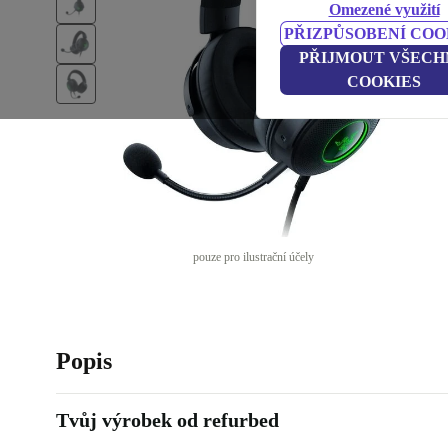
Omezené využití
PŘIZPŮSOBENÍ COO
PŘIJMOUT VŠECH
COOKIES
pouze pro ilustrační účely
Popis
Tvůj výrobek od refurbed