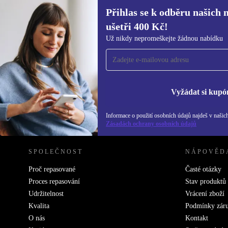
Přihlas se k odběru našich 
ušetři 400 Kč!
Přihlas se k odběru našich novinek a
Už nikdy nepromeškejte žádnou nabídku
ušetři 400 Kč!
Už nikdy nepromeškej žádnou nabídku.
Inf
Zás
Vyžádat si kupó
Informace o použití osobních údajů najdeš v našic
REFURBED ČESKO - RETHINK NEW.
Zásadách ochrany osobních údajů
SPOLEČNOST
NÁPOVĚD
Proč repasované
Časté otázky
Proces repasování
Stav produktů
Udržitelnost
Vrácení zboží
Kvalita
Podmínky zár
O nás
Kontakt