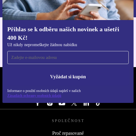
Informace o použití osobních údajů najdeš v našich
Zásadách ochrany osobních údajů
.
Přihlas se k odběru našich novinek a ušetři
Stáhni si aplikaci refurbed
400 Kč!
Pro iOS a Android
Už nikdy nepromeškejte žádnou nabídku
Vyžádat si kupón
REFURBED ČESKO - RETHINK NEW.
Informace o použití osobních údajů najdeš v našich
SLEDUJ NÁS
Zásadách ochrany osobních údajů
SPOLEČNOST
Proč repasované