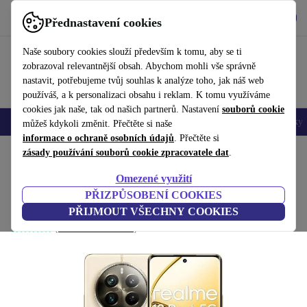
Stáhnout aplikaci
Stáhnout
Přednastavení cookies
Používejte refurbed rychle a snadno
Naše soubory cookies slouží především k tomu, aby se ti
zobrazoval relevantnější obsah. Abychom mohli vše správně
nastavit, potřebujeme tvůj souhlas k analýze toho, jak náš web
používáš, a k personalizaci obsahu i reklam. K tomu využíváme
cookies jak naše, tak od našich partnerů. Nastavení
souborů cookie
Mobily a smartphony
Notebooky
Tablety
Chytré hodinky
Doplňky
můžeš kdykoli změnit. Přečtěte si naše
informace o ochraně osobních údajů
. Přečtěte si
Domů
zásady používání souborů cookie zpracovatele dat
Produkty
Mobily a smartphony
.
Omezené využití
Realme 12 Pro Plus 5G
PŘIZPŮSOBENÍ COOKIES
12 GB | 512 GB | Navigator Beige
PŘIJMOUT VŠECHNY COOKIES
(Shromažďování recenzí)