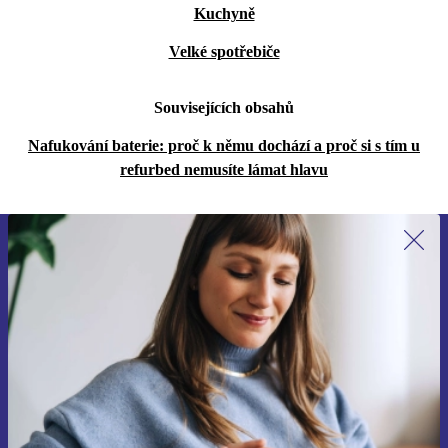
Kuchyně
Velké spotřebiče
Souvisejících obsahů
Nafukování baterie: proč k němu dochází a proč si s tím u
refurbed nemusíte lámat hlavu
Přihlas se k odběru našich novinek a
ušetři 400 Kč!
Už nikdy nepromeškej žádnou nabídku.
Chci voucher