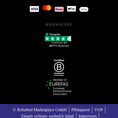
HODNOCENÍ
Trustpilot
TrustScore
4.6
205772
Hodnocení
© Refurbed Marketplace GmbH
Přístupnost
VOP
Zásady ochrany osobních údajů
Impressum