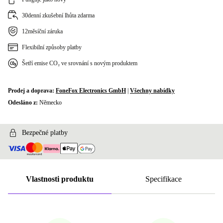
30denní zkušební lhůta zdarma
12měsíční záruka
Flexibilní způsoby platby
Šetří emise CO₂ ve srovnání s novým produktem
Prodej a doprava:
FoneFox Electronics GmbH
|
Všechny nabídky
Odesláno z:
Německo
Bezpečné platby
Vlastnosti produktu
Specifikace