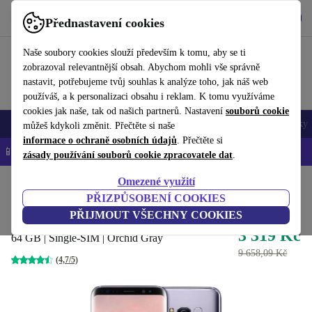
Stáhnout aplikaci
Stáhnout
Přednastavení cookies
Používejte refurbed rychle a snadno
Naše soubory cookies slouží především k tomu, aby se ti
zobrazoval relevantnější obsah. Abychom mohli vše správně
nastavit, potřebujeme tvůj souhlas k analýze toho, jak náš web
používáš, a k personalizaci obsahu i reklam. K tomu využíváme
cookies jak naše, tak od našich partnerů. Nastavení
souborů cookie
Mobily a smartphony
Notebooky
Tablety
Chytré hodinky
Doplňky
můžeš kdykoli změnit. Přečtěte si naše
informace o ochraně osobních údajů
. Přečtěte si
📱 -5 % NAVÍC na všechny iPhony – kód: IPHONEDEAL-
OP
zásady používání souborů cookie zpracovatele dat
.
Omezené využití
Domů
Produkty
Mobily a smartphony
Mobily Samsung Galaxy
PŘIZPŮSOBENÍ COOKIES
Samsung Galaxy S8
PŘIJMOUT VŠECHNY COOKIES
3 319 Kč
64 GB | Single-SIM | Orchid Gray
9 658,09 Kč
(4,7/5)