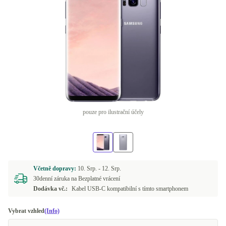
pouze pro ilustrační účely
Včetně dopravy:
10. Srp. -
12. Srp.
30denní záruka na Bezplatné vrácení
Dodávka vč.:
Kabel USB-C kompatibilní s tímto smartphonem
Vybrat vzhled
(Info)