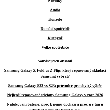
Novinky
Audio
Konzole
Domácí spotřebič
Kuchyně
Velké spotřebiče
Souvisejících obsahů
Samsung Galaxy Z Fold vs Z Flip: který repasovaný skládací
Samsung vybrat?
Samsung Galaxy S22 vs S23: průvodce pro chytrý výběr
Nejlepší repasované telefony Samsung Galaxy v roce 2026
Nafukování baterie: proč k němu dochází a proč si s tím u