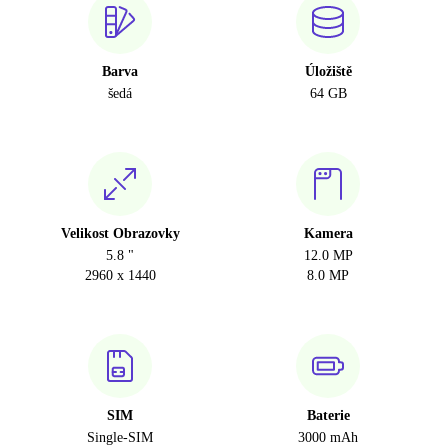
Barva
Úložiště
šedá
64 GB
Velikost Obrazovky
Kamera
5.8 "
12.0 MP
2960 x 1440
8.0 MP
SIM
Baterie
Single-SIM
3000 mAh