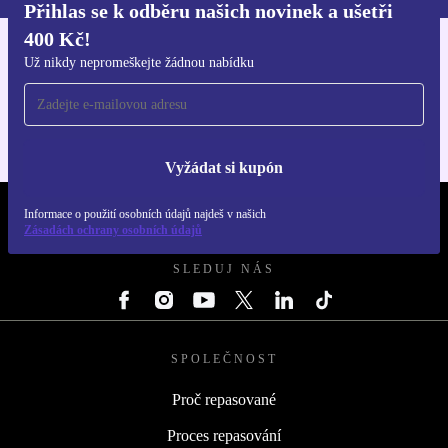
Přihlas se k odběru našich novinek a ušetři
400 Kč!
Stáhni si aplikaci refurbed
Už nikdy nepromeškejte žádnou nabídku
Pro iOS a Android
Vyžádat si kupón
Informace o použití osobních údajů najdeš v našich
REFURBED ČESKO - RETHINK NEW.
Zásadách ochrany osobních údajů
SLEDUJ NÁS
SPOLEČNOST
Proč repasované
Proces repasování