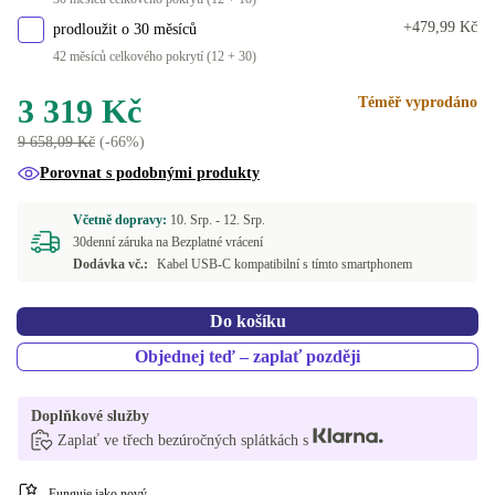
+479,99 Kč
prodloužit o 30 měsíců
42 měsíců celkového pokrytí (12 + 30)
3 319 Kč
Téměř vyprodáno
9 658,09 Kč
(-66%)
Porovnat s podobnými produkty
Včetně dopravy:
10. Srp. -
12. Srp.
30denní záruka na Bezplatné vrácení
Dodávka vč.:
Kabel USB-C kompatibilní s tímto smartphonem
Do košíku
Objednej teď – zaplať později
Doplňkové služby
Zaplať ve třech bezúročných splátkách s
Funguje jako nový