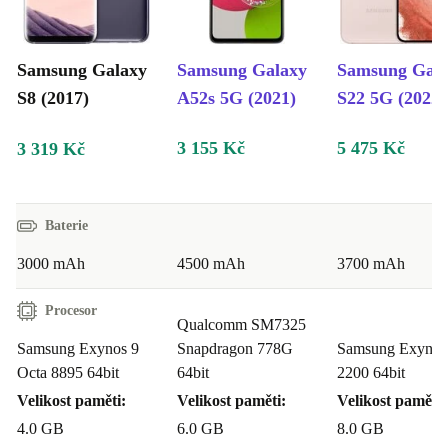
spoustu peněz a podpoříš životní prostředí. Celkem asi
50 kg CO₂ – tolik se vytvoří například při výrobě 100
Samsung Galaxy
Samsung Galaxy
Samsung Gal
triček – se ušetří ve srovnání s novým zařízením.
S8 (2017)
A52s 5G (2021)
S22 5G (2022)
Repasovaný Samsung S8 samozřejmě vypadá jako nový
a je dodáván s minimálně 1 rokem záruky.
3 155 Kč
5 475 Kč
3 319 Kč
Baterie
3000 mAh
4500 mAh
3700 mAh
Procesor
Qualcomm SM7325
Samsung Exynos 9
Snapdragon 778G
Samsung Exynos
Octa 8895 64bit
64bit
2200 64bit
Velikost paměti:
Velikost paměti:
Velikost paměti:
4.0 GB
6.0 GB
8.0 GB