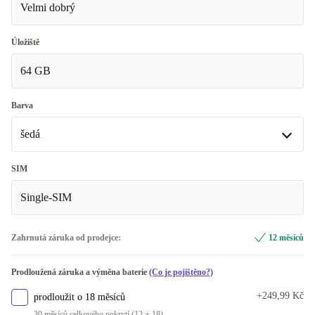
Velmi dobrý
Úložiště
64 GB
Barva
šedá
šedá
SIM
Single-SIM
růžová
+1 860 Kč
K dispozici v jiné konfiguraci
Zahrnutá záruka od prodejce:
12 měsíců
černá
-1 980 Kč
Prodloužená záruka a výměna baterie
(Co je pojištěno?)
+249,99 Kč
prodloužit o 18 měsíců
30 měsíců celkového pokrytí (12 + 18)