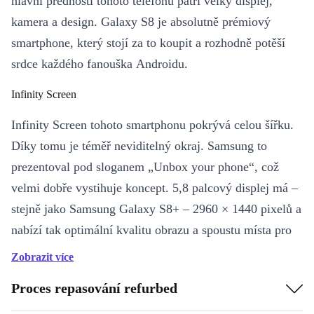
hlavní přednosti tohoto telefonu patří velký displej,
kamera a design. Galaxy S8 je absolutně prémiový
smartphone, který stojí za to koupit a rozhodně potěší
srdce každého fanouška Androidu.
Infinity Screen
Infinity Screen tohoto smartphonu pokrývá celou šířku.
Díky tomu je téměř neviditelný okraj. Samsung to
prezentoval pod sloganem „Unbox your phone“, což
velmi dobře vystihuje koncept. 5,8 palcový displej má –
stejně jako Samsung Galaxy S8+ – 2960 × 1440 pixelů a
nabízí tak optimální kvalitu obrazu a spoustu místa pro
sledování videí nebo hraní her.
Zobrazit více
Brilantní obrázky
Proces repasování refurbed
Kamera S8 nabízí 12 MP hlavní kamera a byla speciálně