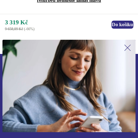
refurbed nemusíte lámat hlavu
3 319 Kč
Do košíku
9 658,09 Kč
(-66%)
Přihlas se k odběru našich novinek a
ušetři 400 Kč!
Už nikdy nepromeškej žádnou nabídku.
Chci voucher
Informace o použití osobních údajů najdeš v našich
Zásadách ochrany osobních údajů
.