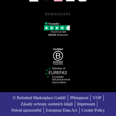
HODNOCENÍ
Trustpilot
TrustScore
4.6
205439
Hodnocení
© Refurbed Marketplace GmbH
Přístupnost
VOP
Zásady ochrany osobních údajů
Impressum
Právní upozornění
European Data Act
Cookie Policy