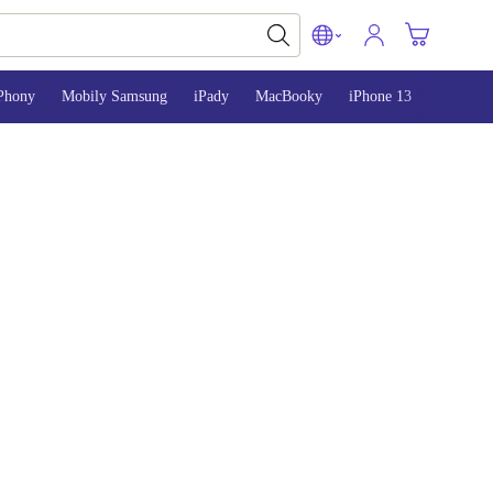
Phony
Mobily Samsung
iPady
MacBooky
iPhone 13
iPhone 