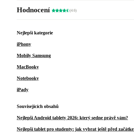
Hodnocení
(4.6)
Nejlepší kategorie
iPhony
Mobily Samsung
MacBooky
Notebooky
iPady
Souvisejících obsahů
Nejlepší Android tablety 2026: který sedne právě vám?
Nejlepší tablet pro studenty: jak vybrat ještě před začát