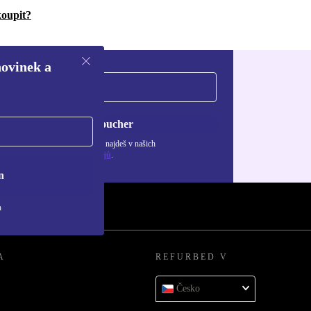
koupit?
novinek a
Chci voucher
ormace o použití osobních údajů najdeš v našich
adách ochrany osobních údajů
.
n
h
A
REFURBED V
Česko