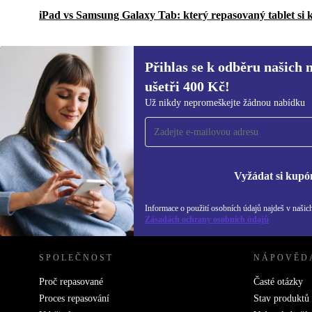
iPad vs Samsung Galaxy Tab: který repasovaný tablet si 
Přihlas se k odběru našich 
ušetři 400 Kč!
Přihlas se k odběru našich novinek a
Už nikdy nepromeškejte žádnou nabídku
ušetři 400 Kč!
Už nikdy nepromeškej žádnou nabídku.
Inf
Zás
Vyžádat si kupó
Informace o použití osobních údajů najdeš v našic
REFURBED ČESKO - RETHINK NEW.
Zásadách ochrany osobních údajů
SPOLEČNOST
NÁPOVĚD
Proč repasované
Časté otázky
Proces repasování
Stav produktů