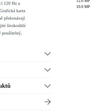
12.0 MP
cí 120 Hz a
10.0 MP
Grafická karta
ně překonávají
ité širokoúhlé
 použitelný,
 ho ještě
uktů