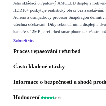
Jeho skládací 6,7palcový AMOLED displej s frekven
HDR10+ poskytuje realistický obraz bez zasekávání. 
Adreno a osmijádrový procesor Snapdragon definitiv
všechna očekávání. Díky sekundárnímu displeji a dvoj
kameře s 12MP je refurbed smartphone tak všestranně
jako málokteré jiné zařízení. Přesvědč se sám a kup si
Zobrazit více
dnes!
Proces repasování refurbed
8 GB operační paměť
Často kladené otázky
skládací AMOLED displej
kompatibilní s 5G
Informace o bezpečnosti a shodě prod
12MP širokoúhlá kamera
Hodnocení
(4.6)