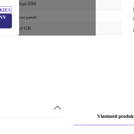
K dispozici v jiné konfiguraci
Dual-SIM
KIES
černá
NY
Velikost paměti
8.0 GB
Vlastnosti produk