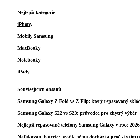
Nejlepší kategorie
iPhony
Mobily Samsung
MacBooky
Notebooky
iPady
Souvisejících obsahů
Samsung Galaxy Z Fold vs Z Flip: který repasovaný sklá
Samsung Galaxy S22 vs S23: průvodce pro chytrý výběr
Nejlepší repasované telefony Samsung Galaxy v roce 2026
Nafukování baterie: proč k němu dochází a proč si s tím 