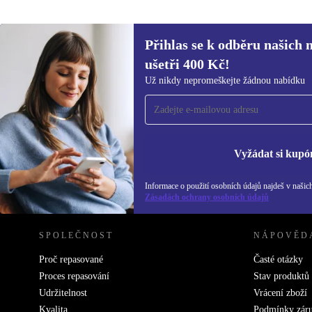
Přihlas se k odběru našich 
ušetři 400 Kč!
Přihlas se k odběru našich novinek a
Už nikdy nepromeškejte žádnou nabídku
ušetři 400 Kč!
Už nikdy nepromeškej žádnou nabídku.
Inf
Zás
Vyžádat si kupó
Informace o použití osobních údajů najdeš v našic
REFURBED ČESKO - RETHINK NEW.
Zásadách ochrany osobních údajů
SPOLEČNOST
NÁPOVĚD
Proč repasované
Časté otázky
Proces repasování
Stav produktů
Udržitelnost
Vrácení zboží
Kvalita
Podmínky zár