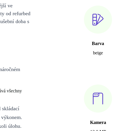
jší ve
y od refurbed
kušební doba s
Barva
beige
 náročném
ává všechny
 skládací
a výkonem.
Kamera
oli úlohu.