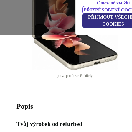
Omezené využití
PŘIZPŮSOBENÍ COO
PŘIJMOUT VŠECH
COOKIES
pouze pro ilustrační účely
Popis
Tvůj výrobek od refurbed