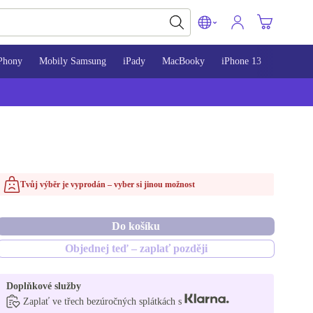
Phony
Mobily Samsung
iPady
MacBooky
iPhone 13
iPhone 
Tvůj výběr je vyprodán – vyber si jinou možnost
Do košíku
Objednej teď – zaplať později
Doplňkové služby
Zaplať ve třech bezúročných splátkách s