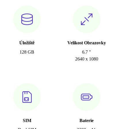
Úložiště
Velikost Obrazovky
128 GB
6.7 "
2640 x 1080
SIM
Baterie