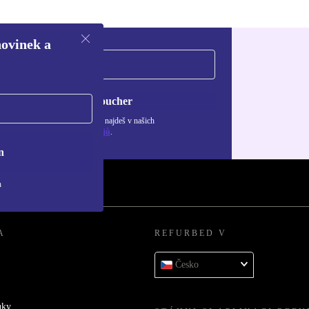
novinek a
Chci voucher
ormace o použití osobních údajů najdeš v našich
adách ochrany osobních údajů
.
n
h
A
REFURBED V
Česko
uky