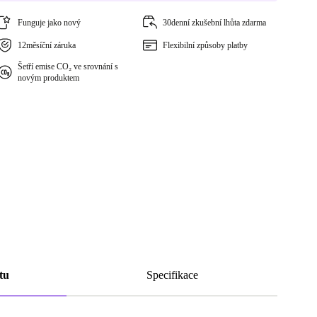
Funguje jako nový
30denní zkušební lhůta zdarma
12měsíční záruka
Flexibilní způsoby platby
Šetří emise CO₂ ve srovnání s
novým produktem
tu
Specifikace