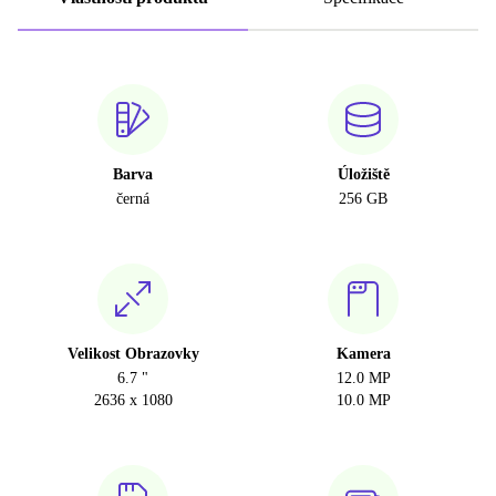
Barva
Úložiště
černá
256 GB
Velikost Obrazovky
Kamera
6.7 "
12.0 MP
2636 x 1080
10.0 MP