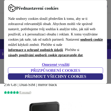
Stáhnout aplikaci
Stáhnout
Přednastavení cookies
Používejte refurbed rychle a snadno
Naše soubory cookies slouží především k tomu, aby se ti
zobrazoval relevantnější obsah. Abychom mohli vše správně
nastavit, potřebujeme tvůj souhlas k analýze toho, jak náš web
používáš, a k personalizaci obsahu i reklam. K tomu využíváme
cookies jak naše, tak od našich partnerů. Nastavení
souborů cookie
Mobily a smartphony
Notebooky
Tablety
Chytré hodinky
Doplňky
můžeš kdykoli změnit. Přečtěte si naše
informace o ochraně osobních údajů
. Přečtěte si
📱 -5 % NAVÍC na všechny iPhony – kód: IPHONEDEAL-
OP
zásady používání souborů cookie zpracovatele dat
.
Omezené využití
Domů
Produkty
Mobily a smartphony
Mobily Samsung Galaxy
PŘIZPŮSOBENÍ COOKIES
Samsung Galaxy Z Flip 4G
PŘIJMOUT VŠECHNY COOKIES
256 GB | Dual-SIM | mirror black
(8 recenzí)