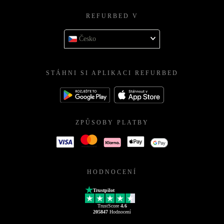
REFURBED V
Česko
STÁHNI SI APLIKACI REFURBED
ZPŮSOBY PLATBY
HODNOCENÍ
Trustpilot
TrustScore
4.6
205847
Hodnocení