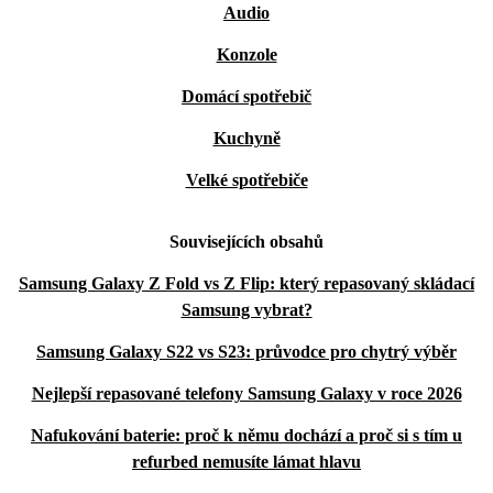
Audio
Konzole
Domácí spotřebič
Kuchyně
Velké spotřebiče
Souvisejících obsahů
Samsung Galaxy Z Fold vs Z Flip: který repasovaný skládací
Samsung vybrat?
Samsung Galaxy S22 vs S23: průvodce pro chytrý výběr
Nejlepší repasované telefony Samsung Galaxy v roce 2026
Nafukování baterie: proč k němu dochází a proč si s tím u
refurbed nemusíte lámat hlavu