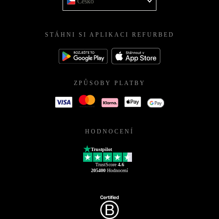
Česko
STÁHNI SI APLIKACI REFURBED
ZPŮSOBY PLATBY
HODNOCENÍ
Trustpilot
TrustScore
4.6
205400
Hodnocení