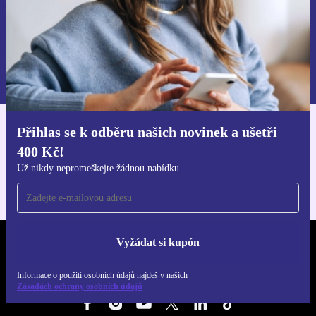
Chci voucher
Informace o použití osobních údajů najdeš v našich
Zásadách ochrany osobních údajů
.
Přihlas se k odběru našich novinek a ušetři
Stáhni si aplikaci refurbed
400 Kč!
Pro iOS a Android
Už nikdy nepromeškejte žádnou nabídku
Vyžádat si kupón
REFURBED ČESKO - RETHINK NEW.
Informace o použití osobních údajů najdeš v našich
SLEDUJ NÁS
Zásadách ochrany osobních údajů