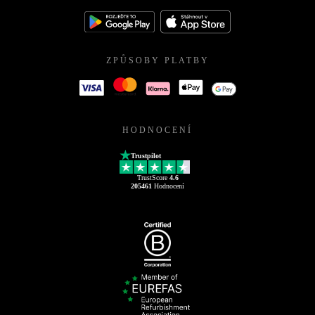
ZPŮSOBY PLATBY
HODNOCENÍ
Trustpilot
TrustScore
4.6
205461
Hodnocení