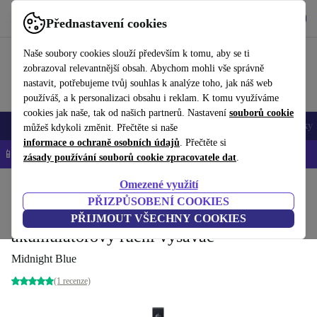
Stáhnout aplikaci
Stáhnout
Přednastavení cookies
Používejte refurbed rychle a snadno
Naše soubory cookies slouží především k tomu, aby se ti
zobrazoval relevantnější obsah. Abychom mohli vše správně
nastavit, potřebujeme tvůj souhlas k analýze toho, jak náš web
používáš, a k personalizaci obsahu i reklam. K tomu využíváme
cookies jak naše, tak od našich partnerů. Nastavení
souborů cookie
Mobily a smartphony
Notebooky
Tablety
Chytré hodinky
Doplňky
můžeš kdykoli změnit. Přečtěte si naše
informace o ochraně osobních údajů
. Přečtěte si
📱 -5 % NAVÍC na všechny iPhony – kód: IPHONEDEAL-
OP
zásady používání souborů cookie zpracovatele dat
.
Omezené využití
Domů
Produkty
Domácnost
Péče o podlahy
Akumulátorové ruční vysavače
PŘIZPŮSOBENÍ COOKIES
Samsung Jet 85 CompleteClean Plus
PŘIJMOUT VŠECHNY COOKIES
akumulátorový ruční vysavač
Midnight Blue
(1 recenze)