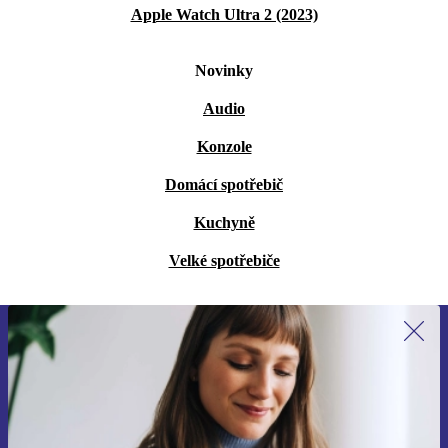
Apple Watch Ultra 2 (2023)
Novinky
Audio
Konzole
Domácí spotřebič
Kuchyně
Velké spotřebiče
Přihlas se k odběru našich novinek a
ušetři 400 Kč!
Už nikdy nepromeškej žádnou nabídku.