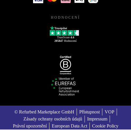
HODNOCENÍ
Trustpilot
TrustScore
4.6
205847
Hodnocení
© Refurbed Marketplace GmbH
Přístupnost
VOP
Zásady ochrany osobních údajů
Impressum
Právní upozornění
European Data Act
Cookie Policy