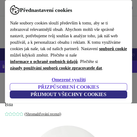
Stáhnout aplikaci
Stáhnout
Přednastavení cookies
Používejte refurbed rychle a snadno
Naše soubory cookies slouží především k tomu, aby se ti
zobrazoval relevantnější obsah. Abychom mohli vše správně
nastavit, potřebujeme tvůj souhlas k analýze toho, jak náš web
používáš, a k personalizaci obsahu i reklam. K tomu využíváme
cookies jak naše, tak od našich partnerů. Nastavení
souborů cookie
Mobily a smartphony
Notebooky
Tablety
Chytré hodinky
Doplňky
můžeš kdykoli změnit. Přečtěte si naše
informace o ochraně osobních údajů
. Přečtěte si
📱 -5 % NAVÍC na všechny iPhony – kód: IPHONEDEAL-
OP
zásady používání souborů cookie zpracovatele dat
.
Omezené využití
Domů
Produkty
Příslušenství
Počítačové příslušenství
PŘIZPŮSOBENÍ COOKIES
Telekom Speed Home WiFi
PŘIJMOUT VŠECHNY COOKIES
Bílá
(Shromažďování recenzí)