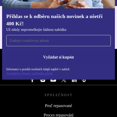
Přihlas se k odběru našich novinek a ušetři
Stáhni si aplikaci refurbed
400 Kč!
Pro iOS a Android
Už nikdy nepromeškejte žádnou nabídku
Vyžádat si kupón
REFURBED ČESKO - RETHINK NEW.
Informace o použití osobních údajů najdeš v našich
SLEDUJ NÁS
Zásadách ochrany osobních údajů
SPOLEČNOST
Proč repasované
Proces repasování