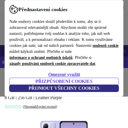
Stáhnout aplikaci
Stáhnout
Přednastavení cookies
Používejte refurbed rychle a snadno
Naše soubory cookies slouží především k tomu, aby se ti
zobrazoval relevantnější obsah. Abychom mohli vše správně
nastavit, potřebujeme tvůj souhlas k analýze toho, jak náš web
používáš, a k personalizaci obsahu i reklam. K tomu využíváme
cookies jak naše, tak od našich partnerů. Nastavení
souborů cookie
Mobily a smartphony
Notebooky
Tablety
Chytré hodinky
Doplňky
můžeš kdykoli změnit. Přečtěte si naše
informace o ochraně osobních údajů
. Přečtěte si
📱 -5 % NAVÍC na všechny iPhony – kód: IPHONEDEAL-
OP
zásady používání souborů cookie zpracovatele dat
.
Omezené využití
Domů
Produkty
Mobily a smartphony
PŘIZPŮSOBENÍ COOKIES
Vivo V40 SE 5G
PŘIJMOUT VŠECHNY COOKIES
8 GB | 256 GB | Leather Purple
(Shromažďování recenzí)