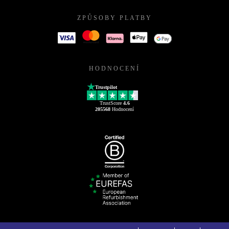
ZPŮSOBY PLATBY
HODNOCENÍ
Trustpilot
TrustScore
4.6
205568
Hodnocení