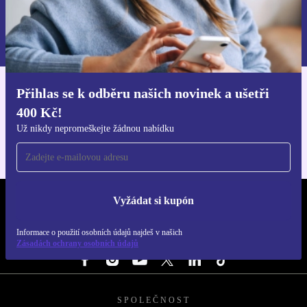
Chci voucher
Informace o použití osobních údajů najdeš v našich
Zásadách ochrany osobních údajů
.
Přihlas se k odběru našich novinek a ušetři
Stáhni si aplikaci refurbed
400 Kč!
Pro iOS a Android
Už nikdy nepromeškejte žádnou nabídku
Vyžádat si kupón
REFURBED ČESKO - RETHINK NEW.
Informace o použití osobních údajů najdeš v našich
SLEDUJ NÁS
Zásadách ochrany osobních údajů
SPOLEČNOST