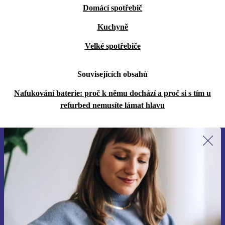
Domácí spotřebič
Kuchyně
Velké spotřebiče
Souvisejících obsahů
Nafukování baterie: proč k němu dochází a proč si s tím u
refurbed nemusíte lámat hlavu
Přihlas se k odběru našich novinek a
ušetři 400 Kč!
Už nikdy nepromeškej žádnou nabídku.