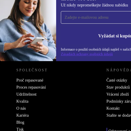
Přihlas se k odběru našich novinek a
Už nikdy nepromeškejte žádnou nabídku
ušetři 400 Kč!
Už nikdy nepromeškej žádnou nabídku.
Inf
Zás
Vyžádat si kupó
Informace o použití osobních údajů najdeš v našic
REFURBED ČESKO - RETHINK NEW.
Zásadách ochrany osobních údajů
SPOLEČNOST
NÁPOVĚD
Proč repasované
Časté otázky
Proces repasování
Stav produktů
Udržitelnost
Vrácení zboží
Kvalita
Podmínky zár
O nás
Kontakt
Kariéra
Staňte se doda
Blog
Tisk