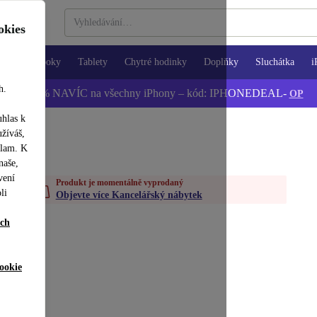
okies
Notebooky
Tablety
Chytré hodinky
Doplňky
Sluchátka
i
h.
📱 -5 % NAVÍC na všechny iPhony – kód: IPHONEDEAL-
OP
uhlas k
užíváš,
klam. K
naše,
vení
Produkt je momentálně vyprodaný
li
Objevte více Kancelářský nábytek
ích
ookie