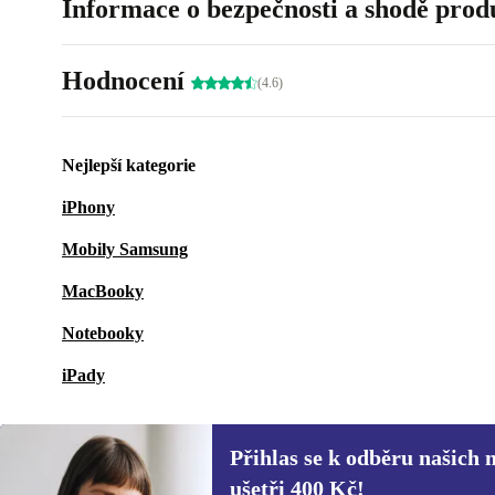
Informace o bezpečnosti a shodě prod
Hodnocení
(4.6)
Nejlepší kategorie
iPhony
Mobily Samsung
MacBooky
Notebooky
iPady
Přihlas se k odběru našich 
ušetři 400 Kč!