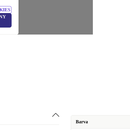
KIES
NY
Barva