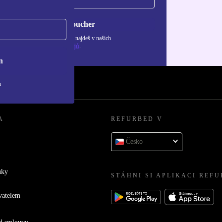
Chci voucher
ormace o použití osobních údajů najdeš v našich
adách ochrany osobních údajů
.
n
h
A
REFURBED V
Česko
uky
STÁHNI SI APLIKACI REF
vatelem