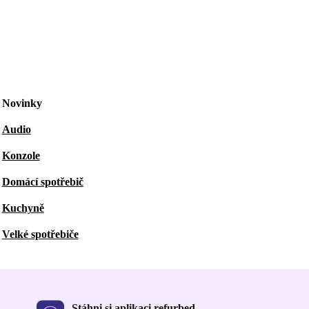
Novinky
Audio
Konzole
Domácí spotřebič
Kuchyně
Velké spotřebiče
Stáhni si aplikaci refurbed