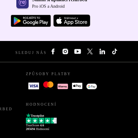
Pro iOS a Android
SLEDUJ NÁS
ZPŮSOBY PLATBY
HODNOCENÍ
URBED
Trustpilot
TrustScore
4.6
205694
Hodnocení