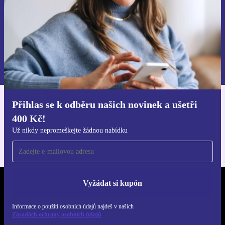
Chci voucher
Informace o použití osobních údajů najdeš v našich
Zásadách ochrany osobních údajů
.
Přihlas se k odběru našich novinek a ušetři
Stáhni si aplikaci refurbed
400 Kč!
Pro iOS a Android
Už nikdy nepromeškejte žádnou nabídku
Vyžádat si kupón
REFURBED ČESKO - RETHINK NEW.
Informace o použití osobních údajů najdeš v našich
SLEDUJ NÁS
Zásadách ochrany osobních údajů