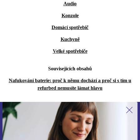
Audio
Konzole
Domácí spotřebič
Kuchyně
Velké spotřebiče
Souvisejících obsahů
Nafukování baterie: proč k němu dochází a proč si s tím u
refurbed nemusíte lámat hlavu
Přihlas se k odběru našich novinek a
ušetři 400 Kč!
Už nikdy nepromeškej žádnou nabídku.