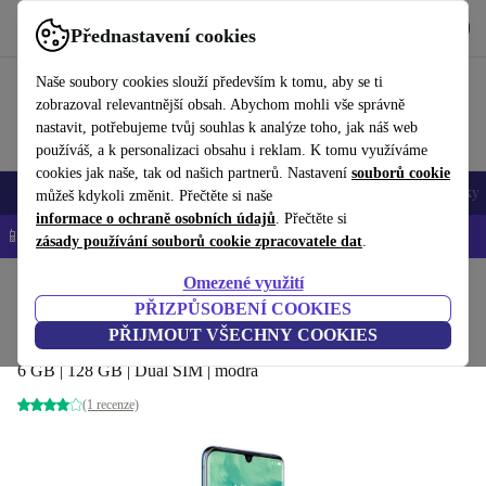
Stáhnout aplikaci
Stáhnout
Přednastavení cookies
Používejte refurbed rychle a snadno
Naše soubory cookies slouží především k tomu, aby se ti
zobrazoval relevantnější obsah. Abychom mohli vše správně
nastavit, potřebujeme tvůj souhlas k analýze toho, jak náš web
používáš, a k personalizaci obsahu i reklam. K tomu využíváme
cookies jak naše, tak od našich partnerů. Nastavení
souborů cookie
Mobily a smartphony
Notebooky
Tablety
Chytré hodinky
Doplňky
můžeš kdykoli změnit. Přečtěte si naše
informace o ochraně osobních údajů
. Přečtěte si
📱 -5 % NAVÍC na všechny iPhony – kód: IPHONEDEAL-
OP
zásady používání souborů cookie zpracovatele dat
.
Omezené využití
Domů
Produkty
Mobily a smartphony
PŘIZPŮSOBENÍ COOKIES
ZTE Axon 10 Pro
PŘIJMOUT VŠECHNY COOKIES
6 GB | 128 GB | Dual SIM | modrá
(1 recenze)