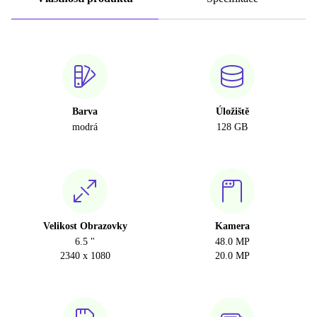
Barva
Úložiště
modrá
128 GB
Velikost Obrazovky
Kamera
6.5 "
48.0 MP
2340 x 1080
20.0 MP