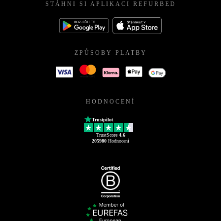
STÁHNI SI APLIKACI REFURBED
ZPŮSOBY PLATBY
HODNOCENÍ
Trustpilot
TrustScore
4.6
205980
Hodnocení