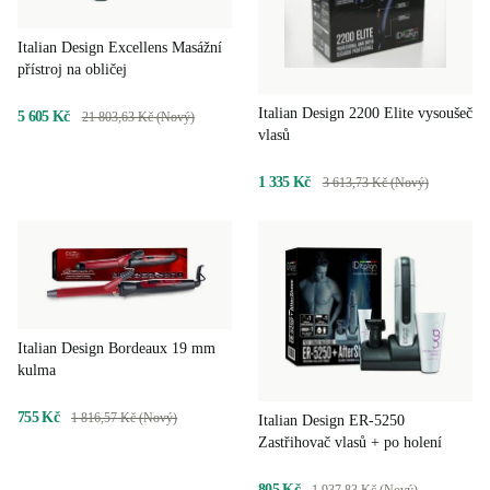
Italian Design Excellens Masážní
přístroj na obličej
Italian Design 2200 Elite vysoušeč
5 605 Kč
21 803,63 Kč (Nový)
vlasů
1 335 Kč
3 613,73 Kč (Nový)
Italian Design Bordeaux 19 mm
kulma
755 Kč
1 816,57 Kč (Nový)
Italian Design ER-5250
Zastřihovač vlasů + po holení
805 Kč
1 937,83 Kč (Nový)