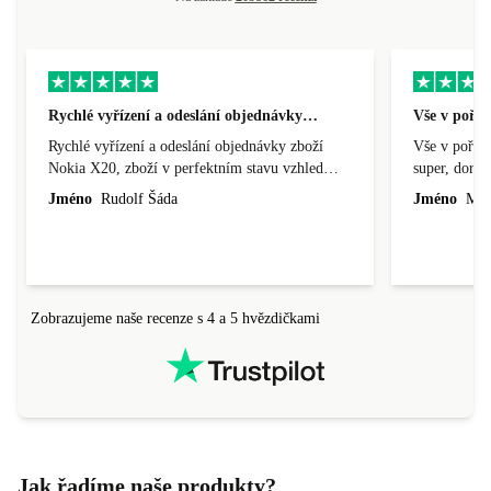
Rychlé vyřízení a odeslání objednávky…
Vše v pořá
Rychlé vyřízení a odeslání objednávky zboží
Vše v pořádk
Nokia X20, zboží v perfektním stavu vzhled
super, doraz
nového výrobku, cena výborná, funguje v
doprava ryc
Jméno
Rudolf Šáda
Jméno
Miro
pořádku, obchod doporučuji.
Zobrazujeme naše recenze s 4 a 5 hvězdičkami
Jak řadíme naše produkty?