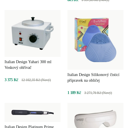
Italian Design Yahari 300 ml
Voskový ohřívač
Italian Design Silikonový čisticí
3 375 Kč
12 102,35 Kč (Nový)
přípravek na obličej
1 189 Kč
3 271,76 Kč (Nový)
Italian Design Platinum Prime