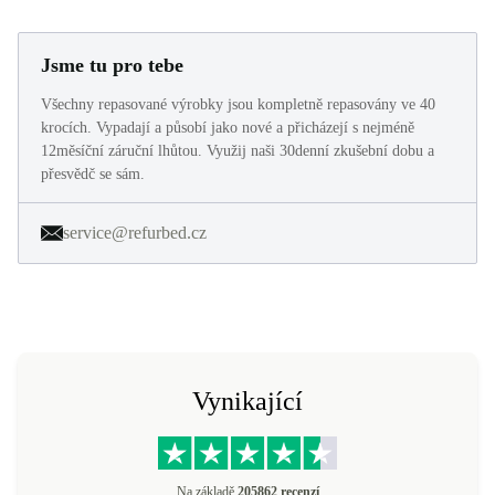
Jsme tu pro tebe
Všechny repasované výrobky jsou kompletně repasovány ve 40
krocích. Vypadají a působí jako nové a přicházejí s nejméně
12měsíční záruční lhůtou. Využij naši 30denní zkušební dobu a
přesvědč se sám.
service@refurbed.cz
Vynikající
Na základě
205862 recenzí