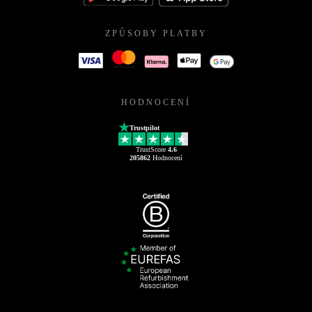
ZPŮSOBY PLATBY
HODNOCENÍ
Trustpilot
TrustScore
4.6
205862
Hodnocení