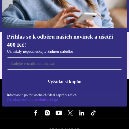
Chci voucher
Informace o použití osobních údajů najdeš v našich
Zásadách ochrany osobních údajů
.
Přihlas se k odběru našich novinek a ušetři
400 Kč!
Stáhni si aplikaci refurbed
Pro iOS a Android
Už nikdy nepromeškejte žádnou nabídku
Vyžádat si kupón
REFURBED ČESKO - RETHINK NEW.
Informace o použití osobních údajů najdeš v našich
Zásadách ochrany osobních údajů
SLEDUJ NÁS