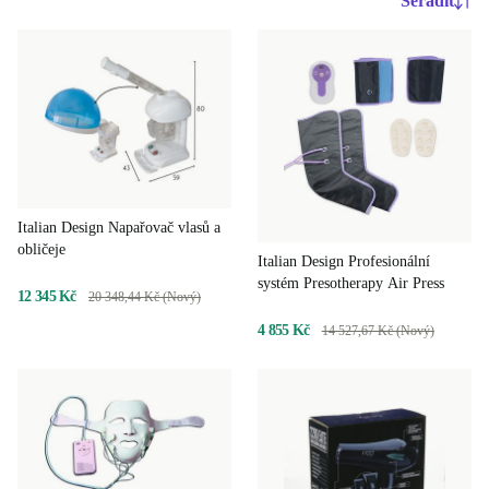
Seřadit
Italian Design Napařovač vlasů a
obličeje
Italian Design Profesionální
systém Presotherapy Air Press
12 345 Kč
20 348,44 Kč (Nový)
4 855 Kč
14 527,67 Kč (Nový)