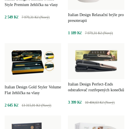
Style Premium žehlička na vlasy
Italian Design Relaxační brýle pro
2 549 Kč
7 979,31 Kč (Nový)
presoterapii
1 189 Kč
7 979,31 Kč (Nový)
Italian Design Perfect-Ends
Italian Design Gold Styler Volume
odstraňovač roztřepených konečků
Flat žehlička na vlasy
3 399 Kč
10 404,63 Kč (Nový)
2 645 Kč
13 315,01 Kč (Nový)