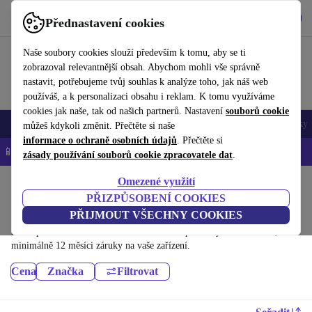
Stáhnout aplikaci
Stáhnout
Přednastavení cookies
Používejte refurbed rychle a snadno
Naše soubory cookies slouží především k tomu, aby se ti
zobrazoval relevantnější obsah. Abychom mohli vše správně
nastavit, potřebujeme tvůj souhlas k analýze toho, jak náš web
používáš, a k personalizaci obsahu i reklam. K tomu využíváme
cookies jak naše, tak od našich partnerů. Nastavení
souborů cookie
Mobily a smartphony
Notebooky
Tablety
Chytré hodinky
Doplňky
můžeš kdykoli změnit. Přečtěte si naše
informace o ochraně osobních údajů
. Přečtěte si
📱 -5 % NAVÍC na všechny iPhony – kód: IPHONEDEAL-
OP
zásady používání souborů cookie zpracovatele dat
.
Omezené využití
Domů
Produkty
PŘIZPŮSOBENÍ COOKIES
Zdraví a krása:
PŘIJMOUT VŠECHNY COOKIES
Dříve používané zdravotnické a kosmetické produkty - renovované, s
minimálně 12 měsíci záruky na vaše zařízení.
Cena
Značka
Filtrovat