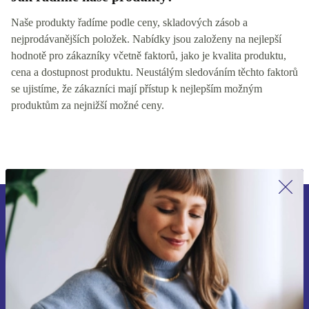
Naše produkty řadíme podle ceny, skladových zásob a
nejprodávanějších položek. Nabídky jsou založeny na nejlepší
hodnotě pro zákazníky včetně faktorů, jako je kvalita produktu,
cena a dostupnost produktu. Neustálým sledováním těchto faktorů
se ujistíme, že zákazníci mají přístup k nejlepším možným
produktům za nejnižší možné ceny.
Přihlas se k odběru našich novinek a
ušetři 400 Kč!
Už nikdy nepromeškej žádnou nabídku.