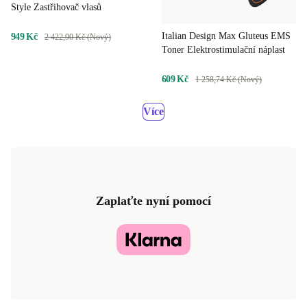
Style Zastřihovač vlasů
Italian Design Max Gluteus EMS
949 Kč
2 422,90 Kč (Nový)
Toner Elektrostimulační náplast
609 Kč
1 258,74 Kč (Nový)
Více
Zaplaťte nyní pomocí