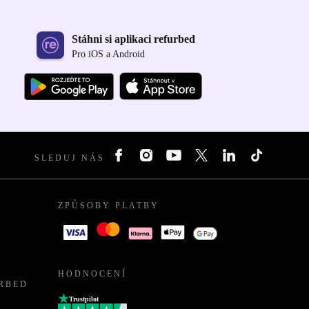
Stáhni si aplikaci refurbed
Pro iOS a Android
SLEDUJ NÁS
ZPŮSOBY PLATBY
HODNOCENÍ
URBED
Trustpilot