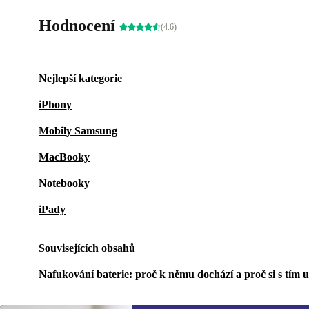
Hodnocení
(4.6)
Nejlepší kategorie
iPhony
Mobily Samsung
MacBooky
Notebooky
iPady
Souvisejících obsahů
Nafukování baterie: proč k němu dochází a proč si s tím 