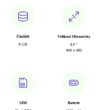
Úložiště
Velikost Obrazovky
8 GB
4.0 "
800 x 480
SIM
Baterie