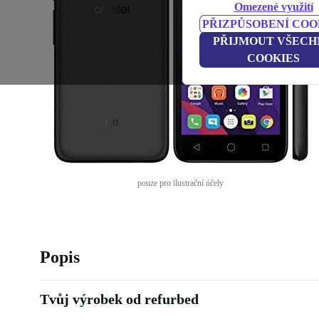
Omezené využití
PŘIZPŮSOBENÍ COO
PŘIJMOUT VŠECH
COOKIES
pouze pro ilustrační účely
Popis
Tvůj výrobek od refurbed