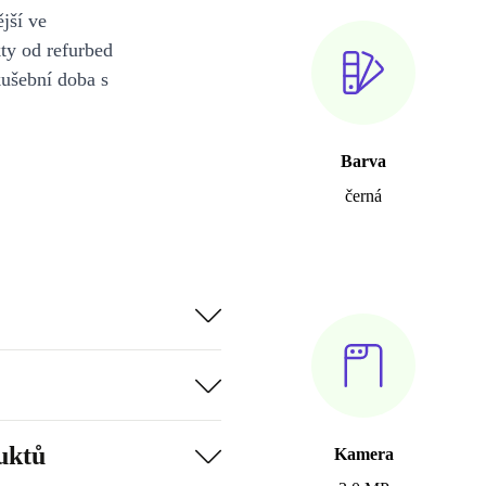
jší ve
y od refurbed
kušební doba s
Barva
černá
uktů
Kamera