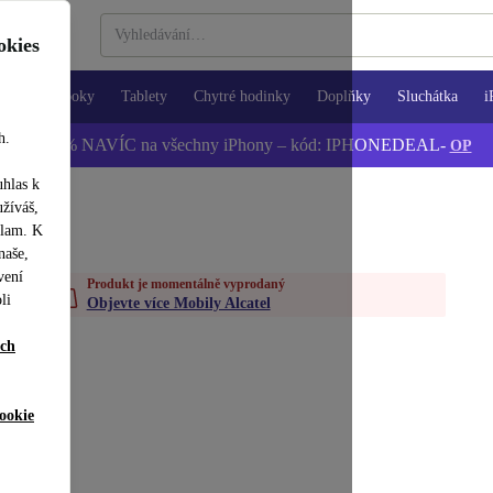
okies
Notebooky
Tablety
Chytré hodinky
Doplňky
Sluchátka
i
h.
📱 -5 % NAVÍC na všechny iPhony – kód: IPHONEDEAL-
OP
uhlas k
užíváš,
klam. K
naše,
vení
Produkt je momentálně vyprodaný
li
Objevte více Mobily Alcatel
ích
ookie