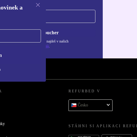
novinek a
Chci voucher
ormace o použití osobních údajů najdeš v našich
adách ochrany osobních údajů
.
n
h
A
REFURBED V
Česko
uky
STÁHNI SI APLIKACI REF