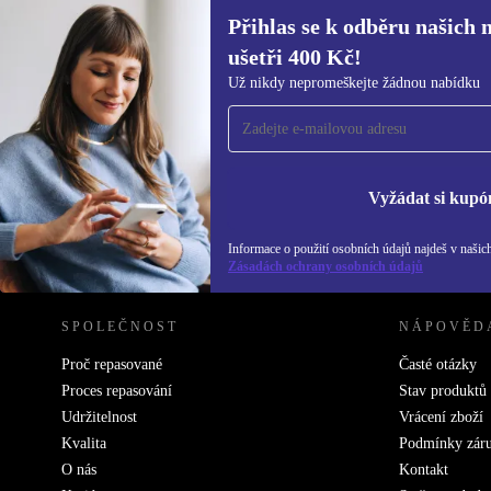
Přihlas se k odběru našich 
ušetři 400 Kč!
Přihlas se k odběru našich novinek a
Už nikdy nepromeškejte žádnou nabídku
ušetři 400 Kč!
Už nikdy nepromeškej žádnou nabídku.
Inf
Zás
Vyžádat si kupó
Informace o použití osobních údajů najdeš v našic
REFURBED ČESKO - RETHINK NEW.
Zásadách ochrany osobních údajů
SPOLEČNOST
NÁPOVĚD
Proč repasované
Časté otázky
Proces repasování
Stav produktů
Udržitelnost
Vrácení zboží
Kvalita
Podmínky zár
O nás
Kontakt