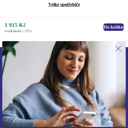
Velké spotřebiče
1 915 Kč
Do košíku
3 128,66 Kč
(-39%)
Přihlas se k odběru našich novinek a
ušetři 400 Kč!
Už nikdy nepromeškej žádnou nabídku.
Chci voucher
Informace o použití osobních údajů najdeš v našich
Zásadách ochrany osobních údajů
.