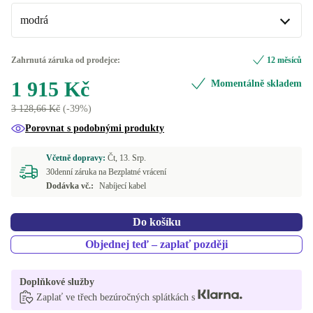
modrá
Premium
+244 Kč
modrá
Zahrnutá záruka od prodejce:
12 měsíců
1 915 Kč
Momentálně skladem
zelená
3 128,66 Kč
(-39%)
K dispozici v jiné konfiguraci
Porovnat s podobnými produkty
bílá
+340 Kč
Včetně dopravy:
Čt, 13. Srp.
vesmírně šedá
+490 Kč
30denní záruka na Bezplatné vrácení
Dodávka vč.:
Nabíjecí kabel
Do košíku
Objednej teď – zaplať později
Doplňkové služby
Zaplať ve třech bezúročných splátkách s