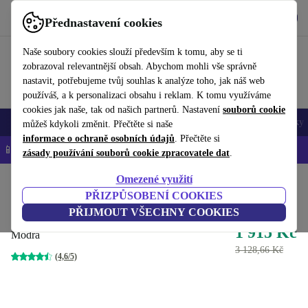
Stáhnout aplikaci
Stáhnout
Přednastavení cookies
Používejte refurbed rychle a snadno
Naše soubory cookies slouží především k tomu, aby se ti
zobrazoval relevantnější obsah. Abychom mohli vše správně
nastavit, potřebujeme tvůj souhlas k analýze toho, jak náš web
používáš, a k personalizaci obsahu i reklam. K tomu využíváme
cookies jak naše, tak od našich partnerů. Nastavení
souborů cookie
Mobily a smartphony
Notebooky
Tablety
Chytré hodinky
Doplňky
můžeš kdykoli změnit. Přečtěte si naše
informace o ochraně osobních údajů
. Přečtěte si
📱 -5 % NAVÍC na všechny iPhony – kód: IPHONEDEAL-
OP
zásady používání souborů cookie zpracovatele dat
.
Omezené využití
Domů
Produkty
Příslušenství
Příslušenství Apple
PŘIZPŮSOBENÍ COOKIES
Apple Magic Mouse 2
PŘIJMOUT VŠECHNY COOKIES
1 915 Kč
Modrá
3 128,66 Kč
(4,6/5)