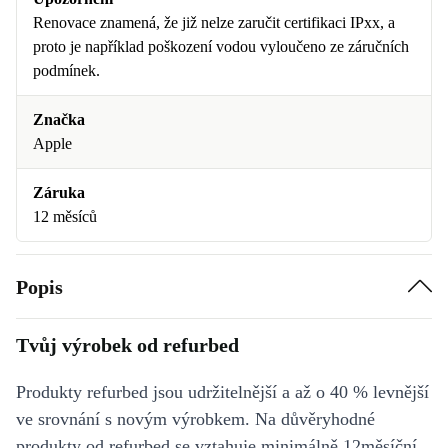
Renovace znamená, že již nelze zaručit certifikaci IPxx, a
proto je například poškození vodou vyloučeno ze záručních
podmínek.
Značka
Apple
Záruka
12 měsíců
Popis
Tvůj výrobek od refurbed
Produkty refurbed jsou udržitelnější a až o 40 % levnější
ve srovnání s novým výrobkem. Na důvěryhodné
produkty od refurbed se vztahuje minimálně 12měsíční