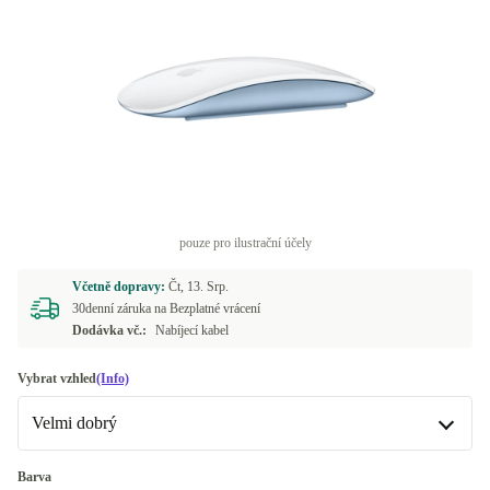
pouze pro ilustrační účely
Včetně dopravy:
Čt, 13. Srp.
30denní záruka na Bezplatné vrácení
Dodávka vč.:
Nabíjecí kabel
Vybrat vzhled
(Info)
Velmi dobrý
Velmi dobrý
Barva