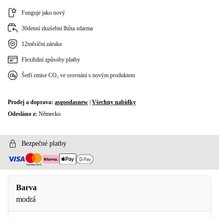
Funguje jako nový
30denní zkušební lhůta zdarma
12měsíční záruka
Flexibilní způsoby platby
Šetří emise CO₂ ve srovnání s novým produktem
Prodej a doprava:
asgoodasnew
|
Všechny nabídky
Odesláno z:
Německo
Bezpečné platby
Barva
modrá