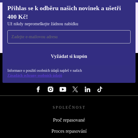
Přihlas se k odběru našich novinek a ušetři
400 Kč!
Stáhni si aplikaci refurbed
Pro iOS a Android
Už nikdy nepromeškejte žádnou nabídku
Vyžádat si kupón
REFURBED ČESKO - RETHINK NEW.
Informace o použití osobních údajů najdeš v našich
Zásadách ochrany osobních údajů
SLEDUJ NÁS
SPOLEČNOST
Proč repasované
Proces repasování