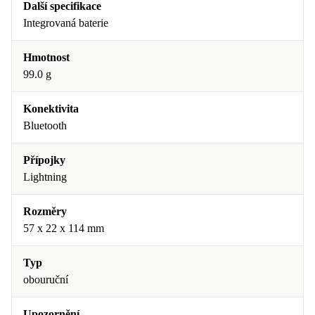
Další specifikace
Integrovaná baterie
Hmotnost
99.0 g
Konektivita
Bluetooth
Přípojky
Lightning
Rozměry
57 x 22 x 114 mm
Typ
obouruční
Upozornění