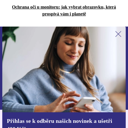
Ochrana očí u monitoru: jak vybrat obrazovku, která
prospívá vám i planetě
Přihlas se k odběru našich novinek a
ušetři 400 Kč!
Už nikdy nepromeškej žádnou nabídku.
Chci voucher
Informace o použití osobních údajů najdeš v našich
Zásadách ochrany osobních údajů
.
Přihlas se k odběru našich novinek a ušetři
Stáhni si aplikaci refurbed