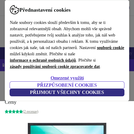
Stáhnout aplikaci
Stáhnout
Přednastavení cookies
Používejte refurbed rychle a snadno
Naše soubory cookies slouží především k tomu, aby se ti
zobrazoval relevantnější obsah. Abychom mohli vše správně
nastavit, potřebujeme tvůj souhlas k analýze toho, jak náš web
používáš, a k personalizaci obsahu i reklam. K tomu využíváme
cookies jak naše, tak od našich partnerů. Nastavení
souborů cookie
Mobily a smartphony
Notebooky
Tablety
Chytré hodinky
Doplňky
můžeš kdykoli změnit. Přečtěte si naše
informace o ochraně osobních údajů
. Přečtěte si
📱 -5 % NAVÍC na všechny iPhony – kód: IPHONEDEAL-
OP
zásady používání souborů cookie zpracovatele dat
.
Omezené využití
Domů
Produkty
Monitory
PŘIZPŮSOBENÍ COOKIES
ASUS ProArt PA238QR | 23-palcových
PŘIJMOUT VŠECHNY COOKIES
Černý
(2 recenze)