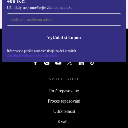
400 Kč!
Pro iOS a Android
Už nikdy nepromeškejte žádnou nabídku
Vyžádat si kupón
REFURBED ČESKO - RETHINK NEW.
Informace o použití osobních údajů najdeš v našich
SLEDUJ NÁS
Zásadách ochrany osobních údajů
SPOLEČNOST
Proč repasované
Proces repasování
Udržitelnost
Kvalita