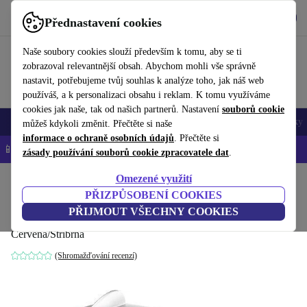
Stáhnout aplikaci
Stáhnout
Přednastavení cookies
Používejte refurbed rychle a snadno
Naše soubory cookies slouží především k tomu, aby se ti
zobrazoval relevantnější obsah. Abychom mohli vše správně
nastavit, potřebujeme tvůj souhlas k analýze toho, jak náš web
používáš, a k personalizaci obsahu i reklam. K tomu využíváme
cookies jak naše, tak od našich partnerů. Nastavení
souborů cookie
Mobily a smartphony
Notebooky
Tablety
Chytré hodinky
Doplňky
můžeš kdykoli změnit. Přečtěte si naše
informace o ochraně osobních údajů
. Přečtěte si
📱 -5 % NAVÍC na všechny iPhony – kód: IPHONEDEAL-
OP
zásady používání souborů cookie zpracovatele dat
.
Omezené využití
Domů
Produkty
Příslušenství
Počítačové příslušenství
PŘIZPŮSOBENÍ COOKIES
AVM FRITZ!Box 4040
PŘIJMOUT VŠECHNY COOKIES
Červená/Stříbrná
(Shromažďování recenzí)