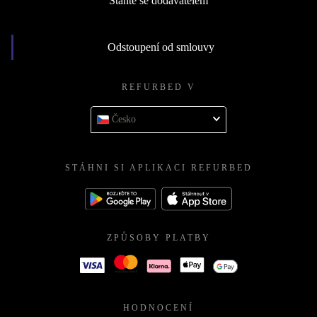
Staňte se dodavatelem
Odstoupení od smlouvy
REFURBED V
Česko
STÁHNI SI APLIKACI REFURBED
ZPŮSOBY PLATBY
HODNOCENÍ