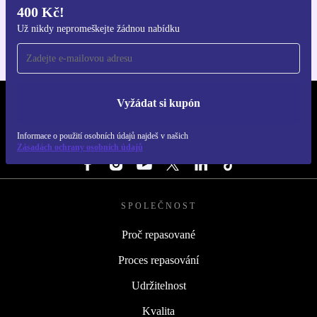
400 Kč!
Pro iOS a Android
Už nikdy nepromeškejte žádnou nabídku
Vyžádat si kupón
REFURBED ČESKO - RETHINK NEW.
Informace o použití osobních údajů najdeš v našich
SLEDUJ NÁS
Zásadách ochrany osobních údajů
SPOLEČNOST
Proč repasované
Proces repasování
Udržitelnost
Kvalita