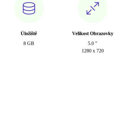
Úložiště
Velikost Obrazovky
8 GB
5.0 "
1280 x 720