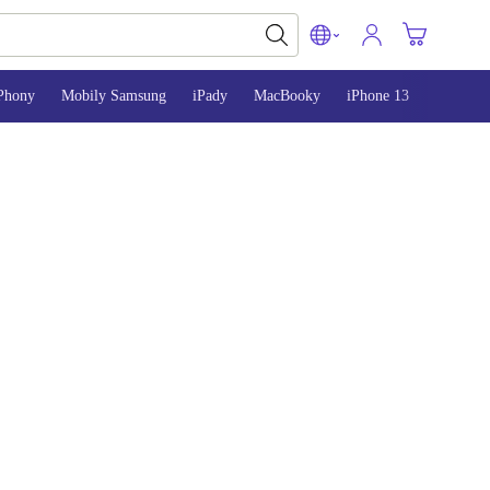
Phony
Mobily Samsung
iPady
MacBooky
iPhone 13
iPhone 