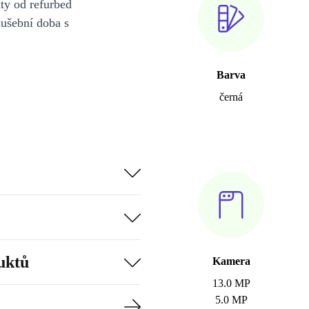
y od refurbed
kušební doba s
Barva
černá
uktů
Kamera
13.0 MP
5.0 MP