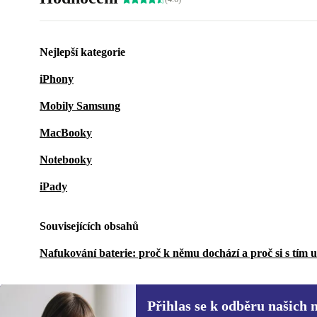
Nejlepší kategorie
iPhony
Mobily Samsung
MacBooky
Notebooky
iPady
Souvisejících obsahů
Nafukování baterie: proč k němu dochází a proč si s tím 
Přihlas se k odběru našich 