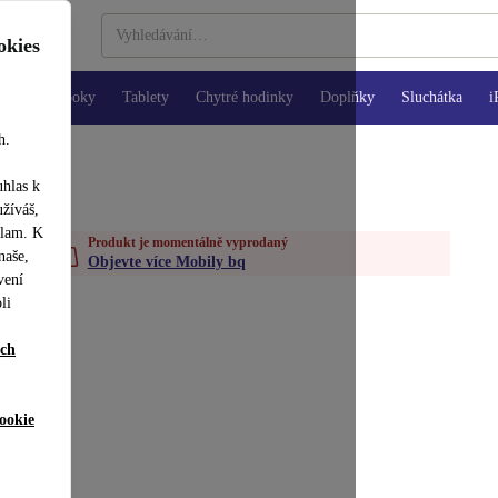
okies
Notebooky
Tablety
Chytré hodinky
Doplňky
Sluchátka
i
h.
uhlas k
užíváš,
klam. K
Produkt je momentálně vyprodaný
naše,
Objevte více Mobily bq
vení
li
ích
ookie