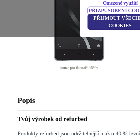
Omezené využití
PŘIZPŮSOBENÍ COO
PŘIJMOUT VŠECH
COOKIES
pouze pro ilustrační účely
Popis
Tvůj výrobek od refurbed
Produkty refurbed jsou udržitelnější a až o 40 % levně