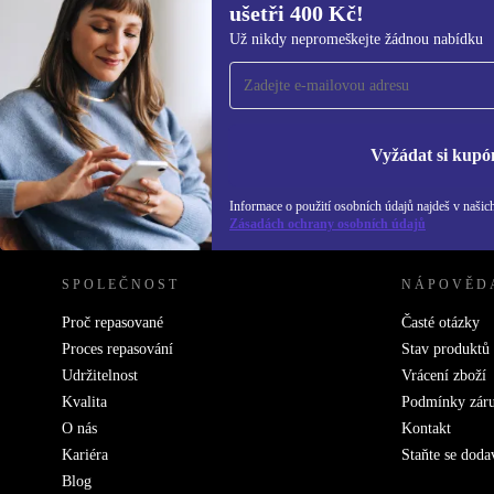
ušetři 400 Kč!
Přihlas se k odběru našich novinek a
Už nikdy nepromeškejte žádnou nabídku
ušetři 400 Kč!
Už nikdy nepromeškej žádnou nabídku.
Inf
Zás
Vyžádat si kupó
Informace o použití osobních údajů najdeš v našic
REFURBED ČESKO - RETHINK NEW.
Zásadách ochrany osobních údajů
SPOLEČNOST
NÁPOVĚD
Proč repasované
Časté otázky
Proces repasování
Stav produktů
Udržitelnost
Vrácení zboží
Kvalita
Podmínky zár
O nás
Kontakt
Kariéra
Staňte se doda
Blog