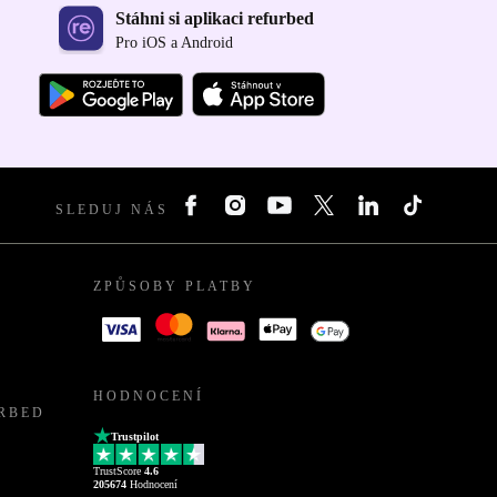
Stáhni si aplikaci refurbed
Pro iOS a Android
SLEDUJ NÁS
ZPŮSOBY PLATBY
HODNOCENÍ
URBED
Trustpilot
TrustScore
4.6
205674
Hodnocení