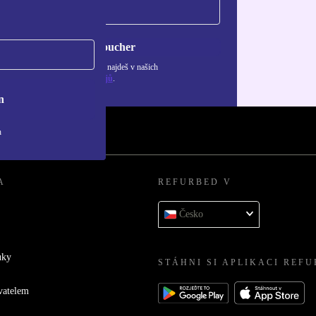
Chci voucher
ormace o použití osobních údajů najdeš v našich
adách ochrany osobních údajů
.
n
h
A
REFURBED V
Česko
uky
STÁHNI SI APLIKACI REF
vatelem