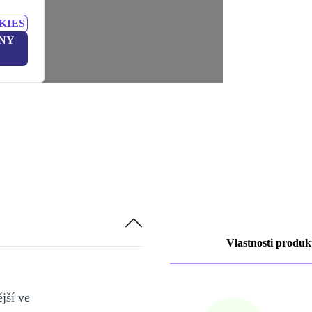
KIES
NY
Vlastnosti produk
jší ve