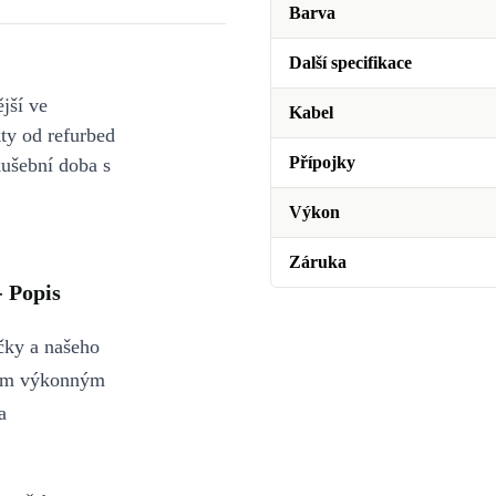
Barva
Další specifikace
jší ve
Kabel
y od refurbed
Přípojky
kušební doba s
Výkon
Záruka
- Popis
ečky a našeho
ším výkonným
a