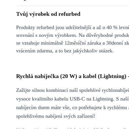
Tvůj výrobek od refurbed
Produkty refurbed jsou udržitelnější a až o 40 % levně
srovnání s novým výrobkem. Na důvěryhodné produkt
se vztahuje minimálně 12měsíční záruka a 30denní z
vrácením zdarma, a to bez jakýchkoliv otázek.
Rychlá nabíječka (20 W) a kabel (Lightning) 
Zažijte silnou kombinaci naší spolehlivé rychlonabíj
vysoce kvalitního kabelu USB‑C na Lightning. S na
nabíjecím duem máte vše, co potřebujete k rychlému 
spolehlivému nabíjení svých zařízení!