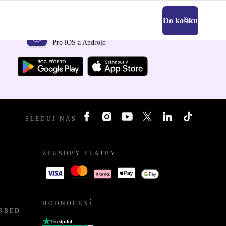
Do košíku
Stáhni si aplikaci refurbed
Pro iOS a Android
SLEDUJ NÁS
ZPŮSOBY PLATBY
HODNOCENÍ
URBED
Trustpilot