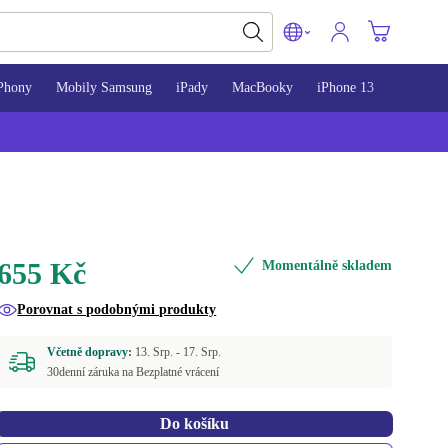
Phony
Mobily Samsung
iPady
MacBooky
iPhone 13
iPhone 
655 Kč
Momentálně skladem
Porovnat s podobnými produkty
Včetně dopravy:
13. Srp. -
17. Srp.
30denní záruka na Bezplatné vrácení
Do košíku