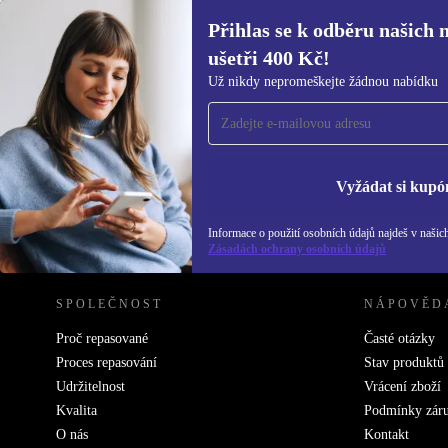
Přihlas se k odběru našich 
655 Kč
ušetři 400 Kč!
Přihlas se k odběru našich novinek a
Už nikdy nepromeškejte žádnou nabídku
ušetři 400 Kč!
Už nikdy nepromeškej žádnou nabídku.
Inf
Zás
Vyžádat si kupó
Informace o použití osobních údajů najdeš v našic
REFURBED ČESKO - RETHINK NEW.
Zásadách ochrany osobních údajů
SPOLEČNOST
NÁPOVĚD
Proč repasované
Časté otázky
Proces repasování
Stav produktů
Udržitelnost
Vrácení zboží
Kvalita
Podmínky zár
O nás
Kontakt