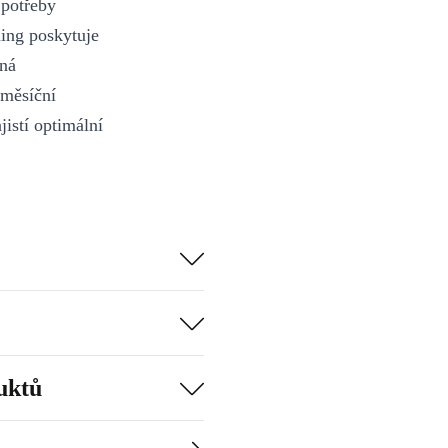
 potřeby
ing poskytuje
iná
2měsíční
jistí optimální
uktů