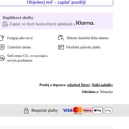
Objednej teď – zaplať později
Doplňkové služby
Zaplať ve třech bezúročných splátkách s
Funguje jako nový
30denní zkušební lhůta zdarma
12měsíční záruka
Flexibilní způsoby platby
Šetří emise CO₂ ve srovnání s
novým produktem
Prodej a doprava:
refurbed Direct
|
Další nabídky
Odesláno z:
Německo
Bezpečné platby