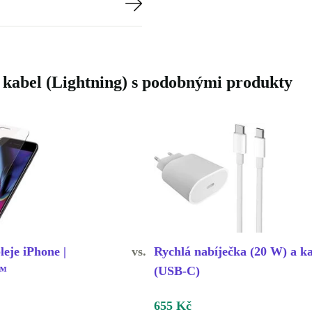
 kabel (Lightning) s podobnými produkty
eje iPhone |
vs.
Rychlá nabíječka (20 W) a k
s™
(USB-C)
655 Kč