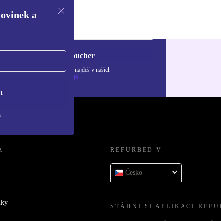
novinek a
Chci voucher
ormace o použití osobních údajů najdeš v našich
adách ochrany osobních údajů
.
n
h
A
REFURBED V
Česko
uky
STÁHNI SI APLIKACI REF