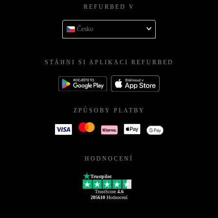
REFURBED V
Česko
STÁHNI SI APLIKACI REFURBED
ZPŮSOBY PLATBY
HODNOCENÍ
Trustpilot
TrustScore
4.6
205610
Hodnocení