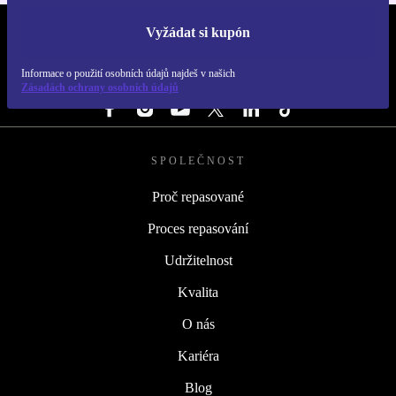
Vyžádat si kupón
REFURBED ČESKO - RETHINK NEW.
Informace o použití osobních údajů najdeš v našich
SLEDUJ NÁS
Zásadách ochrany osobních údajů
SPOLEČNOST
Proč repasované
Proces repasování
Udržitelnost
Kvalita
O nás
Kariéra
Blog