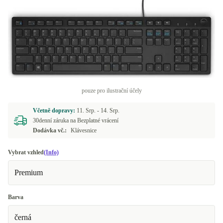
pouze pro ilustrační účely
Včetně dopravy:
11. Srp. -
14. Srp.
30denní záruka na Bezplatné vrácení
Dodávka vč.:
Klávesnice
Vybrat vzhled
(Info)
Premium
Barva
černá