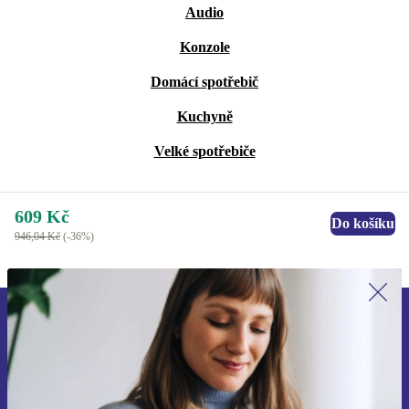
Audio
Konzole
Domácí spotřebič
Kuchyně
Velké spotřebiče
609 Kč
Do košíku
946,04 Kč
(-36%)
Přihlas se k odběru našich novinek a
ušetři 400 Kč!
Už nikdy nepromeškej žádnou nabídku.