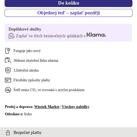
Do košíku
Objednej teď – zaplať později
Doplňkové služby
Zaplať ve třech bezúročných splátkách s
Funguje jako nový
30denní zkušební lhůta zdarma
12měsíční záruka
Flexibilní způsoby platby
Šetří emise CO₂ ve srovnání s novým produktem
Prodej a doprava:
Wisetek Market
|
Všechny nabídky
Odesláno z:
Irsko
Bezpečné platby