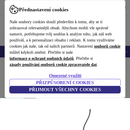
Stáhnout aplikaci
Stáhnout
Přednastavení cookies
Používejte refurbed rychle a snadno
Naše soubory cookies slouží především k tomu, aby se ti
zobrazoval relevantnější obsah. Abychom mohli vše správně
nastavit, potřebujeme tvůj souhlas k analýze toho, jak náš web
používáš, a k personalizaci obsahu i reklam. K tomu využíváme
cookies jak naše, tak od našich partnerů. Nastavení
souborů cookie
Mobily a smartphony
Notebooky
Tablety
Chytré hodinky
Doplňky
můžeš kdykoli změnit. Přečtěte si naše
informace o ochraně osobních údajů
. Přečtěte si
Domů
zásady používání souborů cookie zpracovatele dat
Produkty
Příslušenství
Počítačové příslušenství
Klávesnice
.
Omezené využití
Dell KB216
PŘIZPŮSOBENÍ COOKIES
609 Kč
Černá | US
PŘIJMOUT VŠECHNY COOKIES
946,04 Kč
(1 recenze)