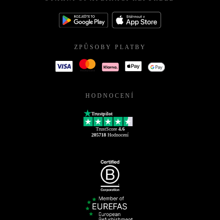
ZPŮSOBY PLATBY
HODNOCENÍ
Trustpilot
TrustScore
4.6
205718
Hodnocení