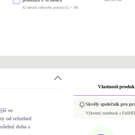
prodloužit o 30 měsíců
SI (slovinština)
42 měsíců celkového pokrytí (12 + 30)
SE (švédština)
DE (německy)
+404 Kč
K dispozici v jiné konfiguraci
PT (portugalština) | 256 GB
+174 Kč
FR (francouzština) | 256 GB
+174 Kč
Vlastnosti produk
Skvělý společník pro pr
jší ve
Výkonný notebook s FullHD 
y od refurbed
kušební doba s