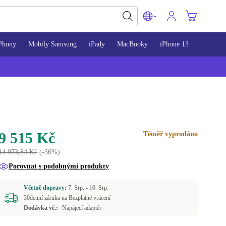
Phony
Mobily Samsung
iPady
MacBooky
iPhone 13
iPhone 
9 515 Kč
Téměř vyprodáno
14 973,84 Kč
(-36%)
Porovnat s podobnými produkty
Včetně dopravy:
7. Srp. -
10. Srp.
30denní záruka na Bezplatné vrácení
Dodávka vč.:
Napájecí adaptér