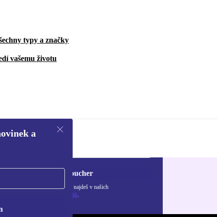
šechny typy a značky
edí vašemu životu
novinek a
Chci voucher
ormace o použití osobních údajů najdeš v našich
adách ochrany osobních údajů
.
n