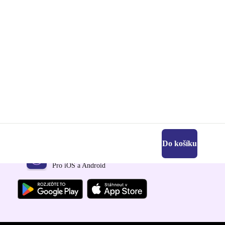
Do košíku
Stáhni si aplikaci refurbed
Pro iOS a Android