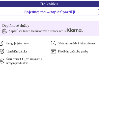
Do košíku
Objednej teď – zaplať později
Doplňkové služby
Zaplať ve třech bezúročných splátkách s
Funguje jako nový
30denní zkušební lhůta zdarma
12měsíční záruka
Flexibilní způsoby platby
Šetří emise CO₂ ve srovnání s
novým produktem