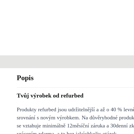
Popis
Tvůj výrobek od refurbed
Produkty refurbed jsou udržitelnější a až o 40 % levně
srovnání s novým výrobkem. Na důvěryhodné produkt
se vztahuje minimálně 12měsíční záruka a 30denní z
vrácením zdarma, a to bez jakýchkoliv otázek.