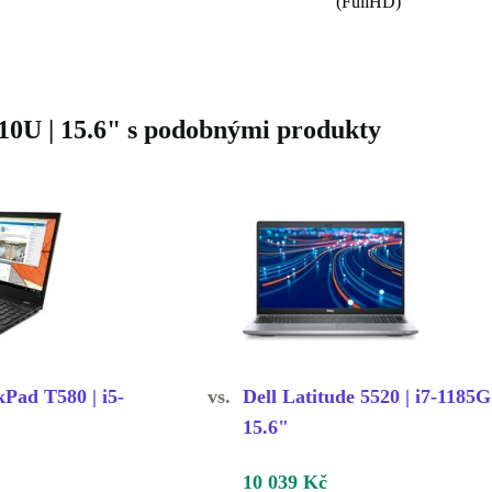
(FullHD)
210U | 15.6" s podobnými produkty
Pad T580 | i5-
vs.
Dell Latitude 5520 | i7-1185G
"
15.6"
10 039 Kč