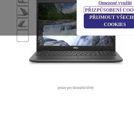
Omezené využití
PŘIZPŮSOBENÍ COO
PŘIJMOUT VŠECH
COOKIES
pouze pro ilustrační účely