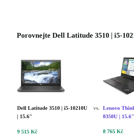
Porovnejte Dell Latitude 3510 | i5-10
Dell Latitude 3510 | i5-10210U
vs.
Lenovo Think
| 15.6"
8350U | 15.6
8 765 Kč
9 515 Kč