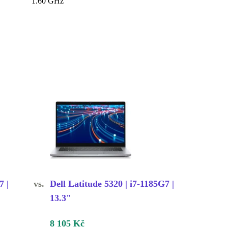
1.60 GHz
7 |
vs.
Dell Latitude 5320 | i7-1185G7 |
13.3"
8 105 Kč