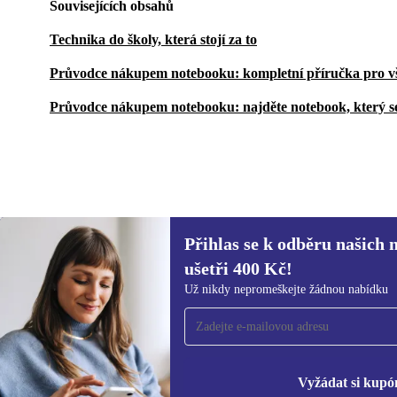
Souvisejících obsahů
Technika do školy, která stojí za to
Průvodce nákupem notebooku: kompletní příručka pro v
Průvodce nákupem notebooku: najděte notebook, který s
Přihlas se k odběru našich 
9 515 Kč
14 973,84 Kč
(-36%)
ušetři 400 Kč!
Přihlas se k odběru našich novinek a
Už nikdy nepromeškejte žádnou nabídku
ušetři 400 Kč!
Už nikdy nepromeškej žádnou nabídku.
Inf
Zás
Vyžádat si kupó