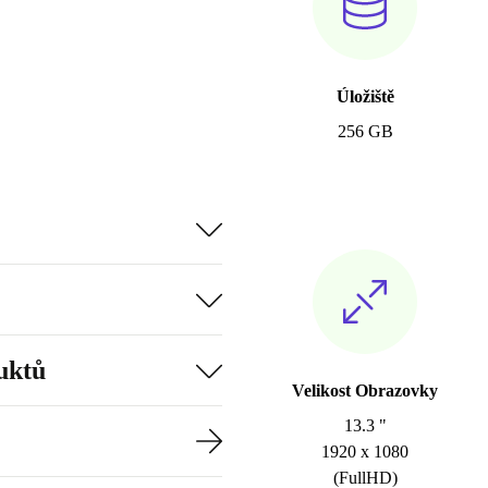
Úložiště
256 GB
uktů
Velikost Obrazovky
13.3 "
1920 x 1080
(FullHD)