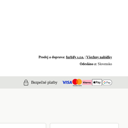
Prodej a doprava:
furbify s.r.o.
|
Všechny nabídky
Odesláno z:
Slovensko
Bezpečné platby