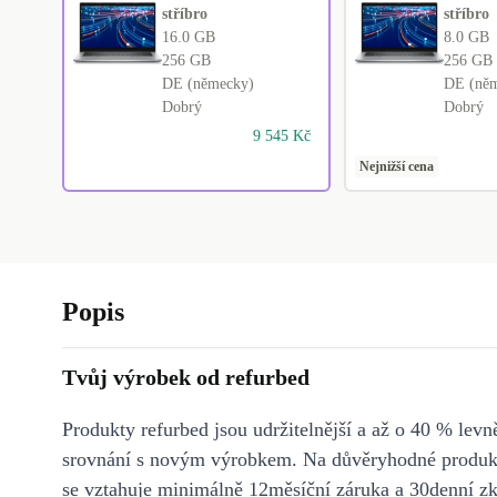
stříbro
stříbro
16.0 GB
8.0 GB
256 GB
256 GB
DE (německy)
DE (ně
Dobrý
Dobrý
9 545 Kč
Nejnižší cena
Popis
Tvůj výrobek od refurbed
Produkty refurbed jsou udržitelnější a až o 40 % levně
srovnání s novým výrobkem. Na důvěryhodné produkt
se vztahuje minimálně 12měsíční záruka a 30denní z