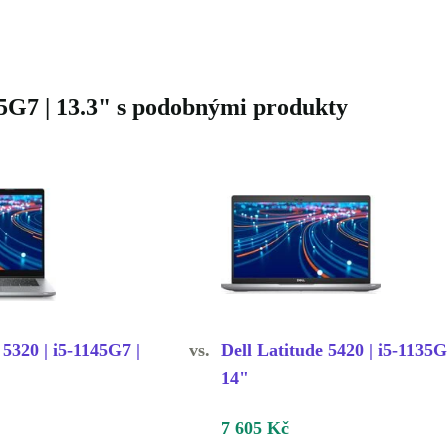
35G7 | 13.3" s podobnými produkty
 5320 | i5-1145G7 |
vs.
Dell Latitude 5420 | i5-1135G
14"
7 605 Kč