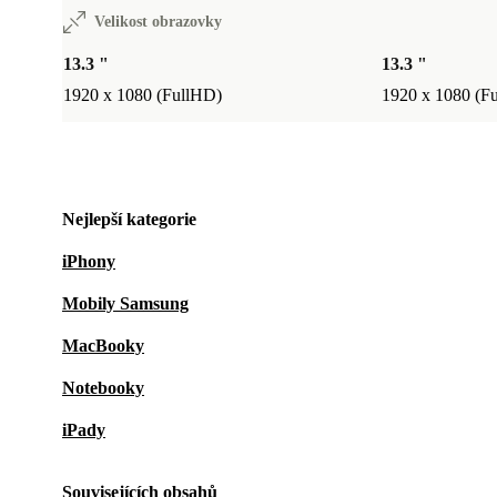
Velikost obrazovky
13.3 "
13.3 "
1920 x 1080 (FullHD)
1920 x 1080 (F
Nejlepší kategorie
iPhony
Mobily Samsung
MacBooky
Notebooky
iPady
Souvisejících obsahů