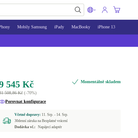
Phony
Mobily Samsung
iPady
MacBooky
iPhone 13
iPhone 
9 545 Kč
Momentálně skladem
31 508,86 Kč
(-70%)
Porovnat konfigurace
Včetně dopravy:
11. Srp. -
14. Srp.
30denní záruka na Bezplatné vrácení
Dodávka vč.:
Napájecí adaptér