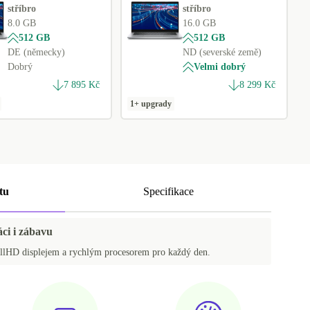
stříbro
stříbro
8.0 GB
16.0 GB
512 GB
512 GB
DE (německy)
ND (severské země)
Dobrý
Velmi dobrý
7 895 Kč
8 299 Kč
1+ upgrady
tu
Specifikace
áci i zábavu
llHD displejem a rychlým procesorem pro každý den.