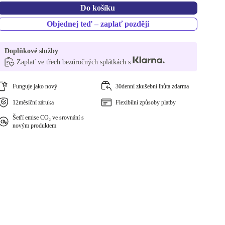
Do košíku
Objednej teď – zaplať později
Doplňkové služby
Zaplať ve třech bezúročných splátkách s
Funguje jako nový
30denní zkušební lhůta zdarma
12měsíční záruka
Flexibilní způsoby platby
Šetří emise CO₂ ve srovnání s
novým produktem