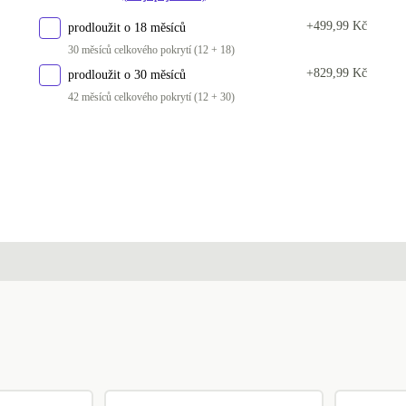
PL (polština)
-1 996 Kč
+499,99 Kč
prodloužit o 18 měsíců
PT (portugalština)
-1 996 Kč
30 měsíců celkového pokrytí (12 + 18)
+829,99 Kč
prodloužit o 30 měsíců
CZ (česky)
-1 996 Kč
42 měsíců celkového pokrytí (12 + 30)
SI (slovinština)
-1 996 Kč
US (americká angličtina)
-1 996 Kč
UK (angličtina)
-1 850 Kč