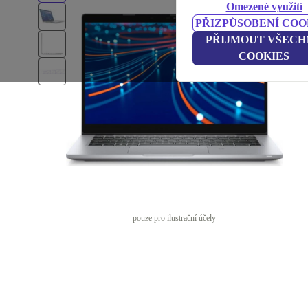
Omezené využití
PŘIZPŮSOBENÍ COO
PŘIJMOUT VŠECH
COOKIES
pouze pro ilustrační účely