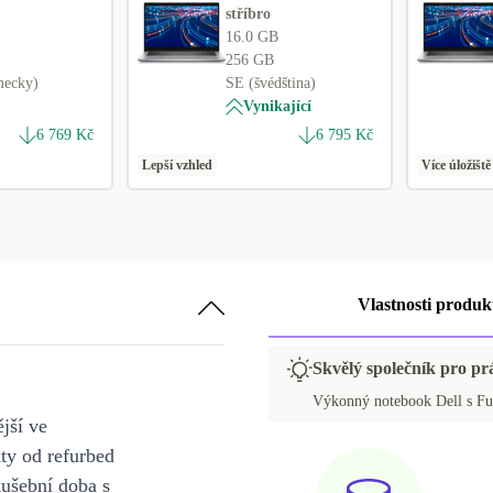
stříbro
16.0 GB
256 GB
mecky)
SE (švédština)
Vynikající
6 769 Kč
6 795 Kč
Lepší vzhled
Více úložiště
Vlastnosti produk
Skvělý společník pro pr
Výkonný notebook Dell s Fu
jší ve
y od refurbed
kušební doba s