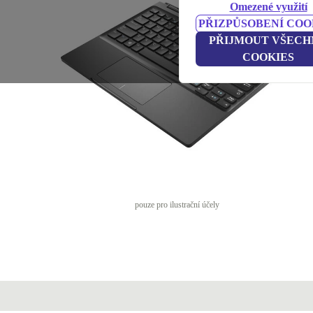
Omezené využití
PŘIZPŮSOBENÍ COO
PŘIJMOUT VŠECH
COOKIES
pouze pro ilustrační účely