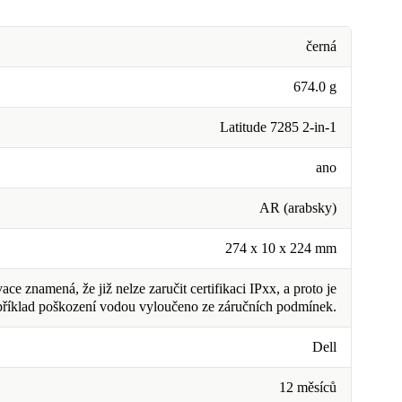
černá
674.0 g
Latitude 7285 2-in-1
ano
AR (arabsky)
274 x 10 x 224 mm
ce znamená, že již nelze zaručit certifikaci IPxx, a proto je
příklad poškození vodou vyloučeno ze záručních podmínek.
Dell
12 měsíců