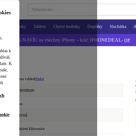
okies
Notebooky
Tablety
Chytré hodinky
Doplňky
Sluchátka
i
h.
📱 -5 % NAVÍC na všechny iPhony – kód: IPHONEDEAL-
OP
uhlas k
užíváš,
klam. K
naše,
vení
Vybrat vzhled
(Info)
li
Premium
ích
Barva
ookie
černá
Rozložení klávesnice