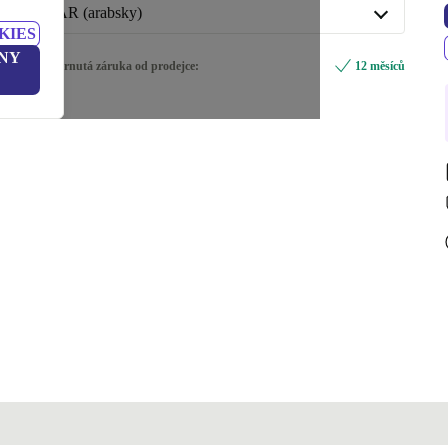
AR (arabsky)
KIES
AR (arabsky)
NY
Zahrnutá záruka od prodejce:
12 měsíců
CH (Švýcarsko)
DE (německy)
GR (řečtina)
PT (portugalština)
TR (turečtina)