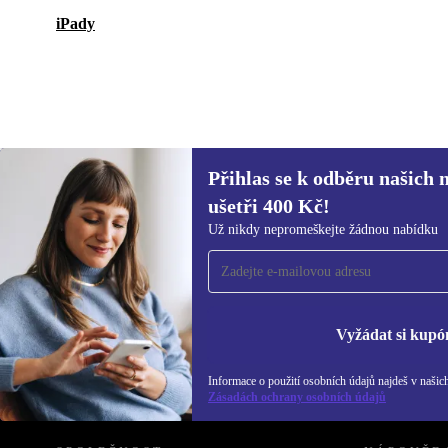
iPady
Přihlas se k odběru našich 
2 375 Kč
3 364,60 Kč
(-29%)
ušetři 400 Kč!
Přihlas se k odběru našich novinek a
Už nikdy nepromeškejte žádnou nabídku
ušetři 400 Kč!
Už nikdy nepromeškej žádnou nabídku.
Inf
Zás
Vyžádat si kupó
Informace o použití osobních údajů najdeš v našic
REFURBED ČESKO - RETHINK NEW.
Zásadách ochrany osobních údajů