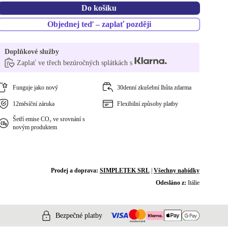
Do košíku
Objednej teď – zaplať později
Doplňkové služby
Zaplať ve třech bezúročných splátkách s
Funguje jako nový
30denní zkušební lhůta zdarma
12měsíční záruka
Flexibilní způsoby platby
Šetří emise CO₂ ve srovnání s
novým produktem
Prodej a doprava:
SIMPLETEK SRL
|
Všechny nabídky
Odesláno z:
Itálie
Bezpečné platby