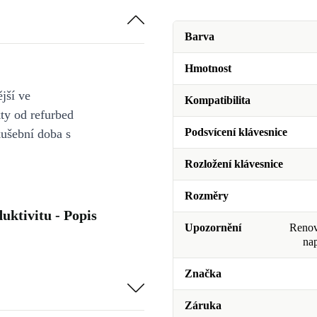
Barva
Hmotnost
jší ve
Kompatibilita
y od refurbed
Podsvícení klávesnice
kušební doba s
Rozložení klávesnice
Rozměry
uktivitu - Popis
Upozornění
Renova
na
Značka
Záruka