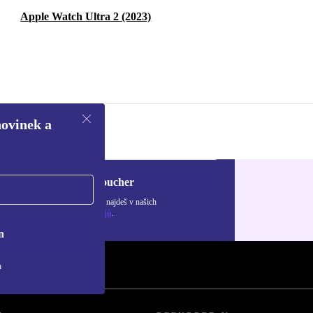
Apple Watch Ultra 2 (2023)
novinek a
Chci voucher
ormace o použití osobních údajů najdeš v našich
adách ochrany osobních údajů
.
n
h