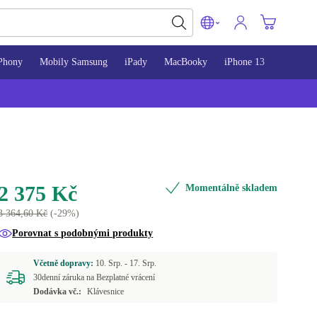
Phony
Mobily Samsung
iPady
MacBooky
iPhone 13
iPhone 
2 375 Kč
Momentálně skladem
3 364,60 Kč
(-29%)
Porovnat s podobnými produkty
Včetně dopravy:
10. Srp. -
17. Srp.
30denní záruka na Bezplatné vrácení
Dodávka vč.:
Klávesnice