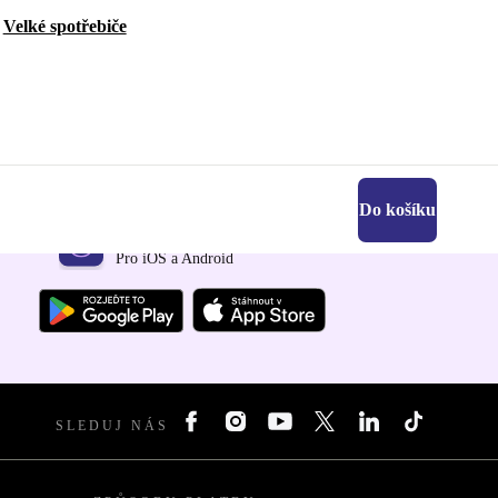
Velké spotřebiče
Do košíku
Stáhni si aplikaci refurbed
Pro iOS a Android
SLEDUJ NÁS