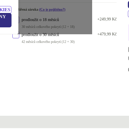
KIES
Rozšířená záruka
(Co je pojištěno?)
NY
+249,99 Kč
prodloužit o 18 měsíců
30 měsíců celkového pokrytí (12 + 18)
+479,99 Kč
prodloužit o 30 měsíců
42 měsíců celkového pokrytí (12 + 30)