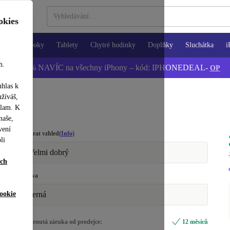
okies
Notebooky
Tablety
Chytré hodinky
Doplňky
Sluchátka
i
h.
📱 -5 % NAVÍC na všechny iPhony – kód: IPHONEDEAL-
OP
uhlas k
užíváš,
klam. K
naše,
vení
Vybrat vzhled
(Info)
li
Velmi dobrý
ích
Barva
ookie
černá
Zahrnutá záruka od prodejce:
12 měsíců