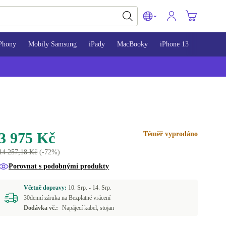
Phony
Mobily Samsung
iPady
MacBooky
iPhone 13
iPhone 
3 975 Kč
Téměř vyprodáno
14 257,18 Kč
(-72%)
Porovnat s podobnými produkty
Včetně dopravy:
10. Srp. -
14. Srp.
30denní záruka na Bezplatné vrácení
Dodávka vč.:
Napájecí kabel, stojan