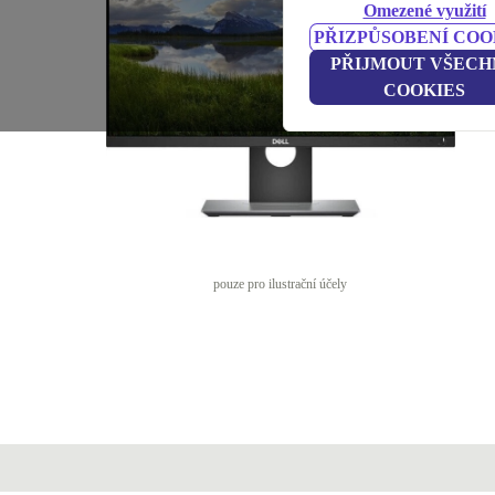
Omezené využití
PŘIZPŮSOBENÍ COO
PŘIJMOUT VŠECH
COOKIES
pouze pro ilustrační účely