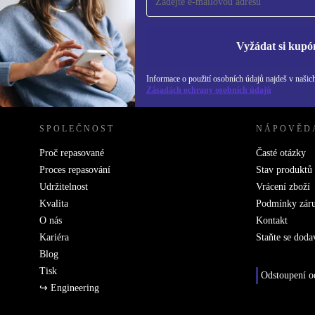
Už nikdy nepromeškej žádnou nabídku.
Inf
Zás
Vyžádat si kupó
Informace o použití osobních údajů najdeš v našic
REFURBED ČESKO - RETHINK NEW.
Zásadách ochrany osobních údajů
SPOLEČNOST
NÁPOVĚD
Proč repasované
Časté otázky
Proces repasování
Stav produktů
Udržitelnost
Vrácení zboží
Kvalita
Podmínky zár
O nás
Kontakt
Kariéra
Staňte se doda
Blog
Tisk
Odstoupení o
↪ Engineering