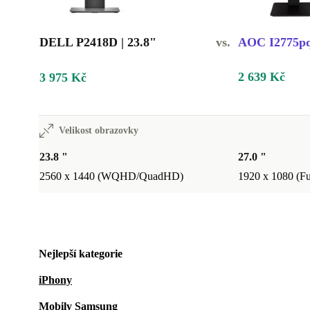
DELL P2418D | 23.8"
vs.
AOC I2775pq
2 639 Kč
3 975 Kč
Velikost obrazovky
23.8 "
27.0 "
2560 x 1440 (WQHD/QuadHD)
1920 x 1080 (F
Nejlepší kategorie
iPhony
Mobily Samsung