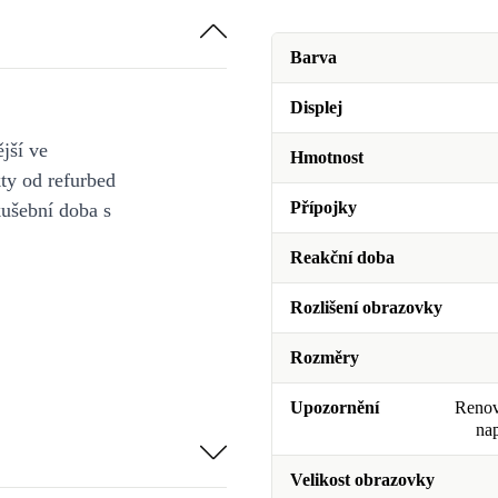
Barva
Displej
jší ve
Hmotnost
y od refurbed
Přípojky
kušební doba s
Reakční doba
Rozlišení obrazovky
Rozměry
Upozornění
Renova
na
Velikost obrazovky