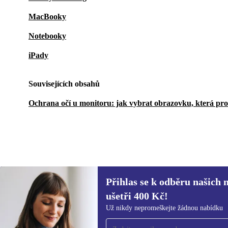
MacBooky
Notebooky
iPady
Souvisejících obsahů
Ochrana očí u monitoru: jak vybrat obrazovku, která pro
Přihlas se k odběru našich 
3 975 Kč
14 257,18 Kč
(-72%)
ušetři 400 Kč!
Přihlas se k odběru našich novinek a
Už nikdy nepromeškejte žádnou nabídku
ušetři 400 Kč!