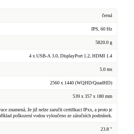
černá
IPS, 60 Hz
5820.0 g
4 x USB-A 3.0, DisplayPort 1.2, HDMI 1.4
5.0 ms
2560 x 1440 (WQHD/QuadHD)
539 x 357 x 180 mm
ce znamená, že již nelze zaručit certifikaci IPxx, a proto je
příklad poškození vodou vyloučeno ze záručních podmínek.
23.8 "