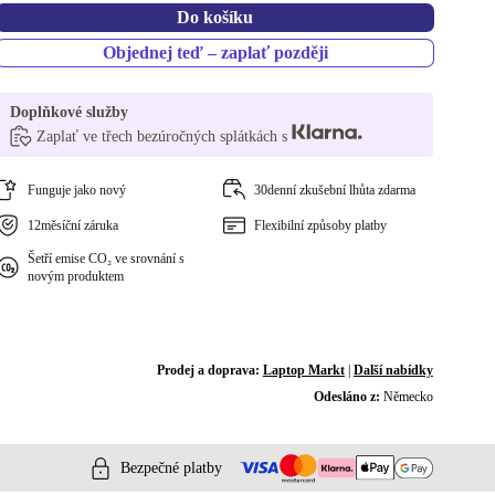
Do košíku
Objednej teď – zaplať později
Doplňkové služby
Zaplať ve třech bezúročných splátkách s
Funguje jako nový
30denní zkušební lhůta zdarma
12měsíční záruka
Flexibilní způsoby platby
Šetří emise CO₂ ve srovnání s
novým produktem
Prodej a doprava:
Laptop Markt
|
Další nabídky
Odesláno z:
Německo
Bezpečné platby