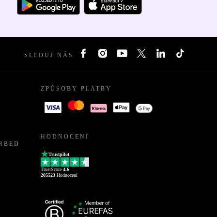
SLEDUJ NÁS
ZPŮSOBY PLATBY
HODNOCENÍ
URBED
Trustpilot
TrustScore
4.6
205523
Hodnocení