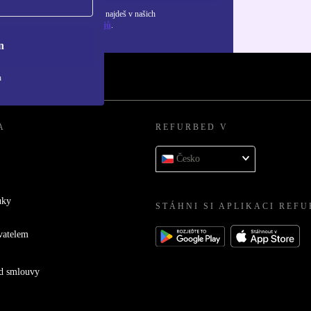
ormace o použití osobních údajů najdeš v našich
adách ochrany osobních údajů
.
n
h
A
REFURBED V
Česko
uky
STÁHNI SI APLIKACI REF
vatelem
d smlouvy