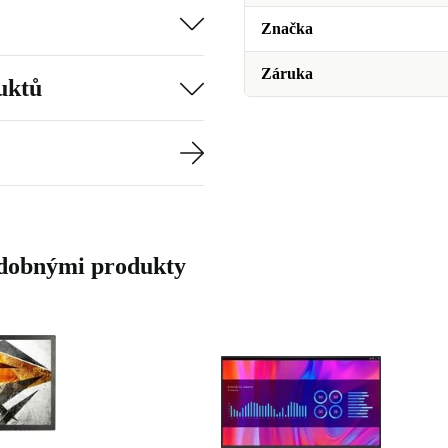
Značka
Záruka
uktů
odobnými produkty