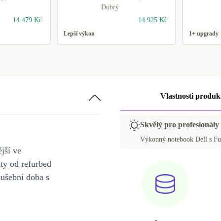
Dobrý
14 479 Kč
14 925 Kč
Lepší výkon
1+ upgrady
Vlastnosti produk
Skvělý pro profesionály 
Výkonný notebook Dell s Ful
jší ve
y od refurbed
kušební doba s