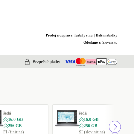
Prodej a doprava:
furbify s.r.o.
|
Další nabídky
Odesláno z:
Slovensko
Bezpečné platby
šedá
šedá
16.0 GB
16.0 GB
256 GB
256 GB
FI (finština)
SI (slovinština)