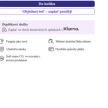
Do košíku
Objednej teď – zaplať později
Doplňkové služby
Zaplať ve třech bezúročných splátkách s
Funguje jako nový
30denní zkušební lhůta zdarma
12měsíční záruka
Flexibilní způsoby platby
Šetří emise CO₂ ve srovnání s
novým produktem