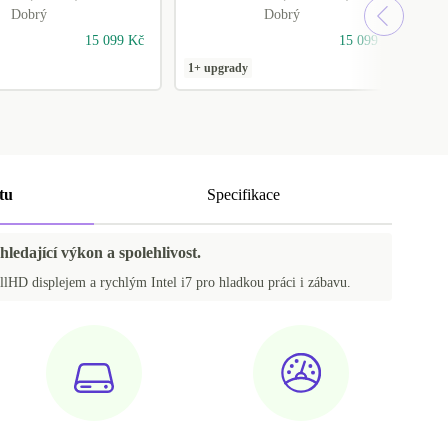
Dobrý
Dobrý
15 099 Kč
15 099 Kč
1+ upgrady
1
tu
Specifikace
hledající výkon a spolehlivost.
lHD displejem a rychlým Intel i7 pro hladkou práci i zábavu.