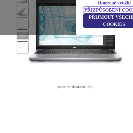
Omezené využití
PŘIZPŮSOBENÍ COO
PŘIJMOUT VŠECH
COOKIES
pouze pro ilustrační účely