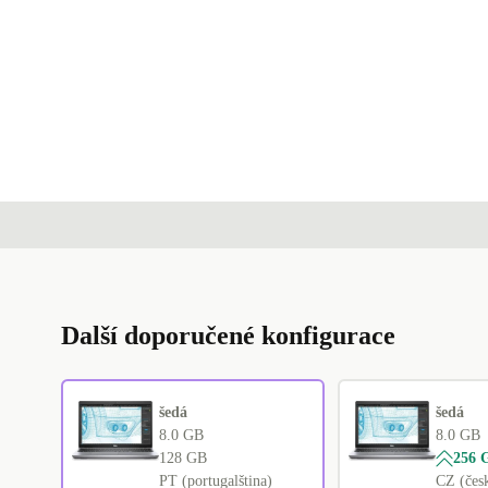
Další doporučené konfigurace
šedá
šedá
8.0 GB
8.0 GB
128 GB
256 
PT (portugalština)
CZ (čes