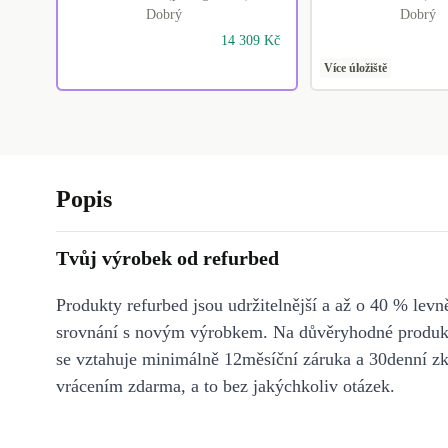
Dobrý
Dobrý
14 309 Kč
Více úložiště
Popis
Tvůj výrobek od refurbed
Produkty refurbed jsou udržitelnější a až o 40 % levně
srovnání s novým výrobkem. Na důvěryhodné produkt
se vztahuje minimálně 12měsíční záruka a 30denní z
vrácením zdarma, a to bez jakýchkoliv otázek.