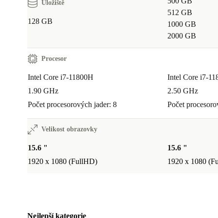
500 GB
Úložiště
512 GB
128 GB
1000 GB
2000 GB
Procesor
Intel Core i7-11800H
Intel Core i7-1
1.90 GHz
2.50 GHz
Počet procesorových jader: 8
Počet procesoro
Velikost obrazovky
15.6 "
15.6 "
1920 x 1080 (FullHD)
1920 x 1080 (F
Nejlepší kategorie