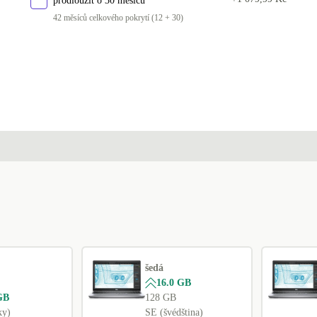
prodloužit o 30 měsíců
PT (portugalština)
42 měsíců celkového pokrytí (12 + 30)
SE (švédština)
SI (slovinština)
SK (slovensky)
UK (angličtina)
šedá
16.0 GB
GB
128 GB
ky)
SE (švédština)