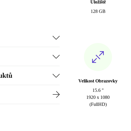
Úložiště
128 GB
uktů
Velikost Obrazovky
15.6 "
1920 x 1080
(FullHD)