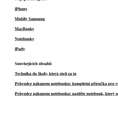
iPhony
Mobily Samsung
MacBooky
Notebooky
iPady
Souvisejících obsahů
Technika do školy, která stojí za to
Průvodce nákupem notebooku: kompletní příručka pro v
Průvodce nákupem notebooku: najděte notebook, který s