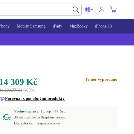
Phony
Mobily Samsung
iPady
MacBooky
iPhone 13
iPhone 
14 309 Kč
Téměř vyprodáno
41 209,77 Kč
(-65%)
Porovnat s podobnými produkty
Včetně dopravy:
11. Srp. -
14. Srp.
30denní záruka na Bezplatné vrácení
Dodávka vč.:
Napájecí adaptér