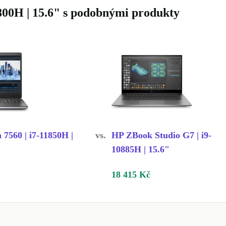
1800H | 15.6" s podobnými produkty
n 7560 | i7-11850H |
vs.
HP ZBook Studio G7 | i9-
10885H | 15.6"
18 415 Kč