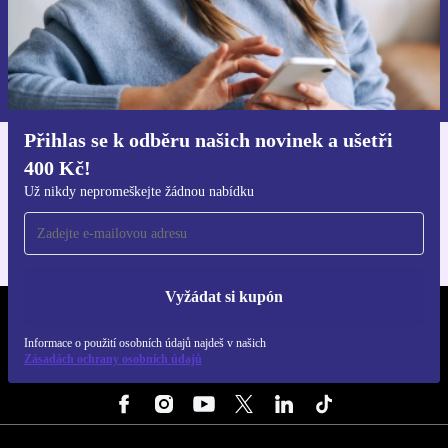
Chci voucher
Informace o použití osobních údajů najdeš v našich
Zásadách ochrany osobních údajů
.
Přihlas se k odběru našich novinek a ušetři
400 Kč!
Stáhni si aplikaci refurbed
Pro iOS a Android
Už nikdy nepromeškejte žádnou nabídku
Vyžádat si kupón
REFURBED ČESKO - RETHINK NEW.
Informace o použití osobních údajů najdeš v našich
Zásadách ochrany osobních údajů
SLEDUJ NÁS