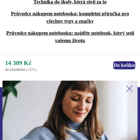
Technika do školy, která stojí za to
Průvodce nákupem notebooku: kompletní příručka pro
všechny typy a značky
Průvodce nákupem notebooku: najděte notebook, který sedí
vašemu životu
14 309 Kč
Do košíku
41 213,60 Kč
(-65%)
Přihlas se k odběru našich novinek a
ušetři 400 Kč!
Už nikdy nepromeškej žádnou nabídku.