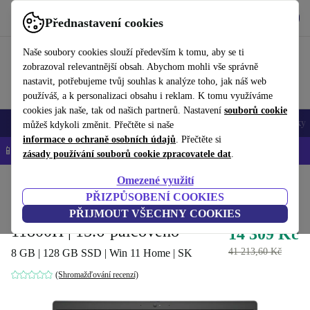
Stáhnout aplikaci
Stáhnout
Přednastavení cookies
Používejte refurbed rychle a snadno
Naše soubory cookies slouží především k tomu, aby se ti
zobrazoval relevantnější obsah. Abychom mohli vše správně
nastavit, potřebujeme tvůj souhlas k analýze toho, jak náš web
používáš, a k personalizaci obsahu i reklam. K tomu využíváme
cookies jak naše, tak od našich partnerů. Nastavení
souborů cookie
Mobily a smartphony
Notebooky
Tablety
Chytré hodinky
Doplňky
můžeš kdykoli změnit. Přečtěte si naše
informace o ochraně osobních údajů
. Přečtěte si
📱 -5 % NAVÍC na všechny iPhony – kód: IPHONEDEAL-
OP
zásady používání souborů cookie zpracovatele dat
.
Omezené využití
Domů
Produkty
Notebooky
Notebooky Dell
PŘIZPŮSOBENÍ COOKIES
Dell Precision 3561 | i7-
PŘIJMOUT VŠECHNY COOKIES
11800H | 15.6-palcového
14 309 Kč
41 213,60 Kč
8 GB | 128 GB SSD | Win 11 Home | SK
(Shromažďování recenzí)