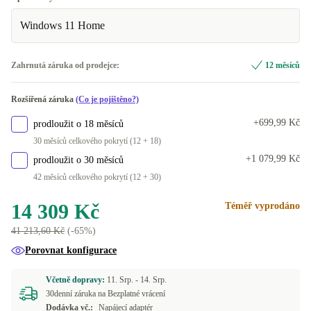
Windows 11 Home
ES (španělština)
Nové
+1 030 Kč
FI (finština)
Zahrnutá záruka od prodejce:
12 měsíců
FR (francouzština)
Rozšířená záruka
(Co je pojištěno?)
IT (italština)
+699,99 Kč
prodloužit o 18 měsíců
30 měsíců celkového pokrytí (12 + 18)
NL (nizozemština)
+1 079,99 Kč
prodloužit o 30 měsíců
42 měsíců celkového pokrytí (12 + 30)
PL (polština)
14 309 Kč
Téměř vyprodáno
PT (portugalština)
41 213,60 Kč
(-65%)
SE (švédština)
Porovnat konfigurace
SI (slovinština)
Včetně dopravy:
11. Srp. -
14. Srp.
30denní záruka na Bezplatné vrácení
Dodávka vč.:
Napájecí adaptér
SK (slovensky)