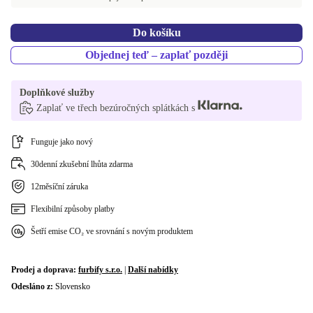
UK (angličtina)
Do košíku
Objednej teď – zaplať později
Doplňkové služby
Zaplať ve třech bezúročných splátkách s
Funguje jako nový
30denní zkušební lhůta zdarma
12měsíční záruka
Flexibilní způsoby platby
Šetří emise CO₂ ve srovnání s novým produktem
Prodej a doprava:
furbify s.r.o.
|
Další nabídky
Odesláno z:
Slovensko