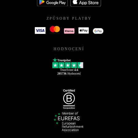
ZPŮSOBY PLATBY
HODNOCENÍ
Trustpilot
TrustScore
4.6
205736
Hodnocení