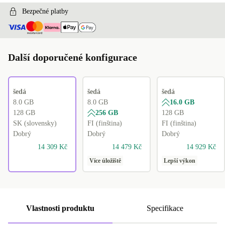
Bezpečné platby
Další doporučené konfigurace
šedá
šedá
šedá
8.0 GB
8.0 GB
16.0 GB
128 GB
256 GB
128 GB
SK (slovensky)
FI (finština)
FI (finština)
Dobrý
Dobrý
Dobrý
14 309 Kč
14 479 Kč
14 929 Kč
Více úložiště
Lepší výkon
Vlastnosti produktu
Specifikace