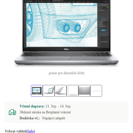
pouze pro ilustrační účely
Včetně dopravy:
11. Srp. -
14. Srp.
30denní záruka na Bezplatné vrácení
Dodávka vč.:
Napájecí adaptér
Vybrat vzhled
(Info)