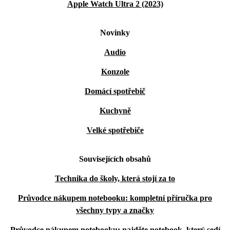
Apple Watch Ultra 2 (2023)
Novinky
Audio
Konzole
Domácí spotřebič
Kuchyně
Velké spotřebiče
Souvisejících obsahů
Technika do školy, která stojí za to
Průvodce nákupem notebooku: kompletní příručka pro
všechny typy a značky
Průvodce nákupem notebooku: najděte notebook, který sedí