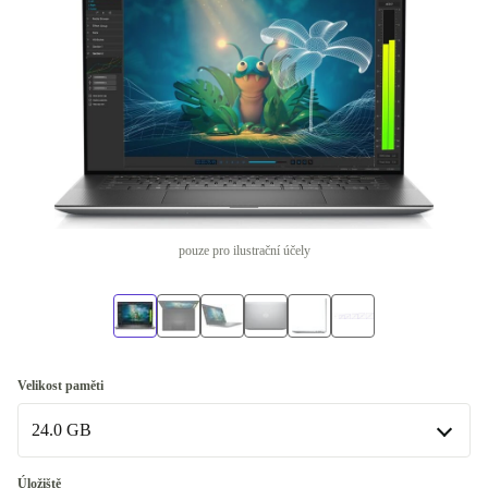
pouze pro ilustrační účely
Velikost paměti
24.0 GB
24.0 GB
Úložiště