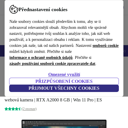
Stáhnout aplikaci
Stáhnout
Přednastavení cookies
Používejte refurbed rychle a snadno
Naše soubory cookies slouží především k tomu, aby se ti
zobrazoval relevantnější obsah. Abychom mohli vše správně
nastavit, potřebujeme tvůj souhlas k analýze toho, jak náš web
používáš, a k personalizaci obsahu i reklam. K tomu využíváme
cookies jak naše, tak od našich partnerů. Nastavení
souborů cookie
Mobily a smartphony
Notebooky
Tablety
Chytré hodinky
Doplňky
můžeš kdykoli změnit. Přečtěte si naše
informace o ochraně osobních údajů
. Přečtěte si
Domů
zásady používání souborů cookie zpracovatele dat
Produkty
Notebooky
Notebooky Dell
.
Omezené využití
Dell Precision 5570 | i7-12800H | 15.6-
PŘIZPŮSOBENÍ COOKIES
palcového
PŘIJMOUT VŠECHNY COOKIES
24 GB | 128 GB SSD | WUXGA | FP | podsvícená klávesnice |
webová kamera | RTX A2000 8 GB | Win 11 Pro | ES
(2 recenze)