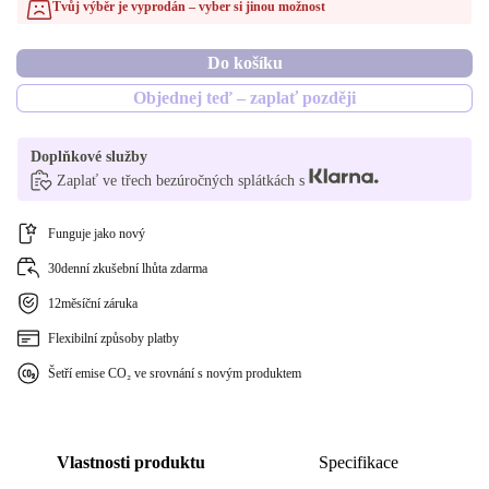
Tvůj výběr je vyprodán – vyber si jinou možnost
IT (italština) | 1000 GB, 32.0 GB, 3840 x 2400
Do košíku
Objednej teď – zaplať později
Doplňkové služby
Zaplať ve třech bezúročných splátkách s
Funguje jako nový
30denní zkušební lhůta zdarma
12měsíční záruka
Flexibilní způsoby platby
Šetří emise CO₂ ve srovnání s novým produktem
Vlastnosti produktu
Specifikace