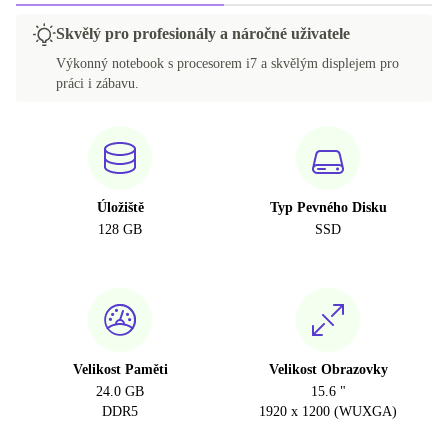
Skvělý pro profesionály a náročné uživatele
Výkonný notebook s procesorem i7 a skvělým displejem pro
práci i zábavu.
Úložiště
Typ Pevného Disku
128 GB
SSD
Velikost Paměti
Velikost Obrazovky
24.0 GB
15.6 "
DDR5
1920 x 1200 (WUXGA)