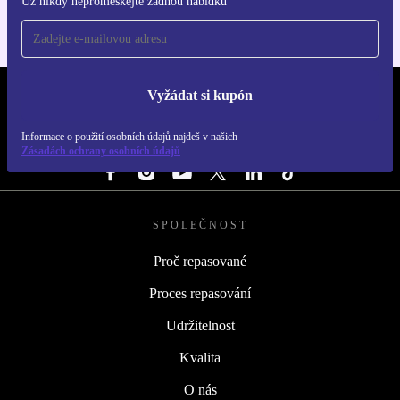
Už nikdy nepromeškejte žádnou nabídku
Vyžádat si kupón
REFURBED ČESKO - RETHINK NEW.
Informace o použití osobních údajů najdeš v našich
SLEDUJ NÁS
Zásadách ochrany osobních údajů
SPOLEČNOST
Proč repasované
Proces repasování
Udržitelnost
Kvalita
O nás