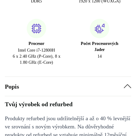
DDR5
1920 x 1200 (WUXGA)
Procesor
Počet Procesorových
Jader
Intel Core i7-12800H
6 x 2.40 GHz (P-Core), 8 x
14
1.80 GHz (E-Core)
Popis
Tvůj výrobek od refurbed
Produkty refurbed jsou udržitelnější a až o 40 % levnější
ve srovnání s novým výrobkem. Na důvěryhodné
produkty od refurbed se vztahuje minimálně 12měsíční