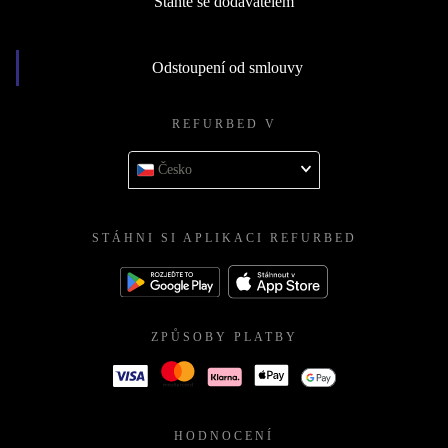
Staňte se dodavatelem
Odstoupení od smlouvy
REFURBED V
Česko
STÁHNI SI APLIKACI REFURBED
ZPŮSOBY PLATBY
HODNOCENÍ