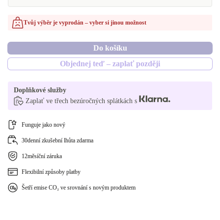
UK (angličtina)
ano
Tvůj výběr je vyprodán – vyber si jinou možnost
ES (španělština)
Do košíku
FR (francouzština)
Objednej teď – zaplať později
IT (italština)
Doplňkové služby
Zaplať ve třech bezúročných splátkách s
Funguje jako nový
30denní zkušební lhůta zdarma
12měsíční záruka
Flexibilní způsoby platby
Šetří emise CO₂ ve srovnání s novým produktem