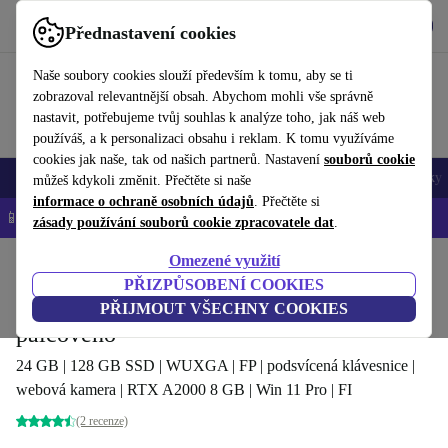
Stáhnout aplikaci
Stáhnout
Přednastavení cookies
Používejte refurbed rychle a snadno
Naše soubory cookies slouží především k tomu, aby se ti
zobrazoval relevantnější obsah. Abychom mohli vše správně
nastavit, potřebujeme tvůj souhlas k analýze toho, jak náš web
používáš, a k personalizaci obsahu i reklam. K tomu využíváme
cookies jak naše, tak od našich partnerů. Nastavení
souborů cookie
Mobily a smartphony
Notebooky
Tablety
Chytré hodinky
Doplňky
můžeš kdykoli změnit. Přečtěte si naše
informace o ochraně osobních údajů
. Přečtěte si
📱 -5 % NAVÍC na všechny iPhony – kód: IPHONEDEAL-
OP
zásady používání souborů cookie zpracovatele dat
.
Omezené využití
Domů
Produkty
Notebooky
Notebooky Dell
PŘIZPŮSOBENÍ COOKIES
Dell Precision 5570 | i7-12800H | 15.6-
PŘIJMOUT VŠECHNY COOKIES
palcového
24 GB | 128 GB SSD | WUXGA | FP | podsvícená klávesnice |
webová kamera | RTX A2000 8 GB | Win 11 Pro | FI
(2 recenze)