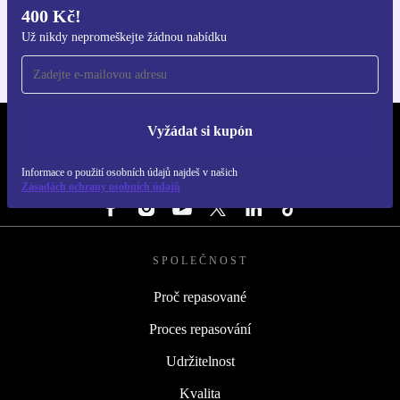
400 Kč!
Pro iOS a Android
Už nikdy nepromeškejte žádnou nabídku
Vyžádat si kupón
REFURBED ČESKO - RETHINK NEW.
Informace o použití osobních údajů najdeš v našich
SLEDUJ NÁS
Zásadách ochrany osobních údajů
SPOLEČNOST
Proč repasované
Proces repasování
Udržitelnost
Kvalita