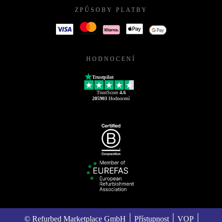
ZPŮSOBY PLATBY
HODNOCENÍ
Trustpilot
TrustScore
4.6
205903
Hodnocení
© Refurbed Marketplace GmbH
Přístupnost
VOP