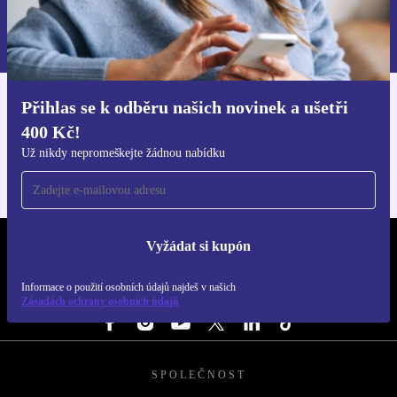
Informace o použití osobních údajů najdeš v našich
Zásadách ochrany osobních údajů
.
Přihlas se k odběru našich novinek a ušetři
Stáhni si aplikaci refurbed
400 Kč!
Pro iOS a Android
Už nikdy nepromeškejte žádnou nabídku
Vyžádat si kupón
REFURBED ČESKO - RETHINK NEW.
Informace o použití osobních údajů najdeš v našich
SLEDUJ NÁS
Zásadách ochrany osobních údajů
SPOLEČNOST