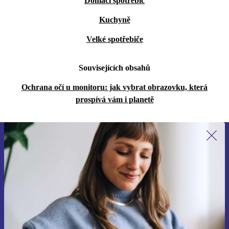
Domácí spotřebič
Kuchyně
Velké spotřebiče
Souvisejících obsahů
Ochrana očí u monitoru: jak vybrat obrazovku, která
prospívá vám i planetě
Přihlas se k odběru našich novinek a
ušetři 400 Kč!
Už nikdy nepromeškej žádnou nabídku.
Chci voucher