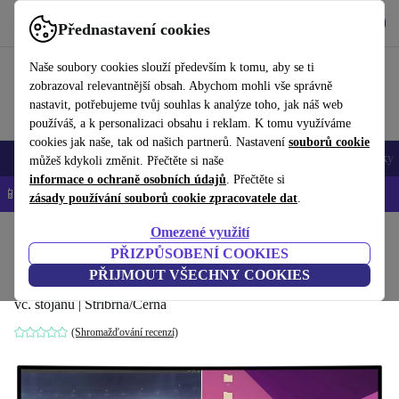
Stáhnout aplikaci
Stáhnout
Přednastavení cookies
Používejte refurbed rychle a snadno
Naše soubory cookies slouží především k tomu, aby se ti
zobrazoval relevantnější obsah. Abychom mohli vše správně
nastavit, potřebujeme tvůj souhlas k analýze toho, jak náš web
používáš, a k personalizaci obsahu i reklam. K tomu využíváme
cookies jak naše, tak od našich partnerů. Nastavení
souborů cookie
Mobily a smartphony
Notebooky
Tablety
Chytré hodinky
Doplňky
můžeš kdykoli změnit. Přečtěte si naše
informace o ochraně osobních údajů
. Přečtěte si
📱 -5 % NAVÍC na všechny iPhony – kód: IPHONEDEAL-
OP
zásady používání souborů cookie zpracovatele dat
.
Omezené využití
Domů
Produkty
Monitory
PŘIZPŮSOBENÍ COOKIES
Dell S3423DWC | 34-palcových
PŘIJMOUT VŠECHNY COOKIES
vč. stojanu | Stříbrná/Černá
(Shromažďování recenzí)