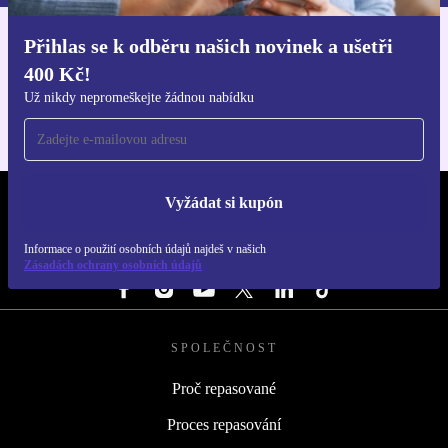
Přihlas se k odběru našich novinek a ušetři
Stáhni si aplikaci refurbed
400 Kč!
Pro iOS a Android
Už nikdy nepromeškejte žádnou nabídku
Vyžádat si kupón
REFURBED ČESKO - RETHINK NEW.
Informace o použití osobních údajů najdeš v našich
SLEDUJ NÁS
Zásadách ochrany osobních údajů
SPOLEČNOST
Proč repasované
Proces repasování