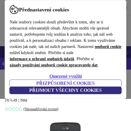
Stáhnout aplikaci
Stáhnout
Přednastavení cookies
Používejte refurbed rychle a snadno
Naše soubory cookies slouží především k tomu, aby se ti
zobrazoval relevantnější obsah. Abychom mohli vše správně
nastavit, potřebujeme tvůj souhlas k analýze toho, jak náš web
používáš, a k personalizaci obsahu i reklam. K tomu využíváme
cookies jak naše, tak od našich partnerů. Nastavení
souborů cookie
Mobily a smartphony
Notebooky
Tablety
Chytré hodinky
Doplňky
můžeš kdykoli změnit. Přečtěte si naše
informace o ochraně osobních údajů
. Přečtěte si
📱 -5 % NAVÍC na všechny iPhony – kód: IPHONEDEAL-
OP
zásady používání souborů cookie zpracovatele dat
.
Omezené využití
Domů
Produkty
Mobily a smartphony
Mobily Doro
PŘIZPŮSOBENÍ COOKIES
Doro 8040
PŘIJMOUT VŠECHNY COOKIES
16 GB | bílá
(Shromažďování recenzí)