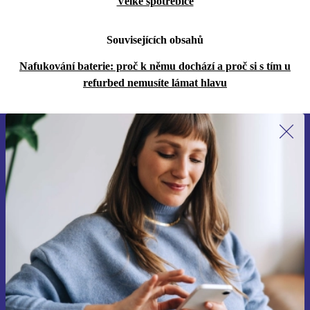
Velké spotřebiče
Souvisejících obsahů
Nafukování baterie: proč k němu dochází a proč si s tím u
refurbed nemusíte lámat hlavu
Přihlas se k odběru našich novinek a
ušetři 400 Kč!
Už nikdy nepromeškej žádnou nabídku.
Chci voucher
Informace o použití osobních údajů najdeš v našich
Zásadách ochrany osobních údajů
.