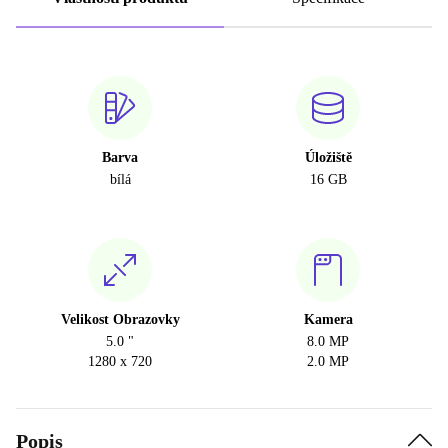
Barva
Úložiště
bílá
16 GB
Velikost Obrazovky
Kamera
5.0 "
8.0 MP
1280 x 720
2.0 MP
Popis