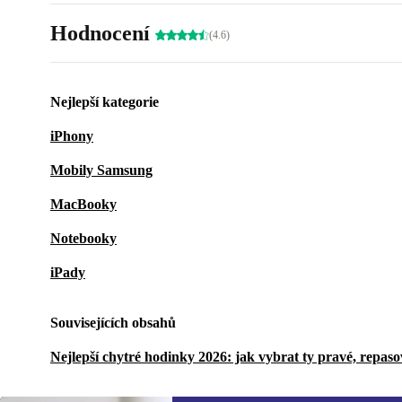
Hodnocení
(4.6)
Nejlepší kategorie
iPhony
Mobily Samsung
MacBooky
Notebooky
iPady
Souvisejících obsahů
Nejlepší chytré hodinky 2026: jak vybrat ty pravé, repas