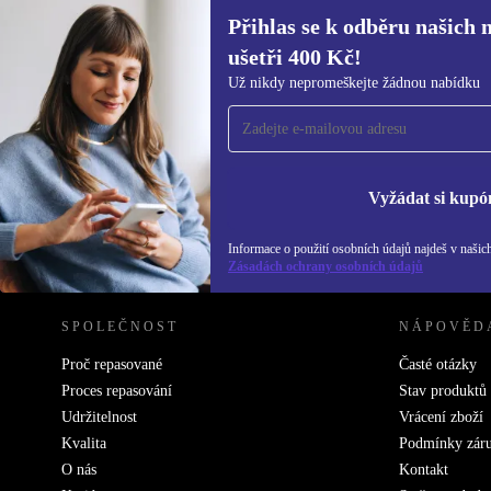
Přihlas se k odběru našich 
ušetři 400 Kč!
Přihlas se k odběru našich novinek a
Už nikdy nepromeškejte žádnou nabídku
ušetři 400 Kč!
Už nikdy nepromeškej žádnou nabídku.
Inf
Zás
Vyžádat si kupó
Informace o použití osobních údajů najdeš v našic
REFURBED ČESKO - RETHINK NEW.
Zásadách ochrany osobních údajů
SPOLEČNOST
NÁPOVĚD
Proč repasované
Časté otázky
Proces repasování
Stav produktů
Udržitelnost
Vrácení zboží
Kvalita
Podmínky zár
O nás
Kontakt