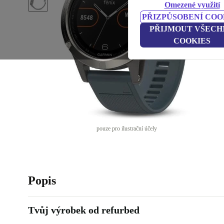
Omezené využití
PŘIZPŮSOBENÍ COO
PŘIJMOUT VŠECH
COOKIES
pouze pro ilustrační účely
Popis
Tvůj výrobek od refurbed