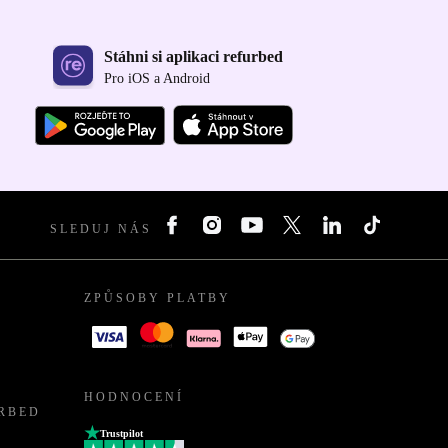
Stáhni si aplikaci refurbed
Pro iOS a Android
SLEDUJ NÁS
ZPŮSOBY PLATBY
HODNOCENÍ
URBED
Trustpilot