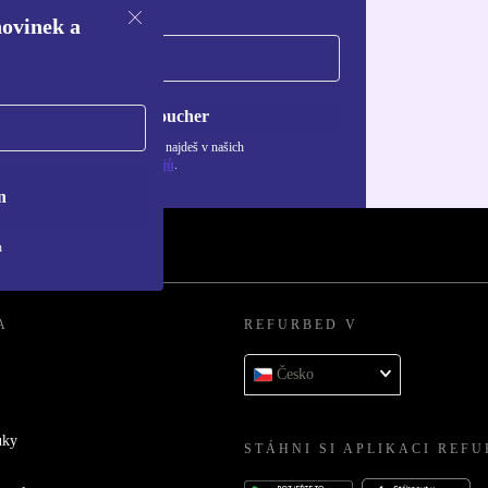
novinek a
Chci voucher
ormace o použití osobních údajů najdeš v našich
adách ochrany osobních údajů
.
n
h
A
REFURBED V
Česko
uky
STÁHNI SI APLIKACI REF