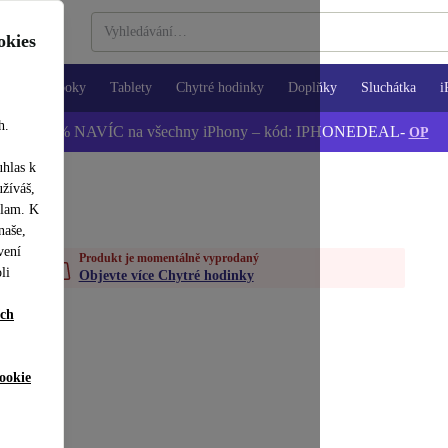
okies
Notebooky
Tablety
Chytré hodinky
Doplňky
Sluchátka
i
h.
📱 -5 % NAVÍC na všechny iPhony – kód: IPHONEDEAL-
OP
uhlas k
užíváš,
klam. K
naše,
vení
Produkt je momentálně vyprodaný
li
Objevte více Chytré hodinky
ích
ookie