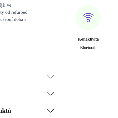
jší ve
y od refurbed
kušební doba s
Konektivita
Bluetooth
uktů