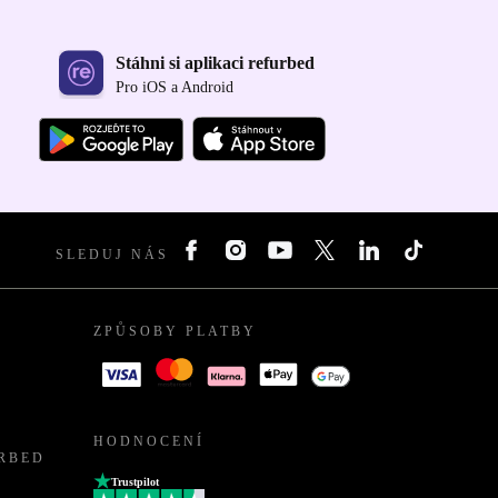
Stáhni si aplikaci refurbed
Pro iOS a Android
SLEDUJ NÁS
ZPŮSOBY PLATBY
HODNOCENÍ
URBED
Trustpilot