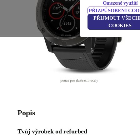
Omezené využití
PŘIZPŮSOBENÍ COO
PŘIJMOUT VŠECH
COOKIES
pouze pro ilustrační účely
Popis
Tvůj výrobek od refurbed