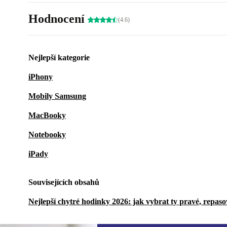
Hodnocení
(4.6)
Nejlepší kategorie
iPhony
Mobily Samsung
MacBooky
Notebooky
iPady
Souvisejících obsahů
Nejlepší chytré hodinky 2026: jak vybrat ty pravé, repas