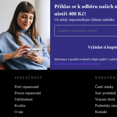
Přihlas se k odběru našich 
ušetři 400 Kč!
Přihlas se k odběru našich novinek a
Už nikdy nepromeškejte žádnou nabídku
ušetři 400 Kč!
Už nikdy nepromeškej žádnou nabídku.
Inf
Zás
Vyžádat si kupó
Informace o použití osobních údajů najdeš v našic
REFURBED ČESKO - RETHINK NEW.
Zásadách ochrany osobních údajů
SPOLEČNOST
NÁPOVĚD
Proč repasované
Časté otázky
Proces repasování
Stav produktů
Udržitelnost
Vrácení zboží
Kvalita
Podmínky zár
O nás
Kontakt