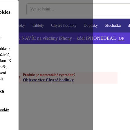
okies
Notebooky
Tablety
Chytré hodinky
Doplňky
Sluchátka
i
h.
📱 -5 % NAVÍC na všechny iPhony – kód: IPHONEDEAL-
OP
uhlas k
užíváš,
klam. K
naše,
vení
Produkt je momentálně vyprodaný
li
Objevte více Chytré hodinky
ích
ookie