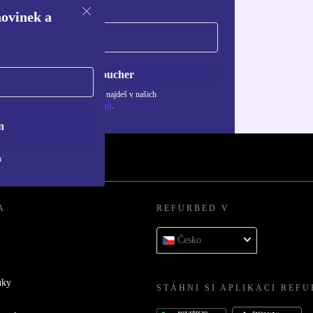
novinek a
Chci voucher
ormace o použití osobních údajů najdeš v našich
adách ochrany osobních údajů
.
n
h
A
REFURBED V
Česko
uky
STÁHNI SI APLIKACI REF