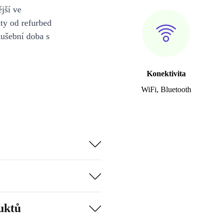
jší ve
y od refurbed
kušební doba s
Konektivita
WiFi, Bluetooth
uktů