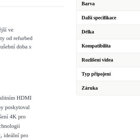
Barva
Další specifikace
jší ve
Délka
y od refurbed
Kompatibilita
kušební doba s
Rozlišení videa
Typ připojení
Záruka
kvalitním HDMI
by poskytoval
išení 4K pro
chnologii
 ideální pro