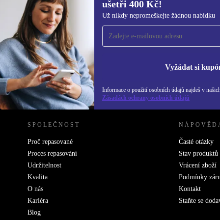
ušetři 400 Kč!
Přihlas se k odběru našich novinek a
Už nikdy nepromeškejte žádnou nabídku
ušetři 400 Kč!
Už nikdy nepromeškej žádnou nabídku.
Inf
Zás
Vyžádat si kupó
Informace o použití osobních údajů najdeš v našic
REFURBED ČESKO - RETHINK NEW.
Zásadách ochrany osobních údajů
SPOLEČNOST
NÁPOVĚD
Proč repasované
Časté otázky
Proces repasování
Stav produktů
Udržitelnost
Vrácení zboží
Kvalita
Podmínky zár
O nás
Kontakt
Kariéra
Staňte se doda
Blog