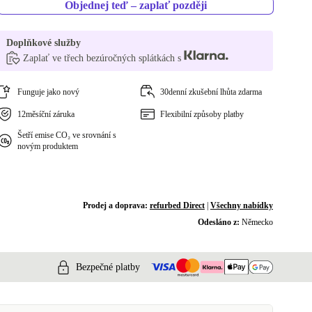
Objednej teď – zaplať později
Doplňkové služby
Zaplať ve třech bezúročných splátkách s
Funguje jako nový
30denní zkušební lhůta zdarma
12měsíční záruka
Flexibilní způsoby platby
Šetří emise CO₂ ve srovnání s
novým produktem
Prodej a doprava:
refurbed Direct
|
Všechny nabídky
Odesláno z:
Německo
Bezpečné platby