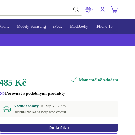
Phony
Mobily Samsung
iPady
MacBooky
iPhone 13
iPhone 
485 Kč
Momentálně skladem
Porovnat s podobnými produkty
Včetně dopravy:
10. Srp. -
13. Srp.
30denní záruka na Bezplatné vrácení
Do košíku