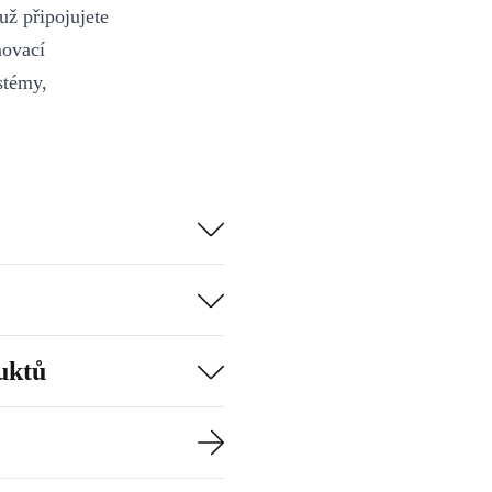
už připojujete
movací
stémy,
uktů