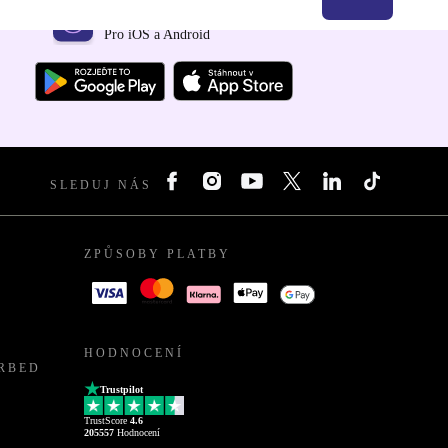
Stáhni si aplikaci refurbed
Pro iOS a Android
SLEDUJ NÁS
ZPŮSOBY PLATBY
HODNOCENÍ
URBED
Trustpilot
TrustScore
4.6
205557
Hodnocení