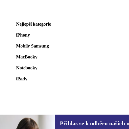
Nejlepší kategorie
iPhony
Mobily Samsung
MacBooky
Notebooky
iPady
Přihlas se k odběru našich 
485 Kč