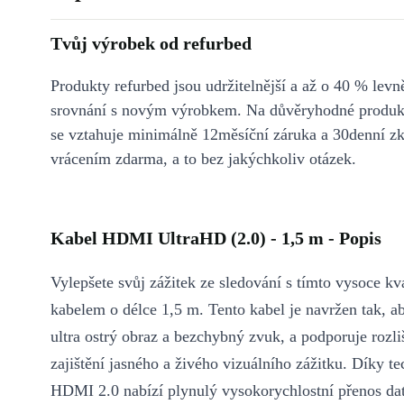
Tvůj výrobek od refurbed
Produkty refurbed jsou udržitelnější a až o 40 % levně
srovnání s novým výrobkem. Na důvěryhodné produkt
se vztahuje minimálně 12měsíční záruka a 30denní z
vrácením zdarma, a to bez jakýchkoliv otázek.
Kabel HDMI UltraHD (2.0) - 1,5 m - Popis
Vylepšete svůj zážitek ze sledování s tímto vysoce 
kabelem o délce 1,5 m. Tento kabel je navržen tak, a
ultra ostrý obraz a bezchybný zvuk, a podporuje rozl
zajištění jasného a živého vizuálního zážitku. Díky te
HDMI 2.0 nabízí plynulý vysokorychlostní přenos dat,