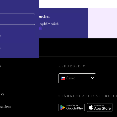
Chci voucher
ormace o použití osobních údajů najdeš v našich
adách ochrany osobních údajů
.
n
h
A
REFURBED V
Česko
uky
STÁHNI SI APLIKACI REF
vatelem