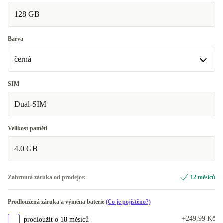
128 GB
Barva
černá
černá
SIM
K dispozici v jiné konfiguraci
Dual-SIM
tyrkysová
+460 Kč
Velikost paměti
4.0 GB
Zahrnutá záruka od prodejce:
12 měsíců
Prodloužená záruka a výměna baterie
(Co je pojištěno?)
+249,99 Kč
prodloužit o 18 měsíců