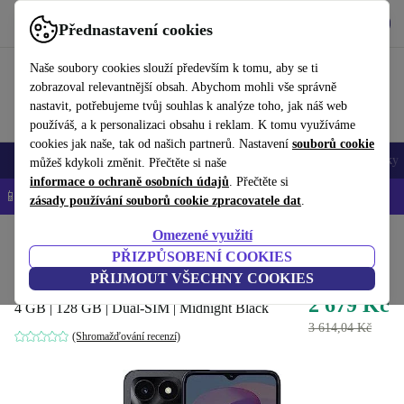
Stáhnout aplikaci
Stáhnout
Přednastavení cookies
Používejte refurbed rychle a snadno
Naše soubory cookies slouží především k tomu, aby se ti
zobrazoval relevantnější obsah. Abychom mohli vše správně
nastavit, potřebujeme tvůj souhlas k analýze toho, jak náš web
používáš, a k personalizaci obsahu i reklam. K tomu využíváme
cookies jak naše, tak od našich partnerů. Nastavení
souborů cookie
Mobily a smartphony
Notebooky
Tablety
Chytré hodinky
Doplňky
můžeš kdykoli změnit. Přečtěte si naše
informace o ochraně osobních údajů
. Přečtěte si
📱 -5 % NAVÍC na všechny iPhony – kód: IPHONEDEAL-
OP
zásady používání souborů cookie zpracovatele dat
.
Omezené využití
Domů
Produkty
Mobily a smartphony
Mobily Honor
PŘIZPŮSOBENÍ COOKIES
Honor X6a
PŘIJMOUT VŠECHNY COOKIES
2 679 Kč
4 GB | 128 GB | Dual-SIM | Midnight Black
3 614,04 Kč
(Shromažďování recenzí)