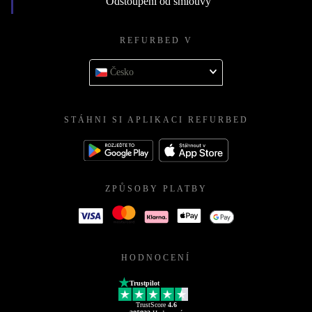
Odstoupení od smlouvy
REFURBED V
Česko
STÁHNI SI APLIKACI REFURBED
ZPŮSOBY PLATBY
HODNOCENÍ
Trustpilot
TrustScore
4.6