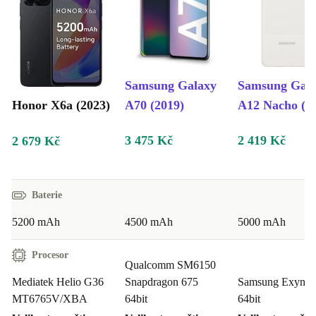
Samsung Galaxy
Samsung Gal
Honor X6a (2023)
A70 (2019)
A12 Nacho (2
3 475 Kč
2 419 Kč
2 679 Kč
Baterie
5200 mAh
4500 mAh
5000 mAh
Procesor
Qualcomm SM6150
Mediatek Helio G36
Snapdragon 675
Samsung Exynos
MT6765V/XBA
64bit
64bit