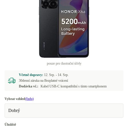
pouze pro ilustrační účely
Včetně dopravy:
12. Srp. -
14. Srp.
30denní záruka na Bezplatné vrácení
Dodávka vč.:
Kabel USB-C kompatibilní s tímto smartphonem
Vybrat vzhled
(Info)
Dobrý
Úložiště