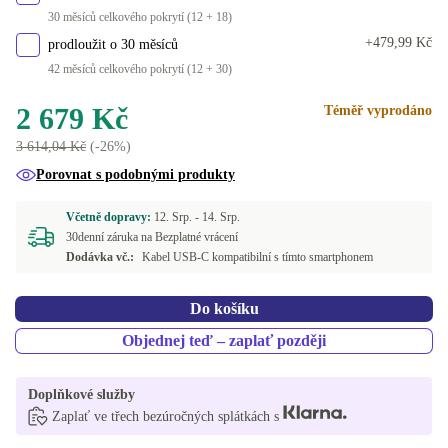
30 měsíců celkového pokrytí (12 + 18)
+479,99 Kč
prodloužit o 30 měsíců
42 měsíců celkového pokrytí (12 + 30)
2 679 Kč
Téměř vyprodáno
3 614,04 Kč
(-26%)
Porovnat s podobnými produkty
Včetně dopravy:
12. Srp. -
14. Srp.
30denní záruka na Bezplatné vrácení
Dodávka vč.:
Kabel USB-C kompatibilní s tímto smartphonem
Do košíku
Objednej teď – zaplať později
Doplňkové služby
Zaplať ve třech bezúročných splátkách s