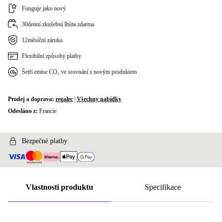
Funguje jako nový
30denní zkušební lhůta zdarma
12měsíční záruka
Flexibilní způsoby platby
Šetří emise CO₂ ve srovnání s novým produktem
Prodej a doprava:
regalec
|
Všechny nabídky
Odesláno z:
Francie
Bezpečné platby
Vlastnosti produktu
Specifikace