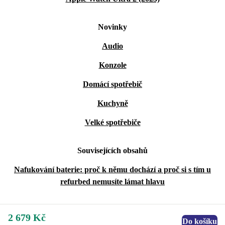
Novinky
Audio
Konzole
Domácí spotřebič
Kuchyně
Velké spotřebiče
Souvisejících obsahů
Nafukování baterie: proč k němu dochází a proč si s tím u
refurbed nemusíte lámat hlavu
2 679 Kč
Do košíku