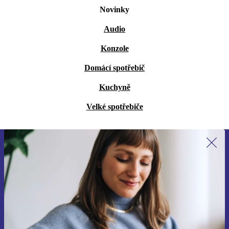
Novinky
Audio
Konzole
Domácí spotřebič
Kuchyně
Velké spotřebiče
Přihlas se k odběru našich novinek a
ušetři 400 Kč!
Už nikdy nepromeškej žádnou nabídku.