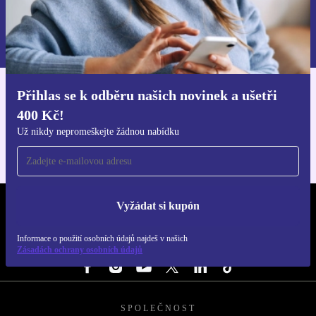
Chci voucher
Informace o použití osobních údajů najdeš v našich
Zásadách ochrany osobních údajů
.
Přihlas se k odběru našich novinek a ušetři
Stáhni si aplikaci refurbed
400 Kč!
Pro iOS a Android
Už nikdy nepromeškejte žádnou nabídku
Vyžádat si kupón
REFURBED ČESKO - RETHINK NEW.
Informace o použití osobních údajů najdeš v našich
SLEDUJ NÁS
Zásadách ochrany osobních údajů
SPOLEČNOST