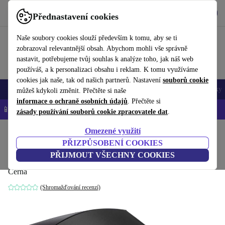
Stáhnout aplikaci
Stáhnout
Přednastavení cookies
Používejte refurbed rychle a snadno
Naše soubory cookies slouží především k tomu, aby se ti
zobrazoval relevantnější obsah. Abychom mohli vše správně
nastavit, potřebujeme tvůj souhlas k analýze toho, jak náš web
používáš, a k personalizaci obsahu i reklam. K tomu využíváme
cookies jak naše, tak od našich partnerů. Nastavení
souborů cookie
Mobily a smartphony
Notebooky
Tablety
Chytré hodinky
Doplňky
můžeš kdykoli změnit. Přečtěte si naše
informace o ochraně osobních údajů
. Přečtěte si
📱 -5 % NAVÍC na všechny iPhony – kód: IPHONEDEAL-
OP
zásady používání souborů cookie zpracovatele dat
.
Omezené využití
Domů
Produkty
Příslušenství
Počítačové příslušenství
Myši
PŘIZPŮSOBENÍ COOKIES
HP Elite prezentační myš
PŘIJMOUT VŠECHNY COOKIES
Černá
(Shromažďování recenzí)