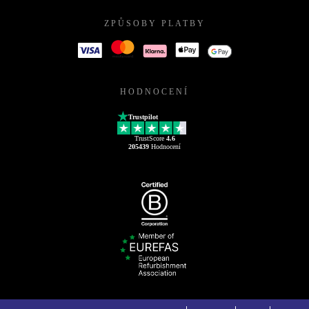
ZPŮSOBY PLATBY
HODNOCENÍ
Trustpilot
TrustScore
4.6
205439
Hodnocení